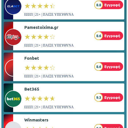
☆☆☆☆☆
★★★★★
8.8
Εγγραφή
ΕΕΕΠ | 21+ | ΠΑΙΞΕ ΥΠΕΥΘΥΝΑ
Pamestoixima.gr
☆☆☆☆☆
★★★★★
8.6
Εγγραφή
ΕΕΕΠ | 21+ | ΠΑΙΞΕ ΥΠΕΥΘΥΝΑ
Fonbet
☆☆☆☆☆
★★★★★
8.6
Εγγραφή
ΕΕΕΠ | 21+ | ΠΑΙΞΕ ΥΠΕΥΘΥΝΑ
Bet365
☆☆☆☆☆
★★★★★
9.3
Εγγραφή
ΕΕΕΠ | 21+ | ΠΑΙΞΕ ΥΠΕΥΘΥΝΑ
Winmasters