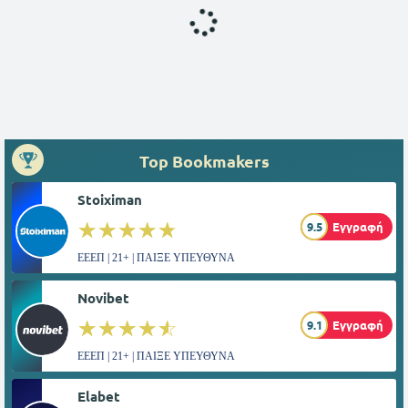
Top Bookmakers
Stoiximan
☆☆☆☆☆
★★★★★
9.5
Εγγραφή
ΕΕΕΠ | 21+ | ΠΑΙΞΕ ΥΠΕΥΘΥΝΑ
Novibet
☆☆☆☆☆
★★★★★
9.1
Εγγραφή
ΕΕΕΠ | 21+ | ΠΑΙΞΕ ΥΠΕΥΘΥΝΑ
Elabet