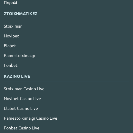
Παρολί
ΣΤΟΙΧΗΜΑΤΙΚΕΣ
Stoiximan
Novibet
Elabet
Pamestoixima.gr
Fonbet
ΚΑΖΙΝΟ LIVE
Stoiximan Casino Live
Novibet Casino Live
Elabet Casino Live
Pamestoixima.gr Casino Live
Fonbet Casino Live