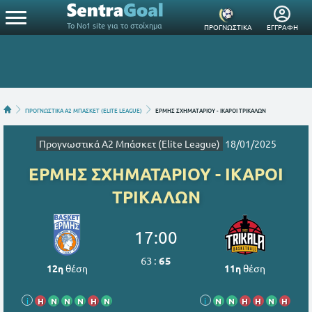
Το Νο1 site για το στοίχημα
ΠΡΟΓΝΩΣΤΙΚΑ
ΕΓΓΡΑΦΗ
ΠΡΟΓΝΩΣΤΙΚΑ Α2 ΜΠΑΣΚΕΤ (ELITE LEAGUE)
ΕΡΜΗΣ ΣΧΗΜΑΤΑΡΙΟΥ - ΙΚΑΡΟΙ ΤΡΙΚΑΛΩΝ
Προγνωστικά Α2 Μπάσκετ (Elite League)
18/01/2025
ΕΡΜΗΣ ΣΧΗΜΑΤΑΡΙΟΥ - ΙΚΑΡΟΙ
ΤΡΙΚΑΛΩΝ
17:00
63
:
65
12η
θέση
11η
θέση
i
Η
Ν
Ν
Ν
Η
Ν
i
Ν
Ν
Η
Η
Ν
Η