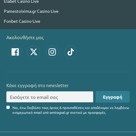
Elabet Casino Live
Pamestoixima.gr Casino Live
Fonbet Casino Live
Ακολουθήστε μας
Κάνε εγγραφή στο newsletter
Εγγραφή
Ναι, έχω διαβάσει τους όρους & προυποθέσεις και αποδέχομαι να λαμβάνω
ενημερωτικά email από sentragoal.gr σχετικά με προσφορές.