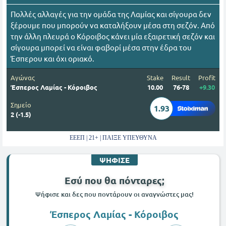
Πολλές αλλαγές για την ομάδα της Λαμίας και σίγουρα δεν
ξέρουμε που μπορούν να καταλήξουν μέσα στη σεζόν. Από
την άλλη πλευρά ο Κόροιβος κάνει μία εξαιρετική σεζόν και
σίγουρα μπορεί να είναι φαβορί μέσα στην έδρα του
Έσπερου και όχι οριακό.
Αγώνας
Stake
Result
Profit
Έσπερος Λαμίας - Κόροιβος
10.00
76-78
+9.30
Σημείο
1.93
2 (-1.5)
ΕΕΕΠ | 21+ | ΠΑΙΞΕ ΥΠΕΥΘΥΝΑ
ΨΗΦΙΣΕ
Εσύ που θα πόνταρες;
Ψήφισε και δες που ποντάρουν οι αναγνώστες μας!
Έσπερος Λαμίας - Κόροιβος