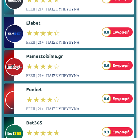
ΕΕΕΠ | 21+ | ΠΑΙΞΕ ΥΠΕΥΘΥΝΑ
Elabet
☆☆☆☆☆
★★★★★
8.8
Εγγραφή
ΕΕΕΠ | 21+ | ΠΑΙΞΕ ΥΠΕΥΘΥΝΑ
Pamestoixima.gr
☆☆☆☆☆
★★★★★
8.6
Εγγραφή
ΕΕΕΠ | 21+ | ΠΑΙΞΕ ΥΠΕΥΘΥΝΑ
Fonbet
☆☆☆☆☆
★★★★★
8.6
Εγγραφή
ΕΕΕΠ | 21+ | ΠΑΙΞΕ ΥΠΕΥΘΥΝΑ
Bet365
☆☆☆☆☆
★★★★★
9.3
Εγγραφή