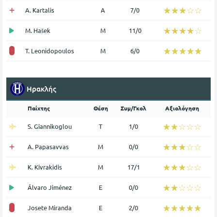
☆☆☆☆☆
★★★★★
A. Kartalis
Α
7/0
☆☆☆☆☆
★★★★★
M. Hašek
Μ
11/0
☆☆☆☆☆
★★★★★
T. Leonidopoulos
Μ
6/0
Ηρακλής
Παίχτης
Θέση
Συμ/Γκολ
Αξιολόγηση
☆☆☆☆☆
★★★★★
S. Giannikoglou
Τ
1/0
☆☆☆☆☆
★★★★★
A. Papasavvas
Μ
0/0
☆☆☆☆☆
★★★★★
K. Kivrakidis
Μ
17/1
☆☆☆☆☆
★★★★★
Álvaro Jiménez
Ε
0/0
☆☆☆☆☆
★★★★★
Josete Miranda
Ε
2/0