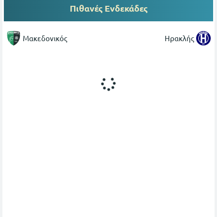
Πιθανές Ενδεκάδες
Μακεδονικός
Ηρακλής