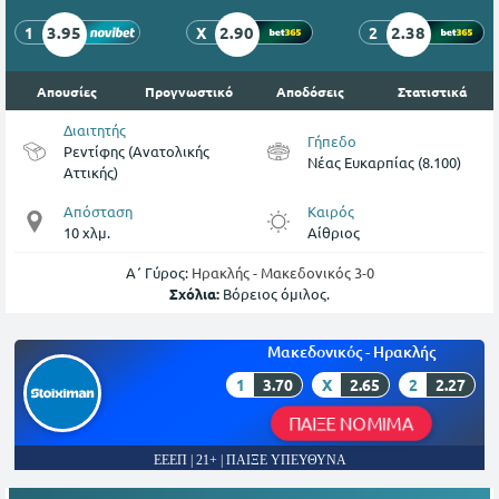
3.95
2.90
2.38
1
X
2
Απουσίες
Προγνωστικό
Αποδόσεις
Στατιστικά
Διαιτητής
Γήπεδο
Ρεντίφης (Ανατολικής
Νέας Ευκαρπίας (8.100)
Αττικής)
Απόσταση
Καιρός
10 χλμ.
Αίθριος
Α΄ Γύρος:
Ηρακλής - Μακεδονικός 3-0
Σχόλια:
Βόρειος όμιλος.
Μακεδονικός - Ηρακλής
1
3.70
X
2.65
2
2.27
ΠΑΙΞΕ ΝΟΜΙΜΑ
ΕΕΕΠ | 21+ | ΠΑΙΞΕ ΥΠΕΥΘΥΝΑ