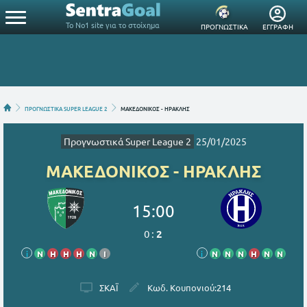
Το Νο1 site για το στοίχημα
ΠΡΟΓΝΩΣΤΙΚΑ
ΕΓΓΡΑΦΗ
ΠΡΟΓΝΩΣΤΙΚΑ SUPER LEAGUE 2
ΜΑΚΕΔΟΝΙΚΟΣ - ΗΡΑΚΛΗΣ
Προγνωστικά Super League 2
25/01/2025
ΜΑΚΕΔΟΝΙΚΟΣ - ΗΡΑΚΛΗΣ
15:00
0
:
2
i
Ν
Η
Η
Η
Ν
Ι
i
Ν
Ν
Ν
Η
Ν
Ν
ΣΚΑΪ
Κωδ. Κουπονιού:
214