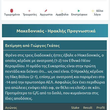
Άλλοι
Tιμωρημένοι
Τραυματίες
Άρρωστοι
Αμφίβολοι
Επιστρέφουν
λόγοι
Μακεδονικός - Ηρακλής
Προγνωστικά
Εκτίμηση από
Γιώργος Γκάτος
Φρένο στις τρεις διαδοχικές ήττες έβαλε ο Μακεδονικός, ο
οποίος κέρδισε με ανατροπή (1-2) τον Εθνικό Νέου
Κεραμιδίου. Η ομάδα της Ευκαρπίας είναι στην πρώτη
πεντάδα και δείχνει ότι... ως εκεί είναι. Ο Ηρακλής κέρδισε
τη Νίκη Βόλου (2-1), επίσης με ανατροπή και παραμένει στο
-14 από την πρωτοπόρο ΑΕΛ. Ασφαλώς δεν έχει περιθώρια
για απώλειες ενόψει πλέι οφ, αν θέλει να ελπίζει σε κάτι.
Προτιμότερο το G/G από το διπλό, που κυμαίνονται στις
ίδιες αποδόσεις.
Αγώνας
Stake
Result
Profit