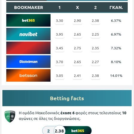
BOOKMAKER
1
X
2
ΓΚΑΝ.
3.30
2.90
2.38
6.37%
3.95
2.65
2.25
6.97%
3.45
2.75
2.35
7.32%
3.70
2.65
2.27
8.10%
3.05
2.41
2.38
14.01%
Betting facts
Η ομάδα Μακεδονικός
έχασε 6
φορές στους τελευταίους
10
αγώνες σε όλες τις διοργανώσεις.
2
2.38