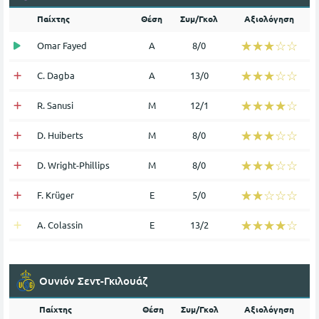
Παίχτης
Θέση
Συμ/Γκολ
Αξιολόγηση
☆☆☆☆☆
★★★★★
Omar Fayed
Α
8/0
☆☆☆☆☆
★★★★★
C. Dagba
Α
13/0
☆☆☆☆☆
★★★★★
R. Sanusi
Μ
12/1
☆☆☆☆☆
★★★★★
D. Huiberts
Μ
8/0
☆☆☆☆☆
★★★★★
D. Wright-Phillips
Μ
8/0
☆☆☆☆☆
★★★★★
F. Krüger
Ε
5/0
☆☆☆☆☆
★★★★★
A. Colassin
Ε
13/2
Ουνιόν Σεντ-Γκιλουάζ
Παίχτης
Θέση
Συμ/Γκολ
Αξιολόγηση