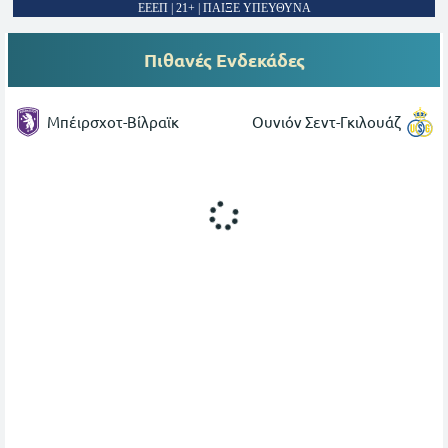
ΕΕΕΠ | 21+ | ΠΑΙΞΕ ΥΠΕΥΘΥΝΑ
Πιθανές Ενδεκάδες
Μπέιρσχοτ-Βίλραϊκ
Ουνιόν Σεντ-Γκιλουάζ