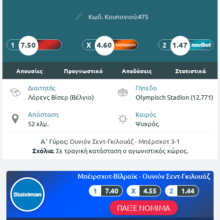
Κωδ. Κουπονιού:
475
7.50
4.60
1.47
1
X
2
Απουσίες
Προγνωστικό
Αποδόσεις
Στατιστικά
Διαιτητής
Γήπεδο
Λόρενς Βίσερ (Βέλγιο)
Olympisch Stadion (12.771)
Απόσταση
Καιρός
52 χλμ.
Ψυχρός
Α΄ Γύρος:
Ουνιόν Σεντ-Γκιλουάζ - Μπέρσχοτ 3-1
Σχόλια:
Σε τραγική κατάσταση ο αγωνιστικός χώρος.
Μπέιρσχοτ-Βίλραϊκ - Ουνιόν Σεντ-Γκιλουάζ
1
7.40
X
4.55
2
1.44
ΠΑΙΞΕ ΝΟΜΙΜΑ