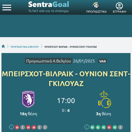
Το Νο1 site για το στοίχημα
ΠΡΟΓΝΩΣΤΙΚΑ
ΕΓΓΡΑΦΗ
ΠΡΟΓΝΩΣΤΙΚΑ Α ΒΕΛΓΙΟΥ
ΜΠΕΙΡΣΧΟΤ-ΒΙΛΡΑΙΚ - ΟΥΝΙΟΝ ΣΕΝΤ-ΓΚΙΛΟΥΑΖ
Προγνωστικά Α Βελγίου
26/01/2025
VAR
ΜΠΕΙΡΣΧΟΤ-ΒΙΛΡΑΙΚ - ΟΥΝΙΟΝ ΣΕΝΤ-
ΓΚΙΛΟΥΑΖ
17:00
0
:
4
16η
θέση
3η
θέση
i
Η
Ι
Η
Η
Ι
Ι
i
Ν
Ν
Ν
Η
Ν
Ι