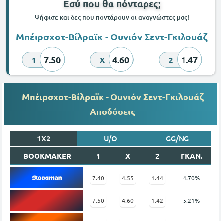
Εσύ που θα πόνταρες;
Ψήφισε και δες που ποντάρουν οι αναγνώστες μας!
Μπέιρσχοτ-Βίλραϊκ - Ουνιόν Σεντ-Γκιλουάζ
7.50
4.60
1.47
1
X
2
Μπέιρσχοτ-Βίλραϊκ - Ουνιόν Σεντ-Γκιλουάζ
Αποδόσεις
1X2
U/O
GG/NG
BOOKMAKER
1
X
2
ΓΚΑΝ.
7.40
4.55
1.44
4.70%
7.50
4.60
1.42
5.21%