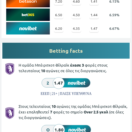
7.20
4.60
1.41
6.15%
6.50
4.50
1.44
6.59%
6.20
4.35
1.47
6.67%
Betting facts
Η ομάδα Μπέιρσχοτ-Βίλραϊκ
έχασε 3
φορές στους
τελευταίους
10
αγώνες σε όλες τις διοργανώσεις.
2
1.47
ΕΕΕΠ | 21+ | ΠΑΙΞΕ ΥΠΕΥΘΥΝΑ
Στους τελευταίους
10
αγώνες της ομάδας Μπέιρσχοτ-Βίλραϊκ,
έχει επαληθευτεί
7
φορές το σημείο
Over 2.5 γκολ
(σε όλες
τις διοργανώσεις).
O
1.80