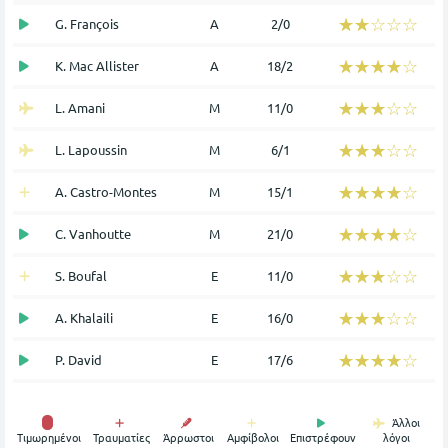
☆☆☆☆☆
★★★★★
G. François
Α
2/0
☆☆☆☆☆
★★★★★
K. Mac Allister
Α
18/2
☆☆☆☆☆
★★★★★
L. Amani
Μ
11/0
☆☆☆☆☆
★★★★★
L. Lapoussin
Μ
6/1
☆☆☆☆☆
★★★★★
A. Castro-Montes
Μ
15/1
☆☆☆☆☆
★★★★★
C. Vanhoutte
Μ
21/0
☆☆☆☆☆
★★★★★
S. Boufal
Ε
11/0
☆☆☆☆☆
★★★★★
A. Khalaili
Ε
16/0
☆☆☆☆☆
★★★★★
P. David
Ε
17/6
Άλλοι
Tιμωρημένοι
Τραυματίες
Άρρωστοι
Αμφίβολοι
Επιστρέφουν
λόγοι