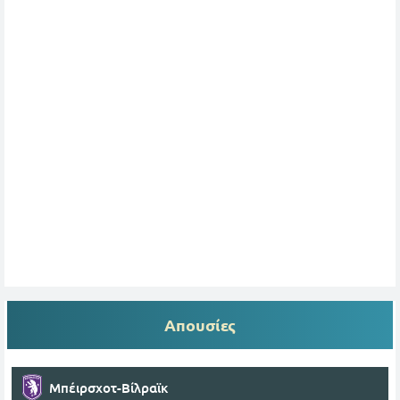
Απουσίες
Μπέιρσχοτ-Βίλραϊκ