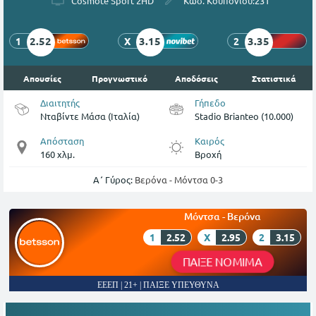
Cosmote Sport 2HD
Κωδ. Κουπονιού:
231
2.52
3.15
3.35
1
X
2
Απουσίες
Προγνωστικό
Αποδόσεις
Στατιστικά
Διαιτητής
Γήπεδο
Νταβίντε Μάσα (Ιταλία)
Stadio Brianteo (10.000)
Απόσταση
Καιρός
160 χλμ.
Βροχή
Α΄ Γύρος:
Βερόνα - Μόντσα 0-3
Μόντσα - Βερόνα
1
2.52
X
2.95
2
3.15
ΠΑΙΞΕ ΝΟΜΙΜΑ
ΕΕΕΠ | 21+ | ΠΑΙΞΕ ΥΠΕΥΘΥΝΑ