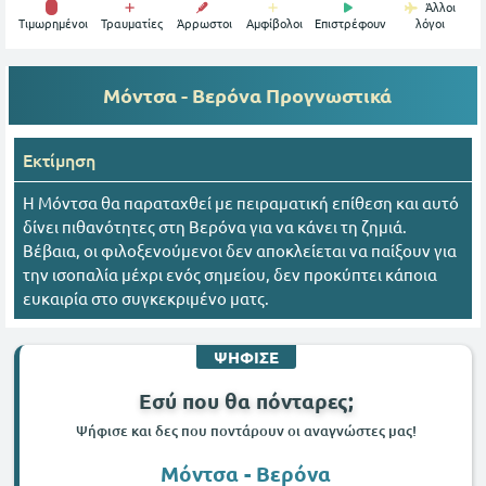
Άλλοι
Tιμωρημένοι
Τραυματίες
Άρρωστοι
Αμφίβολοι
Επιστρέφουν
λόγοι
Μόντσα - Βερόνα
Προγνωστικά
Εκτίμηση
Η Μόντσα θα παραταχθεί με πειραματική επίθεση και αυτό
δίνει πιθανότητες στη Βερόνα για να κάνει τη ζημιά.
Βέβαια, οι φιλοξενούμενοι δεν αποκλείεται να παίξουν για
την ισοπαλία μέχρι ενός σημείου, δεν προκύπτει κάποια
ευκαιρία στο συγκεκριμένο ματς.
ΨΗΦΙΣΕ
Εσύ που θα πόνταρες;
Ψήφισε και δες που ποντάρουν οι αναγνώστες μας!
Μόντσα - Βερόνα