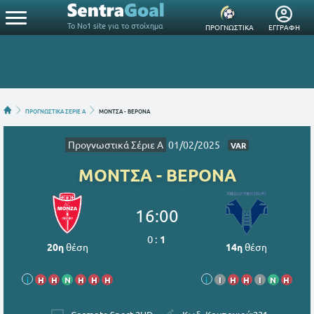
Το Νο1 site για το στοίχημα
ΠΡΟΓΝΩΣΤΙΚΑ
ΕΓΓΡΑΦΗ
ΠΡΟΓΝΩΣΤΙΚΑ ΣΕΡΙΕ Α
ΜΟΝΤΣΑ - ΒΕΡΟΝΑ
Προγνωστικά Σέριε Α
01/02/2025
VAR
ΜΟΝΤΣΑ - ΒΕΡΟΝΑ
16:00
0
:
1
20η
θέση
14η
θέση
i
Η
Η
Ν
Η
Η
Η
i
Ι
Η
Η
Ι
Ν
Η