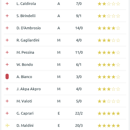
☆☆☆☆☆
★★★★★
L. Caldirola
Α
7/0
☆☆☆☆☆
★★★★★
S. Birindelli
Α
9/1
☆☆☆☆☆
★★★★★
D. D'Ambrosio
Α
14/0
☆☆☆☆☆
★★★★★
R. Gagliardini
Μ
4/0
☆☆☆☆☆
★★★★★
M. Pessina
Μ
11/0
☆☆☆☆☆
★★★★★
W. Bondo
Μ
6/1
☆☆☆☆☆
★★★★★
A. Bianco
Μ
3/0
☆☆☆☆☆
★★★★★
J. Akpa Akpro
Μ
4/0
☆☆☆☆☆
★★★★★
M. Valoti
Μ
5/0
☆☆☆☆☆
★★★★★
G. Caprari
Ε
22/2
☆☆☆☆☆
★★★★★
D. Maldini
Ε
20/3