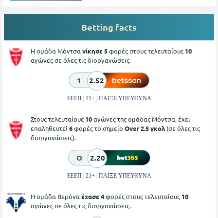
Betting facts
Η ομάδα Μόντσα
νίκησε 5
φορές στους τελευταίους
10
αγώνες σε όλες τις διοργανώσεις.
1
2.52
ΕΕΕΠ | 21+ | ΠΑΙΞΕ ΥΠΕΥΘΥΝΑ
Στους τελευταίους
10
αγώνες της ομάδας Μόντσα, έχει
επαληθευτεί
6
φορές το σημείο
Over 2.5 γκολ
(σε όλες τις
διοργανώσεις).
O
2.20
ΕΕΕΠ | 21+ | ΠΑΙΞΕ ΥΠΕΥΘΥΝΑ
Η ομάδα Βερόνα
έχασε 4
φορές στους τελευταίους
10
αγώνες σε όλες τις διοργανώσεις.