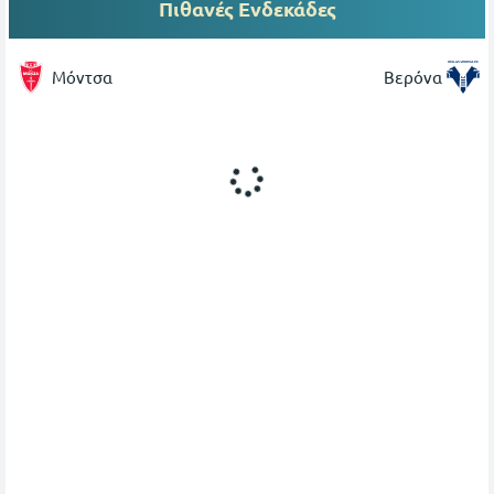
Πιθανές Ενδεκάδες
Μόντσα
Βερόνα