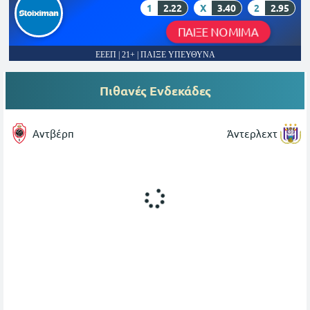
1
2.22
X
3.40
2
2.95
ΠΑΙΞΕ ΝΟΜΙΜΑ
ΕΕΕΠ | 21+ | ΠΑΙΞΕ ΥΠΕΥΘΥΝΑ
Πιθανές Ενδεκάδες
Αντβέρπ
Άντερλεχτ