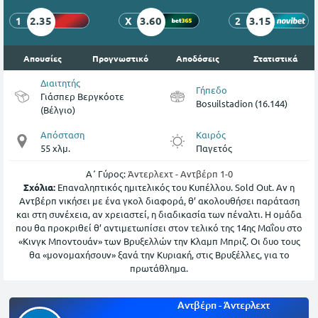
2.35
3.60
3.15
1
X
2
Απουσίες
Προγνωστικό
Αποδόσεις
Στατιστικά
Διαιτητής
Γήπεδο
Γιάσπερ Βεργκόοτε
Bosuilstadion (16.144)
(Βέλγιο)
Απόσταση
Καιρός
55 χλμ.
Παγετός
Α΄ Γύρος:
Άντερλεχτ - Αντβέρπ 1-0
Σχόλια:
Επαναληπτικός ημιτελικός του Κυπέλλου. Sold Out. Αν η
Αντβέρπ νικήσει με ένα γκολ διαφορά, θ’ ακολουθήσει παράταση
και στη συνέχεια, αν χρειαστεί, η διαδικασία των πέναλτι. Η ομάδα
που θα προκριθεί θ’ αντιμετωπίσει στον τελικό της 14ης Μαΐου στο
«Κινγκ Μποντουάν» των Βρυξελλών την Κλαμπ Μπριζ. Οι δυο τους
θα «μονομαχήσουν» ξανά την Κυριακή, στις Βρυξέλλες, για το
πρωτάθλημα.
Αντβέρπ - Άντερλεχτ