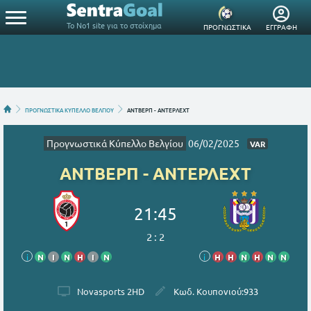
Το Νο1 site για το στοίχημα
ΠΡΟΓΝΩΣΤΙΚΑ
ΕΓΓΡΑΦΗ
ΠΡΟΓΝΩΣΤΙΚΑ KΥΠΕΛΛΟ ΒΕΛΓΙΟΥ
ΑΝΤΒΕΡΠ - ΑΝΤΕΡΛΕΧΤ
Προγνωστικά Kύπελλο Βελγίου
06/02/2025
VAR
ΑΝΤΒΕΡΠ - ΑΝΤΕΡΛΕΧΤ
21:45
2
:
2
i
Ν
Ι
Ν
Η
Ι
Ν
i
Η
Η
Ν
Η
Ν
Ν
Novasports 2HD
Κωδ. Κουπονιού:
933