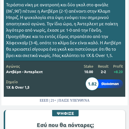
Τεράστια νίκη με ανατροπή και δύο γκολ στο φινάλε
(86',90') πέτυχε η Αντβέρπ (2-1) απέναντι στην Κλαμπ
Μπριζ. Η ψυχολογία στα ύψη ενόψει του σημερινού
απαιτητικού αγώνα. Την ίδια ώρα, η Άντερλεχτ με παίκτη
λιγότερο από νωρίς, έχασε με 1-0 από την Γάνδη.
Προηγήθηκε και το εντός έδρας στραπάτσο από την
Χόφενχαϊμ (3-4), οπότε το κλίμα δεν είναι καλό. Η Αντβέρπ
θα χρειαστεί σίγουρα ένα γκολ και πιστεύουμε ότι θα το
βρει και σχετικά νωρίς. Μας καλύπτει το 1Χ & Over 1,5.
Αγώνας
Stake
Result
Profit
Αντβέρπ - Άντερλεχτ
10.00
2-2
+8.20
Σημείο
1.82
1Χ & Over 1,5
ΕΕΕΠ | 21+ | ΠΑΙΞΕ ΥΠΕΥΘΥΝΑ
ΨΗΦΙΣΕ
Εσύ που θα πόνταρες;