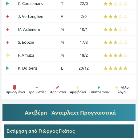
☆☆☆☆☆
★★★★★
C. Coosemans
Τ
22/0
☆☆☆☆☆
★★★★★
J. Vertonghen
Α
2/0
☆☆☆☆☆
★★★★★
M. Ashimeru
Μ
10/1
☆☆☆☆☆
★★★★★
S. Edozie
Μ
17/3
☆☆☆☆☆
★★★★★
F. Amuzu
Μ
18/2
☆☆☆☆☆
★★★★★
K. Dolberg
Ε
20/12
Άλλοι
Tιμωρημένοι
Τραυματίες
Άρρωστοι
Αμφίβολοι
Επιστρέφουν
λόγοι
Αντβέρπ - Άντερλεχτ
Προγνωστικά
Εκτίμηση από
Γιώργος Γκάτος