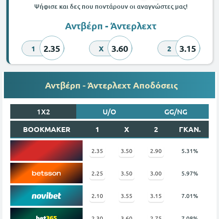
Ψήφισε και δες που ποντάρουν οι αναγνώστες μας!
Αντβέρπ - Άντερλεχτ
2.35
3.60
3.15
1
X
2
Αντβέρπ - Άντερλεχτ Αποδόσεις
1X2
U/O
GG/NG
BOOKMAKER
1
X
2
ΓΚΑΝ.
2.35
3.50
2.90
5.31%
2.25
3.50
3.00
5.97%
2.10
3.55
3.15
7.01%
2.30
3.60
2.75
7.08%