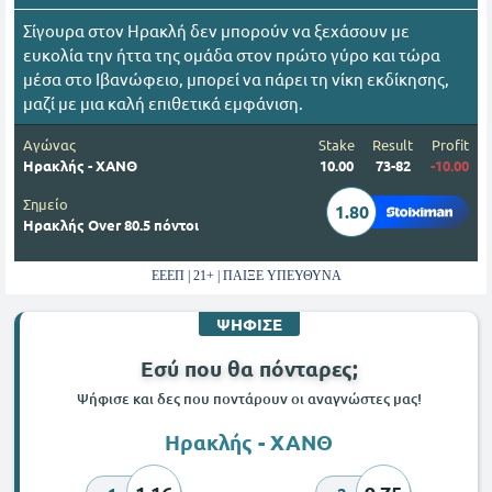
Σίγουρα στον Ηρακλή δεν μπορούν να ξεχάσουν με
ευκολία την ήττα της ομάδα στον πρώτο γύρο και τώρα
μέσα στο Ιβανώφειο, μπορεί να πάρει τη νίκη εκδίκησης,
μαζί με μια καλή επιθετικά εμφάνιση.
Αγώνας
Stake
Result
Profit
Ηρακλής - ΧΑΝΘ
10.00
73-82
-10.00
Σημείο
1.80
Ηρακλής Over 80.5 πόντοι
ΕΕΕΠ | 21+ | ΠΑΙΞΕ ΥΠΕΥΘΥΝΑ
ΨΗΦΙΣΕ
Εσύ που θα πόνταρες;
Ψήφισε και δες που ποντάρουν οι αναγνώστες μας!
Ηρακλής - ΧΑΝΘ