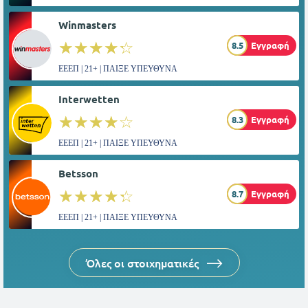
Winmasters
☆☆☆☆☆
★★★★★
8.5
Εγγραφή
ΕΕΕΠ | 21+ | ΠΑΙΞΕ ΥΠΕΥΘΥΝΑ
Interwetten
☆☆☆☆☆
★★★★★
8.3
Εγγραφή
ΕΕΕΠ | 21+ | ΠΑΙΞΕ ΥΠΕΥΘΥΝΑ
Betsson
☆☆☆☆☆
★★★★★
8.7
Εγγραφή
ΕΕΕΠ | 21+ | ΠΑΙΞΕ ΥΠΕΥΘΥΝΑ
Όλες οι στοιχηματικές