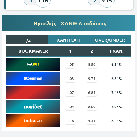
1.16
9.75
1
2
Ηρακλής - ΧΑΝΘ Αποδόσεις
1/2
ΧΑΝΤΙΚΑΠ
OVER/UNDER
BOOKMAKER
1
2
ΓΚΑΝ.
1.05
8.50
6.54%
1.03
9.75
6.84%
1.07
6.85
7.46%
1.04
8.00
7.96%
1.16
4.35
8.42%