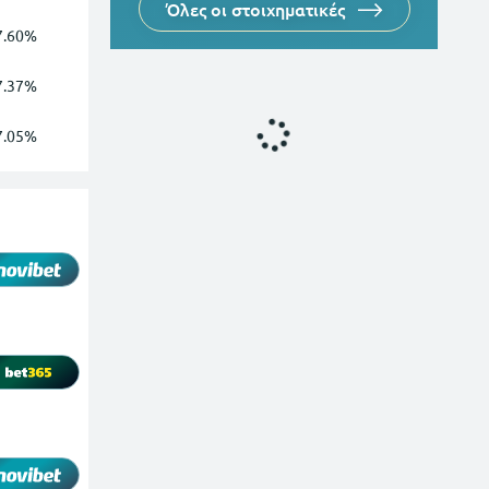
Όλες οι στοιχηματικές
7.60%
7.37%
7.05%