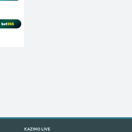
ΚΑΖΙΝΟ LIVE