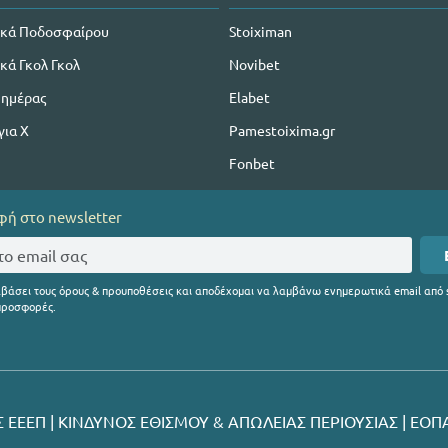
κά Ποδοσφαίρου
Stoiximan
κά Γκολ Γκολ
Novibet
 ημέρας
Elabet
για Χ
Pamestoixima.gr
Fonbet
φή στο newsletter
αβάσει τους όρους & προυποθέσεις και αποδέχομαι να λαμβάνω ενημερωτικά email από s
προσφορές.
 ΕΕΕΠ | ΚΙΝΔΥΝΟΣ ΕΘΙΣΜΟΥ & ΑΠΩΛΕΙΑΣ ΠΕΡΙΟΥΣΙΑΣ |
ΕΟΠΑ