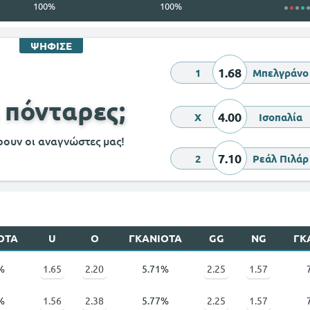
100%
100%
ΨΗΦΙΣΕ
1.68
1
Μπελγράνο
 πόνταρες;
4.00
X
Ισοπαλία
ρουν οι αναγνώστες μας!
7.10
2
Ρεάλ Πιλάρ
ΟΤΑ
U
O
ΓΚΑΝΙΟΤΑ
GG
NG
ΓΚ
%
1.65
2.20
5.71%
2.25
1.57
%
1.56
2.38
5.77%
2.25
1.57