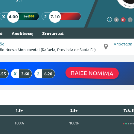
X
4.00
2
7.10
i
Ι
Η
Ι
κό
Αποδόσεις
Στατιστικά
δο
Απόσταση
dio Nuevo Monumental (Rafaela, Provincia de Santa Fe)
-
ΠΑΙΞΕ ΝΟΜΙΜΑ
.55
X
3.60
2
6.20
1.5+
2.5+
Τελ. 5
100%
100%