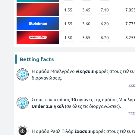
1.55
3.45
7.10
7.05
1.55
3.60
6.20
7.77
1.50
3.65
6.70
8.25
Betting facts
Η ομάδα Μπελγράνο
νίκησε 5
φορές στους τελευ
διοργανώσεις.
ΕΕΕ
Στους τελευταίους
10
αγώνες της ομάδας Μπελγρά
Under 2.5 γκολ
(σε όλες τις διοργανώσεις).
ΕΕΕ
Η ομάδα Ρεάλ Πιλάρ
έχασε 3
φορές στους τελευτ