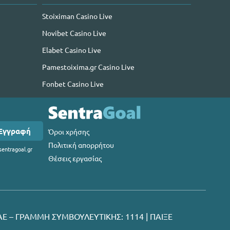
Stoiximan Casino Live
Novibet Casino Live
Elabet Casino Live
Pamestoixima.gr Casino Live
Fonbet Casino Live
Εγγραφή
Όροι χρήσης
Πολιτική απορρήτου
entragoal.gr
Θέσεις εργασίας
Ε – ΓΡΑΜΜΗ ΣΥΜΒΟΥΛΕΥΤΙΚΗΣ: 1114 |
ΠΑΙΞΕ