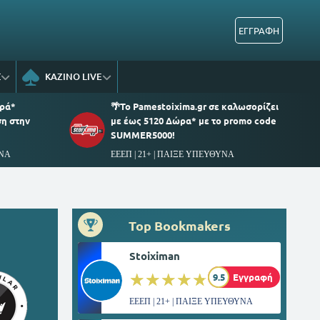
ΕΓΓΡΑΦΗ
Σ
ΚΑΖΙΝΟ LIVE
ορά*
🌴To Pamestoixima.gr σε καλωσορίζει
ση στην
με έως 5120 Δώρα* με το promo code
SUMMER5000!
ΥΝΑ
ΕΕΕΠ | 21+ | ΠΑΙΞΕ ΥΠΕΥΘΥΝΑ
Top Bookmakers
Stoiximan
☆☆☆☆☆
★★★★★
9.5
Εγγραφή
ΕΕΕΠ | 21+ | ΠΑΙΞΕ ΥΠΕΥΘΥΝΑ