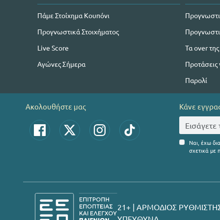
Πάμε Στοίχημα Κουπόνι
Προγνωστι
Προγνωστικά Στοιχήματος
Προγνωστι
Live Score
Τα over της
Αγώνες Σήμερα
Προτάσεις 
Παρολί
Ακολουθήστε μας
Κάνε εγγρα
Ναι, έχω δι
σχετικά με 
21+ | ΑΡΜΟΔΙΟΣ ΡΥΘΜΙΣΤΗΣ
ΥΠΕΥΘΥΝΑ