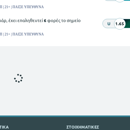
Π | 21+ | ΠΑΙΞΕ ΥΠΕΥΘΥΝΑ
λάρ, έχει επαληθευτεί
6
φορές το σημείο
U
1.65
Π | 21+ | ΠΑΙΞΕ ΥΠΕΥΘΥΝΑ
ΤΙΚΑ
ΣΤΟΙΧΗΜΑΤΙΚΕΣ