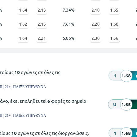
%
1.64
2.13
7.34%
2.10
1.65
%
1.62
2.15
7.61%
2.20
1.60
%
1.64
2.21
5.86%
2.30
1.56
ταίους
10
αγώνες σε όλες τις
1
1.68
Π | 21+ | ΠΑΙΞΕ ΥΠΕΥΘΥΝΑ
νο, έχει επαληθευτεί
6
φορές το σημείο
U
1.65
Π | 21+ | ΠΑΙΞΕ ΥΠΕΥΘΥΝΑ
αίους
10
αγώνες σε όλες τις διοργανώσεις.
1
1.68