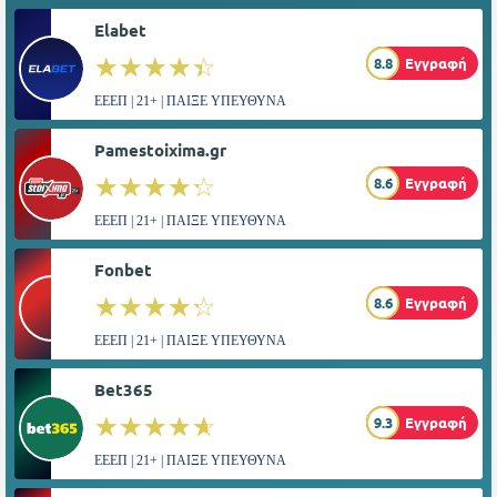
Elabet
☆☆☆☆☆
★★★★★
8.8
Εγγραφή
ΕΕΕΠ | 21+ | ΠΑΙΞΕ ΥΠΕΥΘΥΝΑ
Pamestoixima.gr
☆☆☆☆☆
★★★★★
8.6
Εγγραφή
ΕΕΕΠ | 21+ | ΠΑΙΞΕ ΥΠΕΥΘΥΝΑ
Fonbet
☆☆☆☆☆
★★★★★
8.6
Εγγραφή
ΕΕΕΠ | 21+ | ΠΑΙΞΕ ΥΠΕΥΘΥΝΑ
Bet365
☆☆☆☆☆
★★★★★
9.3
Εγγραφή
ΕΕΕΠ | 21+ | ΠΑΙΞΕ ΥΠΕΥΘΥΝΑ