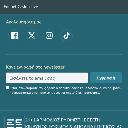
Fonbet Casino Live
Ακολουθήστε μας
Κάνε εγγραφή στο newsletter
Εγγραφή
Ναι, έχω διαβάσει τους όρους & προυποθέσεις και αποδέχομαι να λαμβάνω
ενημερωτικά email από sentragoal.gr σχετικά με προσφορές.
21+ | ΑΡΜΟΔΙΟΣ ΡΥΘΜΙΣΤΗΣ ΕΕΕΠ |
ΚΙΝΔΥΝΟΣ ΕΘΙΣΜΟΥ & ΑΠΩΛΕΙΑΣ ΠΕΡΙΟΥΣΙΑΣ