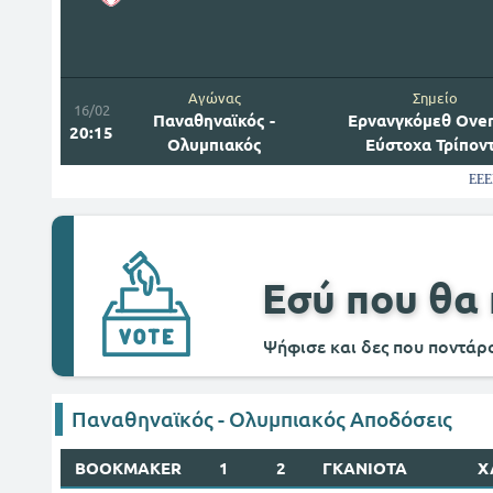
Αγώνας
Σημείο
16/02
Παναθηναϊκός -
Ερνανγκόμεθ Over
20:15
Ολυμπιακός
Εύστοχα Τρίπον
ΕΕΕ
Εσύ που θα 
Ψήφισε και δες που ποντάρ
Παναθηναϊκός - Ολυμπιακός Αποδόσεις
BOOKMAKER
1
2
ΓΚΑΝΙΟΤΑ
Χ