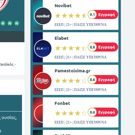
Novibet
☆☆☆☆☆
★★★★★
9.1
Εγγραφή
Ν
Ν
Ν
ΕΕΕΠ | 21+ | ΠΑΙΞΕ ΥΠΕΥΘΥΝΑ
Elabet
☆☆☆☆☆
★★★★★
8.8
Εγγραφή
ΕΕΕΠ | 21+ | ΠΑΙΞΕ ΥΠΕΥΘΥΝΑ
ηναϊκός -
Pamestoixima.gr
☆☆☆☆☆
★★★★★
8.6
Εγγραφή
ΕΕΕΠ | 21+ | ΠΑΙΞΕ ΥΠΕΥΘΥΝΑ
Fonbet
☆☆☆☆☆
★★★★★
8.6
Εγγραφή
ς ουσίας,
ΕΕΕΠ | 21+ | ΠΑΙΞΕ ΥΠΕΥΘΥΝΑ
α