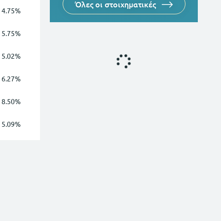
Όλες οι στοιχηματικές
4.75%
5.75%
5.02%
6.27%
8.50%
5.09%