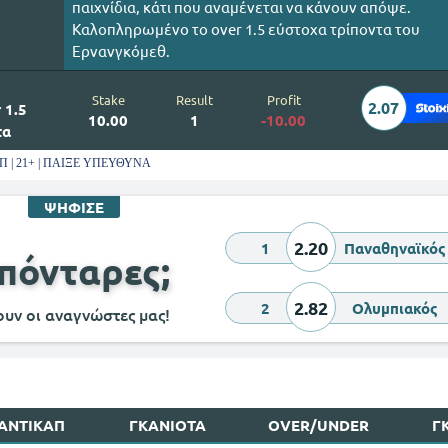
παιχνίδια, κάτι που αναμένεται να κάνουν απόψε.
Καλοπληρωμένο το over 1.5 εύστοχα τρίποντα του
Ερνανγκόμεθ.
Stake
Result
Profit
2.07
 1.5
10.00
1
-10.00
τα
Π | 21+ | ΠΑΙΞΕ ΥΠΕΥΘΥΝΑ
ΨΗΦΙΣΕ
2.20
1
Παναθηναϊκός
πόνταρες;
2.82
2
Ολυμπιακός
ουν οι αναγνώστες μας!
ΑΝΤΙΚΑΠ
ΓΚΑΝΙΟΤΑ
OVER/UNDER
Γ