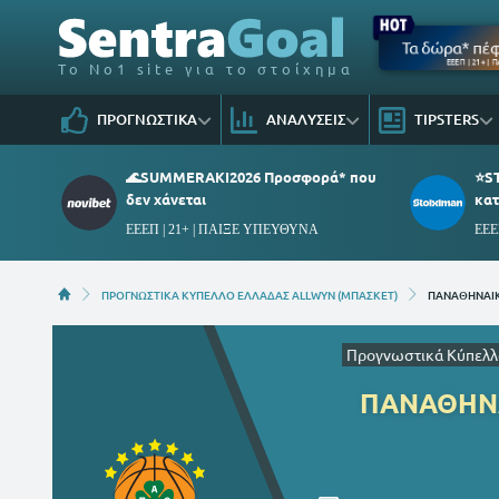
Τα δώρα* πέφ
ΕΕΕΠ | 21+ |
Το Νο1 site για το στοίχημα
ΠΡΟΓΝΩΣΤΙΚΑ
ΑΝΑΛΥΣΕΙΣ
TIPSTERS
🌊SUMMERAKI2026 Προσφορά* που
⭐ST
δεν χάνεται
κα
ΕΕΕΠ | 21+ | ΠΑΙΞΕ ΥΠΕΥΘΥΝΑ
ΕΕΕ
ΠΡΟΓΝΩΣΤΙΚΑ ΚΥΠΕΛΛΟ ΕΛΛΑΔΑΣ ALLWYN (ΜΠΑΣΚΕΤ)
ΠΑΝΑΘΗΝΑΙΚ
Προγνωστικά Κύπελλ
ΠΑΝΑΘΗΝΑ