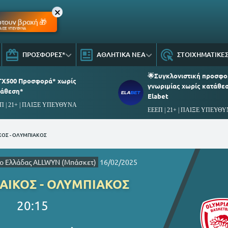
τουν βροχή 🎁
 ΠΑΙΞΕ ΥΠΕΥΘΥΝΑ
ΠΡΟΣΦΟΡΕΣ*
ΑΘΛΗΤΙΚΑ ΝΕΑ
ΣΤΟΙΧΗΜΑΤΙΚΕ
🌟Συγκλονιστική προσφ
X500 Προσφορά* χωρίς
γνωριμίας χωρίς κατάθε
τάθεση*
Elabet
Π | 21+ | ΠΑΙΞΕ ΥΠΕΥΘΥΝΑ
ΕΕΕΠ | 21+ | ΠΑΙΞΕ ΥΠΕΥΘ
ΟΣ - ΟΛΥΜΠΙΑΚΟΣ
ο Ελλάδας ALLWYN (Μπάσκετ)
16/02/2025
ΙΚΟΣ - ΟΛΥΜΠΙΑΚΟΣ
20:15