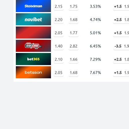
2.15
1.75
3.53%
+1.5
1.
2.20
1.68
4.74%
+2.5
1.
2.05
1.77
5.01%
+1.5
1.
1.40
2.82
6.45%
-3.5
1.
2.10
1.66
7.29%
+2.5
1.
2.05
1.68
7.67%
+1.5
1.