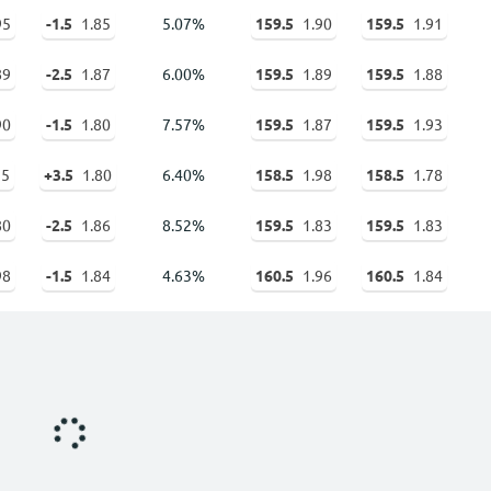
95
-1.5
1.85
5.07%
159.5
1.90
159.5
1.91
89
-2.5
1.87
6.00%
159.5
1.89
159.5
1.88
90
-1.5
1.80
7.57%
159.5
1.87
159.5
1.93
95
+3.5
1.80
6.40%
158.5
1.98
158.5
1.78
80
-2.5
1.86
8.52%
159.5
1.83
159.5
1.83
98
-1.5
1.84
4.63%
160.5
1.96
160.5
1.84