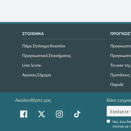
ΣΤΟΙΧΗΜΑ
ΠΡΟΓΝΩΣ
Πάμε Στοίχημα Κουπόνι
Προγνωστι
Προγνωστικά Στοιχήματος
Προγνωστι
Live Score
Τα over της
Αγώνες Σήμερα
Προτάσεις 
Παρολί
Ακολουθήστε μας
Κάνε εγγρα
Ναι, έχω δι
σχετικά με 