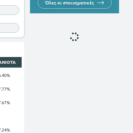
Όλες οι στοιχηματικές
ΑΝΙΟΤΑ
6.40%
7.77%
7.67%
7.24%