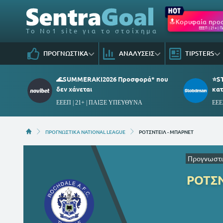
🔝Κορυφαία προ
ΕΕΕΠ | 21+ |
Το Νο1 site για το στοίχημα
ΠΡΟΓΝΩΣΤΙΚΑ
ΑΝΑΛΥΣΕΙΣ
TIPSTERS
🌊SUMMERAKI2026 Προσφορά* που
⭐ST
δεν χάνεται
κα
ΕΕΕΠ | 21+ | ΠΑΙΞΕ ΥΠΕΥΘΥΝΑ
ΕΕΕ
ΠΡΟΓΝΩΣΤΙΚΑ NATIONAL LEAGUE
ΡΟΤΣΝΤΕΙΛ - ΜΠΑΡΝΕΤ
Προγνωστι
ΡΟΤΣΝ