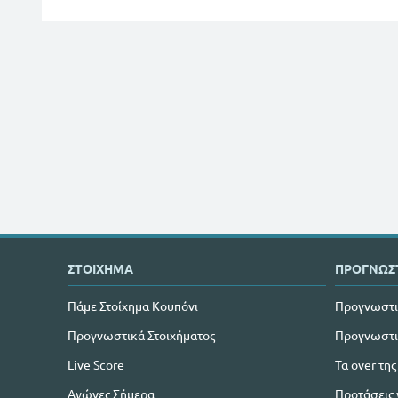
ΣΤΟΙΧΗΜΑ
ΠΡΟΓΝΩΣ
Πάμε Στοίχημα Κουπόνι
Προγνωστι
Προγνωστικά Στοιχήματος
Προγνωστι
Live Score
Τα over της
Αγώνες Σήμερα
Προτάσεις 