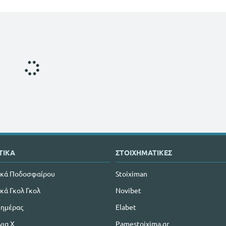
ΤΙΚΑ
ΣΤΟΙΧΗΜΑΤΙΚΕΣ
κά Ποδοσφαίρου
Stoiximan
κά Γκολ Γκολ
Novibet
 ημέρας
Elabet
για Χ
Pamestoixima.gr