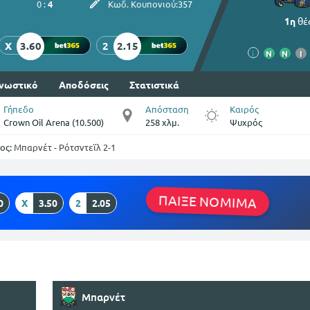
0
:
4
Κωδ. Κουπονιού:
357
1η
θέ
X
3.60
2
2.15
i
Ν
Ν
Ι
νωστικό
Αποδόσεις
Στατιστικά
Γήπεδο
Απόσταση
Καιρός
Crown Oil Arena (10.500)
258 χλμ.
Ψυχρός
ρος:
Μπαρνέτ - Ρότσντεϊλ 2-1
ΠΑΙΞΕ ΝΟΜΙΜΑ
0
X
3.50
2
2.05
Μπαρνέτ