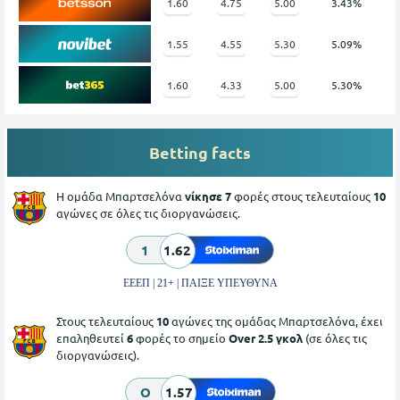
1.60
4.75
5.00
3.43%
1.55
4.55
5.30
5.09%
1.60
4.33
5.00
5.30%
Betting facts
Η ομάδα Μπαρτσελόνα
νίκησε 7
φορές στους τελευταίους
10
αγώνες σε όλες τις διοργανώσεις.
1
1.62
ΕΕΕΠ | 21+ | ΠΑΙΞΕ ΥΠΕΥΘΥΝΑ
Στους τελευταίους
10
αγώνες της ομάδας Μπαρτσελόνα, έχει
επαληθευτεί
6
φορές το σημείο
Over 2.5 γκολ
(σε όλες τις
διοργανώσεις).
O
1.57