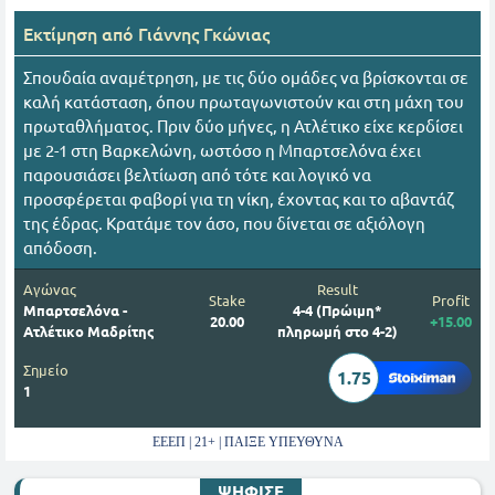
Εκτίμηση από
Γιάννης Γκώνιας
Σπουδαία αναμέτρηση, με τις δύο ομάδες να βρίσκονται σε
καλή κατάσταση, όπου πρωταγωνιστούν και στη μάχη του
πρωταθλήματος. Πριν δύο μήνες, η Ατλέτικο είχε κερδίσει
με 2-1 στη Βαρκελώνη, ωστόσο η Μπαρτσελόνα έχει
παρουσιάσει βελτίωση από τότε και λογικό να
προσφέρεται φαβορί για τη νίκη, έχοντας και το αβαντάζ
της έδρας. Κρατάμε τον άσο, που δίνεται σε αξιόλογη
απόδοση.
Αγώνας
Result
Stake
Profit
Μπαρτσελόνα -
4-4 (Πρώιμη*
20.00
+15.00
Ατλέτικο Μαδρίτης
πληρωμή στο 4-2)
Σημείο
1.75
1
ΕΕΕΠ | 21+ | ΠΑΙΞΕ ΥΠΕΥΘΥΝΑ
ΨΗΦΙΣΕ