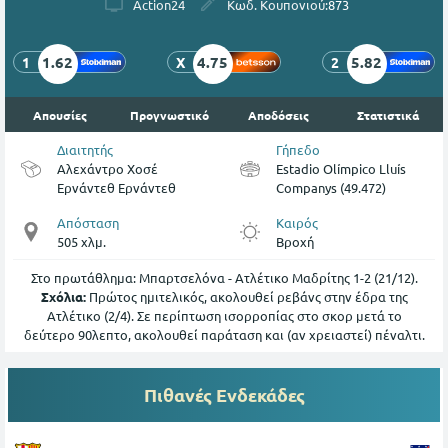
Action24
Κωδ. Κουπονιού:
873
1.62
4.75
5.82
1
X
2
Απουσίες
Προγνωστικό
Αποδόσεις
Στατιστικά
Διαιτητής
Γήπεδο
Αλεχάντρο Χοσέ
Estadio Olímpico Lluís
Ερνάντεθ Ερνάντεθ
Companys (49.472)
Απόσταση
Καιρός
505 χλμ.
Βροχή
Στο πρωτάθλημα: Μπαρτσελόνα - Ατλέτικο Μαδρίτης 1-2 (21/12).
Σχόλια:
Πρώτος ημιτελικός, ακολουθεί ρεβάνς στην έδρα της
Ατλέτικο (2/4). Σε περίπτωση ισορροπίας στο σκορ μετά το
δεύτερο 90λεπτο, ακολουθεί παράταση και (αν χρειαστεί) πέναλτι.
Πιθανές Ενδεκάδες