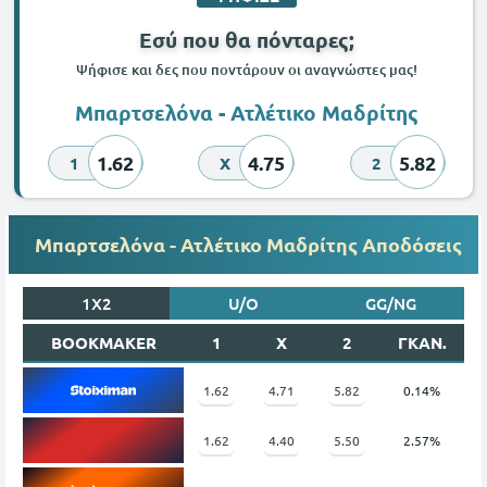
Εσύ που θα πόνταρες;
Ψήφισε και δες που ποντάρουν οι αναγνώστες μας!
Μπαρτσελόνα - Ατλέτικο Μαδρίτης
1.62
4.75
5.82
1
X
2
Μπαρτσελόνα - Ατλέτικο Μαδρίτης Αποδόσεις
1X2
U/O
GG/NG
BOOKMAKER
1
X
2
ΓΚΑΝ.
1.62
4.71
5.82
0.14%
1.62
4.40
5.50
2.57%