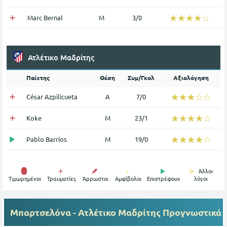
☆☆☆☆☆
★★★★★
Marc Bernal
Μ
3/0
Ατλέτικο Μαδρίτης
Παίχτης
Θέση
Συμ/Γκολ
Αξιολόγηση
☆☆☆☆☆
★★★★★
César Azpilicueta
Α
7/0
☆☆☆☆☆
★★★★★
Koke
Μ
23/1
☆☆☆☆☆
★★★★★
Pablo Barrios
Μ
19/0
Άλλοι
Tιμωρημένοι
Τραυματίες
Άρρωστοι
Αμφίβολοι
Επιστρέφουν
λόγοι
Μπαρτσελόνα - Ατλέτικο Μαδρίτης
Προγνωστικά