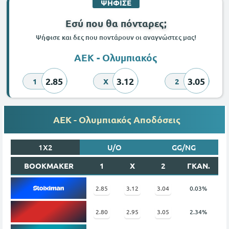
ΨΗΦΙΣΕ
Εσύ που θα πόνταρες;
Ψήφισε και δες που ποντάρουν οι αναγνώστες μας!
ΑΕΚ - Ολυμπιακός
2.85
3.12
3.05
1
X
2
ΑΕΚ - Ολυμπιακός Αποδόσεις
1X2
U/O
GG/NG
BOOKMAKER
1
X
2
ΓΚΑΝ.
2.85
3.12
3.04
0.03%
2.80
2.95
3.05
2.34%