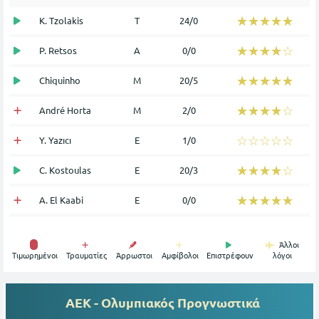
☆☆☆☆☆
★★★★★
K. Tzolakis
Τ
24/0
☆☆☆☆☆
★★★★★
P. Retsos
Α
0/0
☆☆☆☆☆
★★★★★
Chiquinho
Μ
20/5
☆☆☆☆☆
★★★★★
André Horta
Μ
2/0
☆☆☆☆☆
★★★★★
Y. Yazıcı
Ε
1/0
☆☆☆☆☆
★★★★★
C. Kostoulas
Ε
20/3
☆☆☆☆☆
★★★★★
A. El Kaabi
Ε
0/0
Άλλοι
Tιμωρημένοι
Τραυματίες
Άρρωστοι
Αμφίβολοι
Επιστρέφουν
λόγοι
ΑΕΚ - Ολυμπιακός
Προγνωστικά