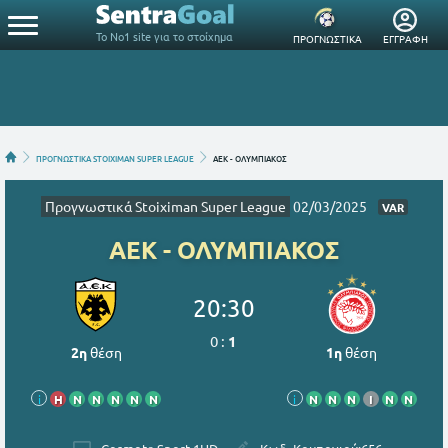
Το Νο1 site για το στοίχημα
ΠΡΟΓΝΩΣΤΙΚΑ
ΕΓΓΡΑΦΗ
ΠΡΟΓΝΩΣΤΙΚΑ STOIXIMAN SUPER LEAGUE
ΑΕΚ - ΟΛΥΜΠΙΑΚΟΣ
Προγνωστικά Stoiximan Super League
02/03/2025
VAR
ΑΕΚ - ΟΛΥΜΠΙΑΚΟΣ
20:30
0
:
1
2η
θέση
1η
θέση
i
Η
Ν
Ν
Ν
Ν
Ν
i
Ν
Ν
Ν
Ι
Ν
Ν