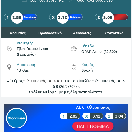
Cosmote Sport 1HD
Κωδ. Κουπονιού:
656
2.85
3.12
3.05
1
X
2
Απουσίες
Προγνωστικό
Αποδόσεις
Στατιστικά
Διαιτητής
Γήπεδο
Σβεν Γιαμπλόνσκι
OPAP Arena (32.500)
(Γερμανία)
Απόσταση
Καιρός
13 χλμ.
Βροχή
Α΄ Γύρος:
Ολυμπιακός - ΑΕΚ 4-1
- Για το Κύπελλο: Ολυμπιακός - ΑΕΚ
6-0 (26/2/2025).
Σχόλια:
Ντέρμπι με μεγάλη αντιπαλότητα.
ΑΕΚ - Ολυμπιακός
1
2.85
X
3.12
2
3.04
ΠΑΙΞΕ ΝΟΜΙΜΑ