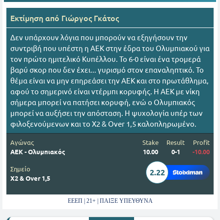
Εκτίμηση από
Γιώργος Γκάτος
Δεν υπάρχουν λόγια που μπορούν να εξηγήσουν την
συντριβή που υπέστη η ΑΕΚ στην έδρα του Ολυμπιακού για
τον πρώτο ημιτελικό Κυπέλλου. Το 6-0 είναι ένα τρομερά
βαρύ σκορ που δεν έχει... γυρισμό στον επαναληπτικό. Το
θέμα είναι να μην επηρεάσει την ΑΕΚ και στο πρωτάθλημα,
αφού το σημερινό είναι ντέρμπι κορυφής. Η ΑΕΚ με νίκη
σήμερα μπορεί να πατήσει κορυφή, ενώ ο Ολυμπιακός
μπορεί να αυξήσει την απόσταση. Η ψυχολογία υπέρ των
φιλοξενούμενων και το Χ2 & Over 1,5 καλοπληρωμένο.
Αγώνας
Stake
Result
Profit
ΑΕΚ - Ολυμπιακός
10.00
0-1
-10.00
Σημείο
2.22
Χ2 & Over 1,5
ΕΕΕΠ | 21+ | ΠΑΙΞΕ ΥΠΕΥΘΥΝΑ