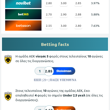
2.80
3.00
2.85
3.97%
2.70
2.90
2.88
5.88%
2.55
3.00
2.80
7.63%
Betting facts
Η ομάδα ΑΕΚ
νίκησε 5
φορές στους τελευταίους
10
αγώνες
σε όλες τις διοργανώσεις.
1
2.85
ΕΕΕΠ | 21+ | ΠΑΙΞΕ ΥΠΕΥΘΥΝΑ
Στους τελευταίους
10
αγώνες της ομάδας ΑΕΚ, έχει
επαληθευτεί
4
φορές το σημείο
Under 2.5 γκολ
(σε όλες τις
διοργανώσεις).