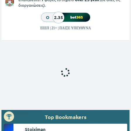
διοργανώσεις).
O
2.35
ΕΕΕΠ | 21+ | ΠΑΙΞΕ ΥΠΕΥΘΥΝΑ
Top Bookmakers
Stoiximan