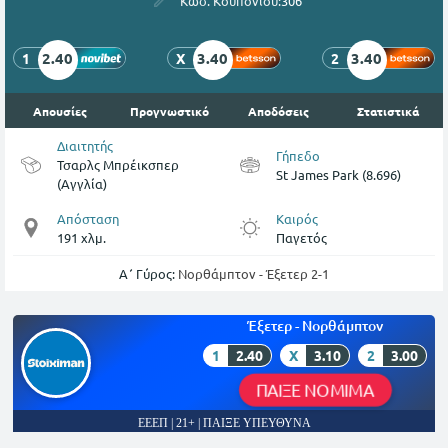
Κωδ. Κουπονιού:
306
2.40
3.40
3.40
1
X
2
Απουσίες
Προγνωστικό
Αποδόσεις
Στατιστικά
Διαιτητής
Γήπεδο
Τσαρλς Μπρέικσπερ
St James Park (8.696)
(Αγγλία)
Απόσταση
Καιρός
191 χλμ.
Παγετός
Α΄ Γύρος:
Νορθάμπτον - Έξετερ 2-1
Έξετερ - Νορθάμπτον
1
2.40
X
3.10
2
3.00
ΠΑΙΞΕ ΝΟΜΙΜΑ
ΕΕΕΠ | 21+ | ΠΑΙΞΕ ΥΠΕΥΘΥΝΑ