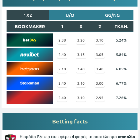
1X2
U/O
GG/NG
BOOKMAKER
1
X
2
ΓΚΑΝ.
2.38
3.20
3.10
5.24%
2.40
3.15
3.05
5.84%
2.10
3.40
3.40
6.05%
2.40
3.10
3.00
6.77%
2.40
3.10
2.95
7.26%
Betting facts
Η ομάδα Έξετερ έχει φέρει
4
φορές το αποτέλεσμα
ισοπαλία