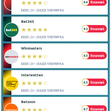
☆☆☆☆☆
★★★★★
8.6
Εγγραφή
ΕΕΕΠ | 21+ | ΠΑΙΞΕ ΥΠΕΥΘΥΝΑ
Bet365
☆☆☆☆☆
★★★★★
9.3
Εγγραφή
ΕΕΕΠ | 21+ | ΠΑΙΞΕ ΥΠΕΥΘΥΝΑ
Winmasters
☆☆☆☆☆
★★★★★
8.5
Εγγραφή
ΕΕΕΠ | 21+ | ΠΑΙΞΕ ΥΠΕΥΘΥΝΑ
Interwetten
☆☆☆☆☆
★★★★★
8.3
Εγγραφή
ΕΕΕΠ | 21+ | ΠΑΙΞΕ ΥΠΕΥΘΥΝΑ
Betsson
☆☆☆☆☆
★★★★★
8.7
Εγγραφή