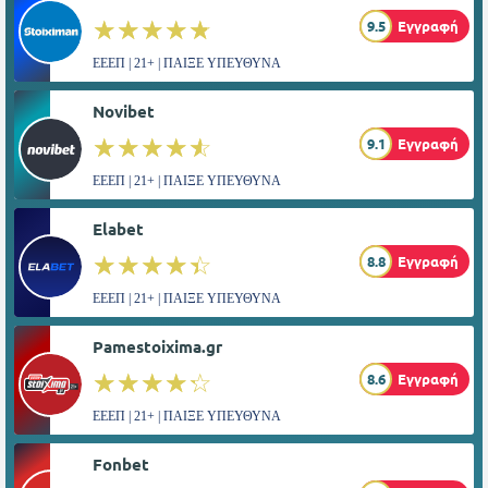
☆☆☆☆☆
★★★★★
9.5
Εγγραφή
ΕΕΕΠ | 21+ | ΠΑΙΞΕ ΥΠΕΥΘΥΝΑ
Novibet
☆☆☆☆☆
★★★★★
9.1
Εγγραφή
ΕΕΕΠ | 21+ | ΠΑΙΞΕ ΥΠΕΥΘΥΝΑ
Elabet
☆☆☆☆☆
★★★★★
8.8
Εγγραφή
ΕΕΕΠ | 21+ | ΠΑΙΞΕ ΥΠΕΥΘΥΝΑ
Pamestoixima.gr
☆☆☆☆☆
★★★★★
8.6
Εγγραφή
ΕΕΕΠ | 21+ | ΠΑΙΞΕ ΥΠΕΥΘΥΝΑ
Fonbet