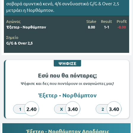
σοβαρά αμυντικά κενά, 4/6 συνδυαστικά G/G & Over 2,5
μετράει η Νορθάμπτον.
Αγώνας
Stake
Result
Profit
Έξετερ - Νορθάμπτον
8.00
1-1
-8.00
Σημείο
G/G & Over 2,5
ΨΗΦΙΣΕ
Εσύ που θα πόνταρες;
Ψήφισε και δες που ποντάρουν οι αναγνώστες μας!
Έξετερ - Νορθάμπτον
2.40
3.40
3.40
1
X
2
Έξετερ - Νορθάμπτον Αποδόσεις