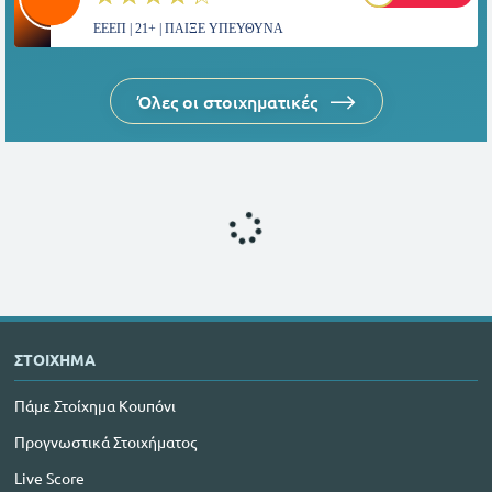
ΕΕΕΠ | 21+ | ΠΑΙΞΕ ΥΠΕΥΘΥΝΑ
Όλες οι στοιχηματικές
ΣΤΟΙΧΗΜΑ
Πάμε Στοίχημα Κουπόνι
Προγνωστικά Στοιχήματος
Live Score