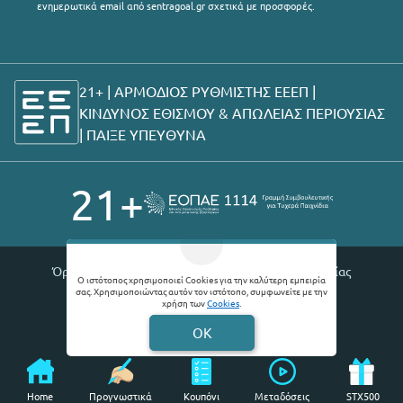
ενημερωτικά email από sentragoal.gr σχετικά με προσφορές.
21+ | ΑΡΜΟΔΙΟΣ ΡΥΘΜΙΣΤΗΣ ΕΕΕΠ |
ΚΙΝΔΥΝΟΣ ΕΘΙΣΜΟΥ & ΑΠΩΛΕΙΑΣ ΠΕΡΙΟΥΣΙΑΣ
|
ΠΑΙΞΕ ΥΠΕΥΘΥΝΑ
21+
Όροι χρήσης |
Πολιτική απορρήτου |
Θέσεις εργασίας
Ο ιστότοπος χρησιμοποιεί Cookies για την καλύτερη εμπειρία
σας. Χρησιμοποιώντας αυτόν τον ιστότοπο, συμφωνείτε με την
© 2026 Sentragoal
χρήση των
Cookies
.
Developed by
Digital Winners
OK
Home
Προγνωστικά
Κουπόνι
Μεταδόσεις
STX500