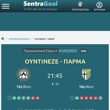
Το Νο1 site για το στοίχημα
ΠΡΟΓΝΩΣΤΙΚΑ
ΕΓΓΡΑΦΗ
ΠΡΟΓΝΩΣΤΙΚΑ ΣΕΡΙΕ Α
ΟΥΝΤΙΝΕΖΕ - ΠΑΡΜΑ
Προγνωστικά Σέριε Α
01/03/2025
VAR
ΟΥΝΤΙΝΕΖΕ - ΠΑΡΜΑ
21:45
1
:
0
12η
θέση
16η
θέση
i
Ν
Ν
Ι
Ν
Η
Η
i
Ν
Η
Η
Η
Η
Ι