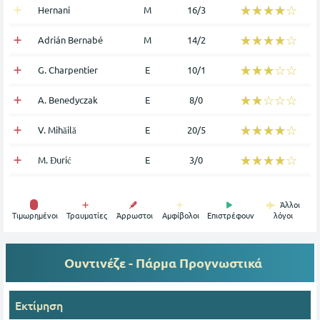
☆☆☆☆☆
★★★★★
Hernani
Μ
16/3
☆☆☆☆☆
★★★★★
Adrián Bernabé
Μ
14/2
☆☆☆☆☆
★★★★★
G. Charpentier
Ε
10/1
☆☆☆☆☆
★★★★★
A. Benedyczak
Ε
8/0
☆☆☆☆☆
★★★★★
V. Mihăilă
Ε
20/5
☆☆☆☆☆
★★★★★
M. Đurić
Ε
3/0
Άλλοι
Tιμωρημένοι
Τραυματίες
Άρρωστοι
Αμφίβολοι
Επιστρέφουν
λόγοι
Ουντινέζε - Πάρμα
Προγνωστικά
Εκτίμηση