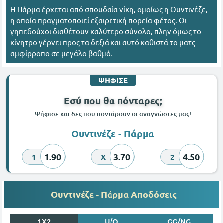
Η Πάρμα έρχεται από σπουδαία νίκη, ομοίως η Ουντινέζε,
η οποία πραγματοποιεί εξαιρετική πορεία φέτος. Οι
γηπεδούχοι διαθέτουν καλύτερο σύνολο, πλην όμως το
κίνητρο γέρνει προς τα δεξιά και αυτό καθιστά το ματς
αμφίρροπο σε μεγάλο βαθμό.
ΨΗΦΙΣΕ
Εσύ που θα πόνταρες;
Ψήφισε και δες που ποντάρουν οι αναγνώστες μας!
Ουντινέζε - Πάρμα
1.90
3.70
4.50
1
X
2
Ουντινέζε - Πάρμα Αποδόσεις
1X2
U/O
GG/NG