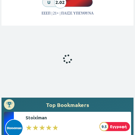
U
2.02
ΕΕΕΠ | 21+ | ΠΑΙΞΕ ΥΠΕΥΘΥΝΑ
Top Bookmakers
Stoiximan
☆☆☆☆☆
★★★★★
9.5
Εγγραφή