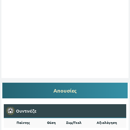
Απουσίες
Ουντινέζε
Παίχτης
Θέση
Συμ/Γκολ
Αξιολόγηση