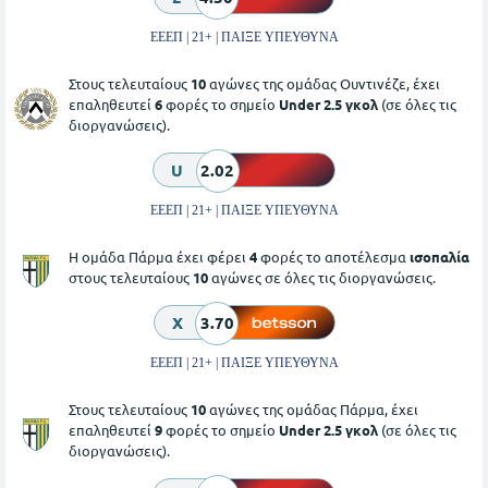
ΕΕΕΠ | 21+ | ΠΑΙΞΕ ΥΠΕΥΘΥΝΑ
Στους τελευταίους
10
αγώνες της ομάδας Ουντινέζε, έχει
επαληθευτεί
6
φορές το σημείο
Under 2.5 γκολ
(σε όλες τις
διοργανώσεις).
U
2.02
ΕΕΕΠ | 21+ | ΠΑΙΞΕ ΥΠΕΥΘΥΝΑ
Η ομάδα Πάρμα έχει φέρει
4
φορές το αποτέλεσμα
ισοπαλία
στους τελευταίους
10
αγώνες σε όλες τις διοργανώσεις.
X
3.70
ΕΕΕΠ | 21+ | ΠΑΙΞΕ ΥΠΕΥΘΥΝΑ
Στους τελευταίους
10
αγώνες της ομάδας Πάρμα, έχει
επαληθευτεί
9
φορές το σημείο
Under 2.5 γκολ
(σε όλες τις
διοργανώσεις).