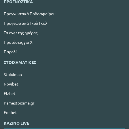
ΠΡΟΓΝΩΣΤΙΚΑ
Προγνωστικά Ποδοσφαίρου
Προγνωστικά Γκολ Γκολ
Τα over της ημέρας
Προτάσεις για Χ
Παρολί
ΣΤΟΙΧΗΜΑΤΙΚΕΣ
Stoiximan
Novibet
Elabet
Pamestoixima.gr
Fonbet
ΚΑΖΙΝΟ LIVE