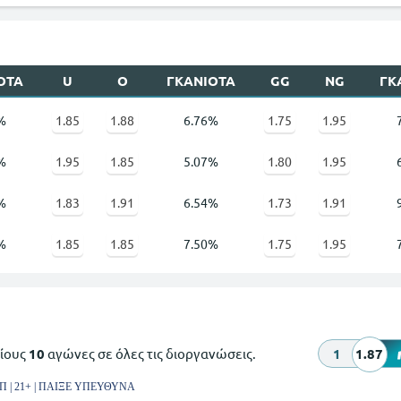
ΟΤΑ
U
O
ΓΚΑΝΙΟΤΑ
GG
NG
ΓΚ
%
1.85
1.88
6.76%
1.75
1.95
%
1.95
1.85
5.07%
1.80
1.95
%
1.83
1.91
6.54%
1.73
1.91
%
1.85
1.85
7.50%
1.75
1.95
αίους
10
αγώνες σε όλες τις διοργανώσεις.
1
1.87
Π | 21+ | ΠΑΙΞΕ ΥΠΕΥΘΥΝΑ