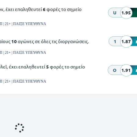
ν, έχει επαληθευτεί
6
φορές το σημείο
U
1.95
Π | 21+ | ΠΑΙΞΕ ΥΠΕΥΘΥΝΑ
αίους
10
αγώνες σε όλες τις διοργανώσεις.
1
1.87
Π | 21+ | ΠΑΙΞΕ ΥΠΕΥΘΥΝΑ
εϊ, έχει επαληθευτεί
5
φορές το σημείο
O
1.91
Π | 21+ | ΠΑΙΞΕ ΥΠΕΥΘΥΝΑ