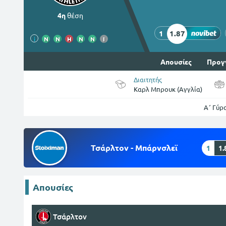
4η
θέση
1
1.87
i
Ν
Ν
Η
Ν
Ν
Ι
Απουσίες
Προγ
Διαιτητής
Καρλ Μπρουκ (Αγγλία)
Α΄ Γύρ
Τσάρλτον - Μπάρνσλεϊ
1
1.
Απουσίες
Τσάρλτον