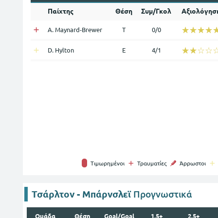
Παίχτης
Θέση
Συμ/Γκολ
Αξιολόγησ
☆☆☆☆
★★★★
A. Maynard-Brewer
Τ
0/0
☆☆☆☆
★★★★
D. Hylton
Ε
4/1
Tιμωρημένοι
Τραυματίες
Άρρωστοι
Τσάρλτον - Μπάρνσλεϊ
Προγνωστικά
Ομάδα
Θέση
Goal/Goal
1.5+
2.5+