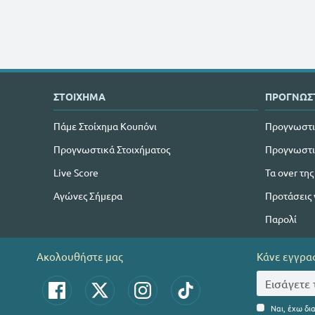
ΣΤΟΙΧΗΜΑ
ΠΡΟΓΝΩΣ
Πάμε Στοίχημα Κουπόνι
Προγνωστι
Προγνωστικά Στοιχήματος
Προγνωστι
Live Score
Τα over της
Αγώνες Σήμερα
Προτάσεις 
Παρολί
Ακολουθήστε μας
Κάνε εγγρα
Ναι, έχω δι