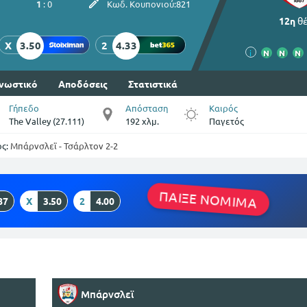
1
:
0
Κωδ. Κουπονιού:
821
12η
θ
X
3.50
2
4.33
i
Ν
Ν
Ν
νωστικό
Αποδόσεις
Στατιστικά
Γήπεδο
Απόσταση
Καιρός
The Valley (27.111)
192 χλμ.
Παγετός
ος:
Μπάρνσλεϊ - Τσάρλτον 2-2
ΠΑΙΞΕ ΝΟΜΙΜΑ
87
X
3.50
2
4.00
Μπάρνσλεϊ