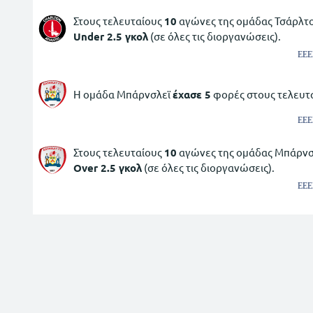
Στους τελευταίους
10
αγώνες της ομάδας Τσάρλτο
Under 2.5 γκολ
(σε όλες τις διοργανώσεις).
ΕΕΕ
Η ομάδα Μπάρνσλεϊ
έχασε 5
φορές στους τελευτ
ΕΕΕ
Στους τελευταίους
10
αγώνες της ομάδας Μπάρνσλ
Over 2.5 γκολ
(σε όλες τις διοργανώσεις).
ΕΕΕ