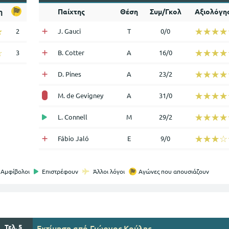
η
Παίχτης
Θέση
Συμ/Γκολ
Αξιολόγη
☆
★
☆☆☆☆
★★★★
2
J. Gauci
Τ
0/0
☆
★
☆☆☆☆
★★★★
3
B. Cotter
Α
16/0
☆☆☆☆
★★★★
D. Pines
Α
23/2
☆☆☆☆
★★★★
M. de Gevigney
Α
31/0
☆☆☆☆
★★★★
L. Connell
Μ
29/2
☆☆☆☆
★★★★
Fábio Jaló
Ε
9/0
Αμφίβολοι
Επιστρέφουν
Άλλοι λόγοι
Αγώνες που απουσιάζουν
Τελ. 5
Εκτίμηση από
Γιώργος Κούλης