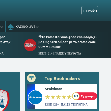
ΕΓΓΡΑΦΗ
Σ
ΚΑΖΙΝΟ LIVE
ορά*
🌴To Pamestoixima.gr σε καλωσορίζει
ση στην
με έως 5120 Δώρα* με το promo code
SUMMER5000!
ΥΝΑ
ΕΕΕΠ | 21+ | ΠΑΙΞΕ ΥΠΕΥΘΥΝΑ
Top Bookmakers
Stoiximan
☆☆☆☆☆
★★★★★
9.5
Εγγραφή
ΕΕΕΠ | 21+ | ΠΑΙΞΕ ΥΠΕΥΘΥΝΑ