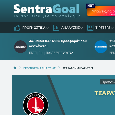
Μπαίνεις, παίρ
ΕΕΕΠ | 21+ |
Το Νο1 site για το στοίχημα
ΠΡΟΓΝΩΣΤΙΚΑ
ΑΝΑΛΥΣΕΙΣ
TIPSTERS
🌊SUMMERAKI2026 Προσφορά* που
⭐ST
δεν χάνεται
κα
ΕΕΕΠ | 21+ | ΠΑΙΞΕ ΥΠΕΥΘΥΝΑ
ΕΕΕ
ΠΡΟΓΝΩΣΤΙΚΑ 1Η ΑΓΓΛΙΑΣ
ΤΣΑΡΛΤΟΝ - ΜΠΑΡΝΣΛΕΙ
Προγνωσ
ΤΣΑΡΛ