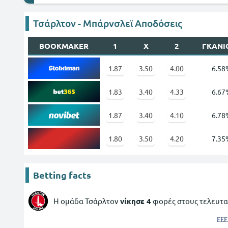
Τσάρλτον - Μπάρνσλεϊ Αποδόσεις
BOOKMAKER
1
X
2
ΓΚΑΝΙ
1.87
3.50
4.00
6.58
1.83
3.40
4.33
6.67
1.87
3.40
4.10
6.78
1.80
3.50
4.20
7.35
Betting facts
Η ομάδα Τσάρλτον
νίκησε 4
φορές στους τελευτ
ΕΕΕ