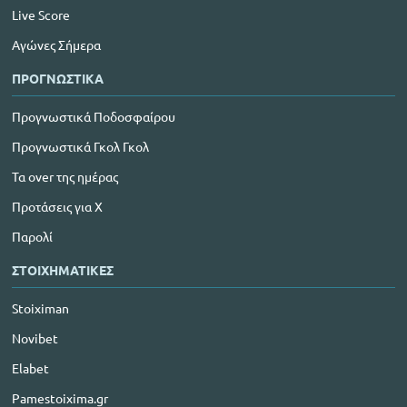
Live Score
Αγώνες Σήμερα
ΠΡΟΓΝΩΣΤΙΚΑ
Προγνωστικά Ποδοσφαίρου
Προγνωστικά Γκολ Γκολ
Τα over της ημέρας
Προτάσεις για Χ
Παρολί
ΣΤΟΙΧΗΜΑΤΙΚΕΣ
Stoiximan
Novibet
Elabet
Pamestoixima.gr