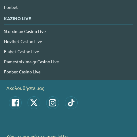
Fonbet
ΚΑΖΙΝΟ LIVE
Stoiximan Casino Live
Novibet Casino Live
Elabet Casino Live
Pamestoixima.gr Casino Live
Fonbet Casino Live
Ακολουθήστε μας
Κάνε εγγραφή στο newsletter