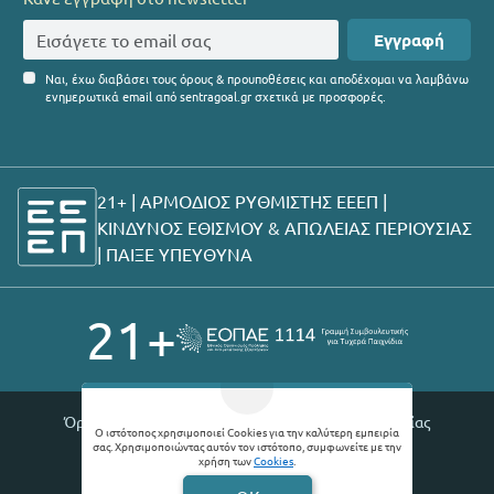
Εγγραφή
Ναι, έχω διαβάσει τους όρους & προυποθέσεις και αποδέχομαι να λαμβάνω
ενημερωτικά email από sentragoal.gr σχετικά με προσφορές.
21+ | ΑΡΜΟΔΙΟΣ ΡΥΘΜΙΣΤΗΣ ΕΕΕΠ |
ΚΙΝΔΥΝΟΣ ΕΘΙΣΜΟΥ & ΑΠΩΛΕΙΑΣ ΠΕΡΙΟΥΣΙΑΣ
|
ΠΑΙΞΕ ΥΠΕΥΘΥΝΑ
21+
Όροι χρήσης |
Πολιτική απορρήτου |
Θέσεις εργασίας
Ο ιστότοπος χρησιμοποιεί Cookies για την καλύτερη εμπειρία
σας. Χρησιμοποιώντας αυτόν τον ιστότοπο, συμφωνείτε με την
© 2026 Sentragoal
χρήση των
Cookies
.
Developed by
Digital Winners