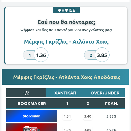
ΨΗΦΙΣΕ
Εσύ που θα πόνταρες;
Ψήφισε και δες που ποντάρουν οι αναγνώστες μας!
Μέμφις Γκρίζλις - Ατλάντα Χοκς
1.36
3.85
1
2
Μέμφις Γκρίζλις - Ατλάντα Χοκς Αποδόσεις
1/2
ΧΑΝΤΙΚΑΠ
OVER/UNDER
BOOKMAKER
1
2
ΓΚΑΝ.
1.34
3.40
3.88%
1.28
3.85
3.94%