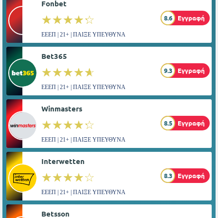
Fonbet
☆☆☆☆☆
★★★★★
8.6
Εγγραφή
ΕΕΕΠ | 21+ | ΠΑΙΞΕ ΥΠΕΥΘΥΝΑ
Bet365
☆☆☆☆☆
★★★★★
9.3
Εγγραφή
ΕΕΕΠ | 21+ | ΠΑΙΞΕ ΥΠΕΥΘΥΝΑ
Winmasters
☆☆☆☆☆
★★★★★
8.5
Εγγραφή
ΕΕΕΠ | 21+ | ΠΑΙΞΕ ΥΠΕΥΘΥΝΑ
Interwetten
☆☆☆☆☆
★★★★★
8.3
Εγγραφή
ΕΕΕΠ | 21+ | ΠΑΙΞΕ ΥΠΕΥΘΥΝΑ
Betsson