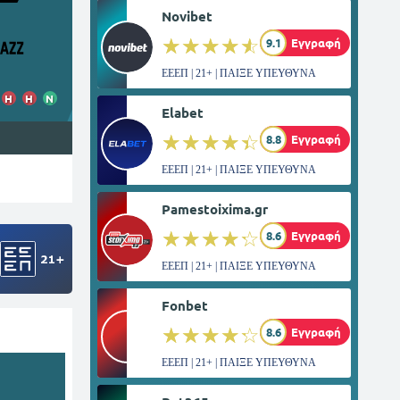
Novibet
☆☆☆☆☆
★★★★★
9.1
Εγγραφή
ΕΕΕΠ | 21+ | ΠΑΙΞΕ ΥΠΕΥΘΥΝΑ
Η
Η
Ν
Elabet
☆☆☆☆☆
★★★★★
8.8
Εγγραφή
ΕΕΕΠ | 21+ | ΠΑΙΞΕ ΥΠΕΥΘΥΝΑ
Pamestoixima.gr
☆☆☆☆☆
★★★★★
8.6
Εγγραφή
ΕΕΕΠ | 21+ | ΠΑΙΞΕ ΥΠΕΥΘΥΝΑ
Fonbet
☆☆☆☆☆
★★★★★
8.6
Εγγραφή
ΕΕΕΠ | 21+ | ΠΑΙΞΕ ΥΠΕΥΘΥΝΑ