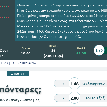
Όλοι οι ψηλοί κάνουν "πάρτι" απέναντι στη ρακέτα των
Κι απόψε έχει την ευκαιρία του για ένα καλό ματς ο Fill
Παίζει μόνος απόψε στη ρακέτα των Jazz, αφού Kessler
Markkanen, Collins είναι εκτός. Στα τελευταία 5 χωρίς 
Markkanen έχει 4/5 Over 22.5π+ριμπ. (σημερινό του όρι
24.2π+ριμπ. ΜΟ. Και στα 2 τελευταία ματς όπου δεν έπα
Kessler, είχε 2/2 Over με 23π+ριμπ. ΜΟ.
Result
Stake
Profit
1.70
 Over
36
10.00
+7.00
μπ.
(23π.+13ρ.)
Π | 21+ | ΠΑΙΞΕ ΥΠΕΥΘΥΝΑ
ΨΗΦΙΣΕ
1.48
1
Ουάσινγκτον .
πόνταρες;
2.80
2
Γιούτα Τζαζ
ουν οι αναγνώστες μας!