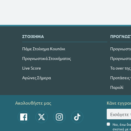
ΣΤΟΙΧΗΜΑ
ΠΡΟΓΝΩΣ
Πάμε Στοίχημα Κουπόνι
Προγνωστι
Προγνωστικά Στοιχήματος
Προγνωστι
Live Score
Τα over της
Αγώνες Σήμερα
Προτάσεις 
Παρολί
Ακολουθήστε μας
Κάνε εγγρα
Ναι, έχω δι
σχετικά με 