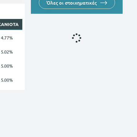
Όλες οι στοιχηματικές
ΚΑΝΙΟΤΑ
4.77%
5.02%
5.00%
5.00%