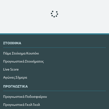
ΣΤΟΙΧΗΜΑ
Πάμε Στοίχημα Κουπόνι
Προγνωστικά Στοιχήματος
Live Score
Αγώνες Σήμερα
ΠΡΟΓΝΩΣΤΙΚΑ
Προγνωστικά Ποδοσφαίρου
Προγνωστικά Γκολ Γκολ