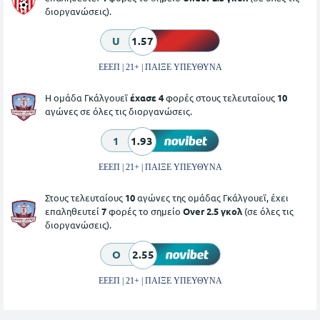
διοργανώσεις).
U
1.57
ΕΕΕΠ | 21+ | ΠΑΙΞΕ ΥΠΕΥΘΥΝΑ
Η ομάδα Γκάλγουεϊ
έχασε 4
φορές στους τελευταίους
10
αγώνες σε όλες τις διοργανώσεις.
1
1.93
ΕΕΕΠ | 21+ | ΠΑΙΞΕ ΥΠΕΥΘΥΝΑ
Στους τελευταίους
10
αγώνες της ομάδας Γκάλγουεϊ, έχει
επαληθευτεί
7
φορές το σημείο
Over 2.5 γκολ
(σε όλες τις
διοργανώσεις).
O
2.55
ΕΕΕΠ | 21+ | ΠΑΙΞΕ ΥΠΕΥΘΥΝΑ