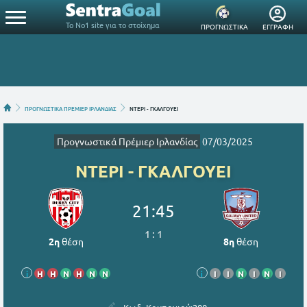
Το Νο1 site για το στοίχημα
ΠΡΟΓΝΩΣΤΙΚΑ
ΕΓΓΡΑΦΗ
ΠΡΟΓΝΩΣΤΙΚΑ ΠΡΕΜΙΕΡ ΙΡΛΑΝΔΙΑΣ
ΝΤΕΡΙ - ΓΚΑΛΓΟΥΕΙ
Προγνωστικά Πρέμιερ Ιρλανδίας
07/03/2025
ΝΤΕΡΙ - ΓΚΑΛΓΟΥΕΙ
21:45
1
:
1
2η
θέση
8η
θέση
i
Η
Η
Ν
Η
Ν
Ν
i
Ι
Ι
Ν
Ι
Ν
Ι