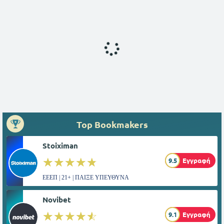
Top Bookmakers
Stoiximan
☆☆☆☆☆
★★★★★
9.5
Εγγραφή
ΕΕΕΠ | 21+ | ΠΑΙΞΕ ΥΠΕΥΘΥΝΑ
Novibet
☆☆☆☆☆
★★★★★
9.1
Εγγραφή