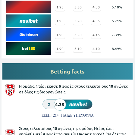
1.93
3.30
4.30
5.10%
1.93
3.20
4.35
5.71%
1.90
3.20
4.15
7.39%
1.90
3.10
4.10
8.49%
Betting facts
Η ομάδα Ντέρι
έχασε 6
φορές στους τελευταίους
10
αγώνες
σε όλες τις διοργανώσεις.
2
4.35
ΕΕΕΠ | 21+ | ΠΑΙΞΕ ΥΠΕΥΘΥΝΑ
Στους τελευταίους
10
αγώνες της ομάδας Ντέρι, έχει
επαληθευτεί
4
φορές το σημείο
Under 2.5 γκολ
(σε όλες τις