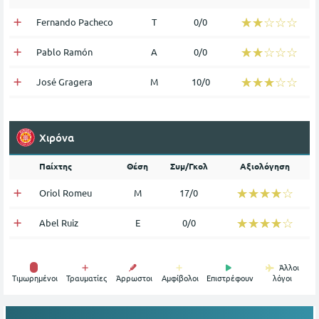
☆☆☆☆☆
★★★★★
Fernando Pacheco
Τ
0/0
☆☆☆☆☆
★★★★★
Pablo Ramón
Α
0/0
☆☆☆☆☆
★★★★★
José Gragera
Μ
10/0
Χιρόνα
Παίχτης
Θέση
Συμ/Γκολ
Αξιολόγηση
☆☆☆☆☆
★★★★★
Oriol Romeu
Μ
17/0
☆☆☆☆☆
★★★★★
Abel Ruiz
Ε
0/0
Άλλοι
Tιμωρημένοι
Τραυματίες
Άρρωστοι
Αμφίβολοι
Επιστρέφουν
λόγοι