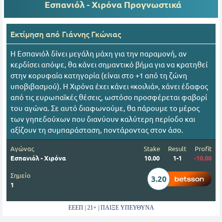
Εσπανιόλ - Χιρόνα
Προγνωστικά
Εκτίμηση από
Γιάννης Γκώνιας
Η Εσπανιόλ δίνει μεγάλη μάχη για την παραμονή, αν
κερδίσει απόψε, θα κάνει σημαντικό βήμα για να κρατηθεί
στην κορυφαία κατηγορία (είναι στο +1 από τη ζώνη
υποβιβασμού). Η Χιρόνα έχει κάνει «κοιλιά», χάνει έδαφος
από τις ευρωπαϊκές θέσεις, ωστόσο προσφέρεται φαβορί
του αγώνα. Σε αυτό διαφωνούμε, θα πάρουμε το μέρος
των γηπεδούχων που διανύουν καλύτερη περίοδο και
αξίζουν τη συμπαράσταση, ποντάροντας στον άσο.
Αγώνας
Stake
Result
Profit
Εσπανιόλ - Χιρόνα
10.00
1-1
-10.00
Σημείο
3.20
1
ΕΕΕΠ | 21+ | ΠΑΙΞΕ ΥΠΕΥΘΥΝΑ