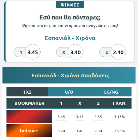
ΨΗΦΙΣΕ
Εσύ που θα πόνταρες;
Ψήφισε και δες που ποντάρουν οι αναγνώστες μας!
Εσπανιόλ - Χιρόνα
3.45
3.40
2.40
1
X
2
Εσπανιόλ - Χιρόνα Αποδόσεις
1X2
U/O
GG/NG
BOOKMAKER
1
X
2
ΓΚΑΝ.
3.45
3.15
2.35
3.18%
3.20
3.40
2.30
3.98%