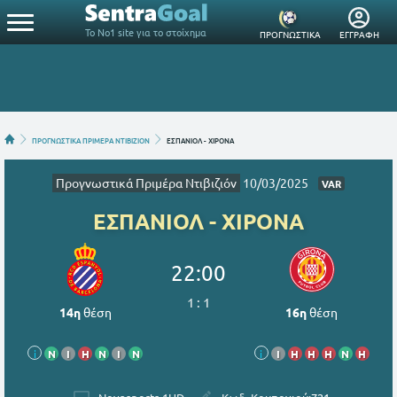
Το Νο1 site για το στοίχημα
ΠΡΟΓΝΩΣΤΙΚΑ
ΕΓΓΡΑΦΗ
ΠΡΟΓΝΩΣΤΙΚΑ ΠΡΙΜΕΡΑ ΝΤΙΒΙΖΙΟΝ
ΕΣΠΑΝΙΟΛ - ΧΙΡΟΝΑ
Προγνωστικά Πριμέρα Ντιβιζιόν
10/03/2025
VAR
ΕΣΠΑΝΙΟΛ - ΧΙΡΟΝΑ
22:00
1
:
1
14η
θέση
16η
θέση
i
Ν
Ι
Η
Ν
Ι
Ν
i
Ι
Η
Η
Η
Ν
Η