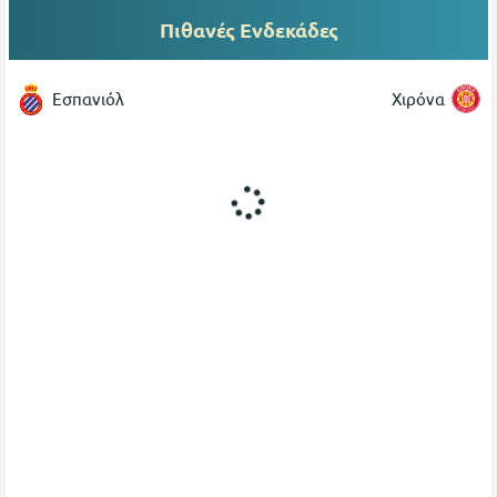
Πιθανές Ενδεκάδες
Εσπανιόλ
Χιρόνα