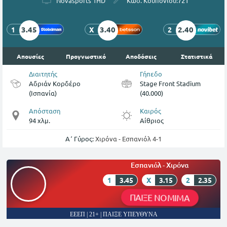
Novasports 1HD
Κωδ. Κουπονιού:
721
3.45
3.40
2.40
1
X
2
Απουσίες
Προγνωστικό
Αποδόσεις
Στατιστικά
Διαιτητής
Γήπεδο
Αδριάν Κορδέρο
Stage Front Stadium
(Ισπανία)
(40.000)
Απόσταση
Καιρός
94 χλμ.
Αίθριος
Α΄ Γύρος:
Xιρόνα - Εσπανιόλ 4-1
Εσπανιόλ - Χιρόνα
1
3.45
X
3.15
2
2.35
ΠΑΙΞΕ ΝΟΜΙΜΑ
ΕΕΕΠ | 21+ | ΠΑΙΞΕ ΥΠΕΥΘΥΝΑ