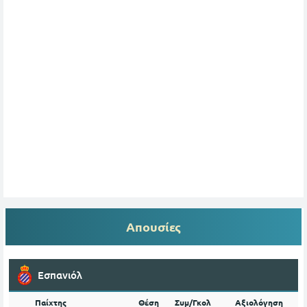
Απουσίες
Εσπανιόλ
Παίχτης
Θέση
Συμ/Γκολ
Αξιολόγηση