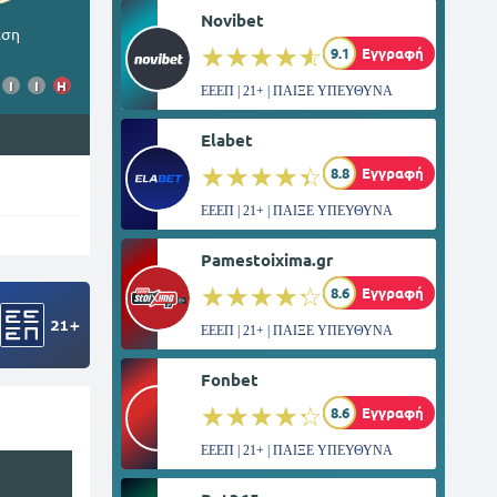
Novibet
έση
☆☆☆☆☆
★★★★★
9.1
Εγγραφή
Ι
Ι
Η
ΕΕΕΠ | 21+ | ΠΑΙΞΕ ΥΠΕΥΘΥΝΑ
Elabet
☆☆☆☆☆
★★★★★
8.8
Εγγραφή
ΕΕΕΠ | 21+ | ΠΑΙΞΕ ΥΠΕΥΘΥΝΑ
Pamestoixima.gr
☆☆☆☆☆
★★★★★
8.6
Εγγραφή
ΕΕΕΠ | 21+ | ΠΑΙΞΕ ΥΠΕΥΘΥΝΑ
Fonbet
☆☆☆☆☆
★★★★★
8.6
Εγγραφή
ΕΕΕΠ | 21+ | ΠΑΙΞΕ ΥΠΕΥΘΥΝΑ