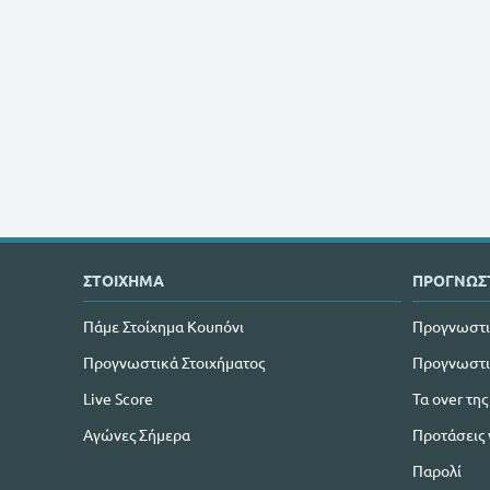
ΣΤΟΙΧΗΜΑ
ΠΡΟΓΝΩΣ
Πάμε Στοίχημα Κουπόνι
Προγνωστι
Προγνωστικά Στοιχήματος
Προγνωστι
Live Score
Τα over της
Αγώνες Σήμερα
Προτάσεις 
Παρολί