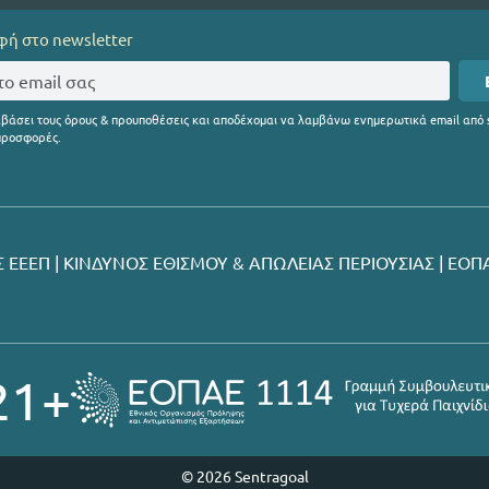
φή στο newsletter
αβάσει τους όρους & προυποθέσεις και αποδέχομαι να λαμβάνω ενημερωτικά email από s
προσφορές.
 ΕΕΕΠ | ΚΙΝΔΥΝΟΣ ΕΘΙΣΜΟΥ & ΑΠΩΛΕΙΑΣ ΠΕΡΙΟΥΣΙΑΣ |
ΕΟΠΑ
21+
© 2026 Sentragoal