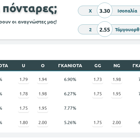
 πόνταρες;
3.30
X
Ισοπαλία
ρουν οι αναγνώστες μας!
2.55
2
Τάμγουορθ
ΟΤΑ
U
O
ΓΚΑΝΙΟΤΑ
GG
NG
ΓΚ
%
1.79
1.94
6.90%
1.73
1.98
%
1.78
1.98
6.27%
1.75
1.95
%
1.75
1.95
7.77%
%
1.80
2.00
5.26%
1.75
2.00