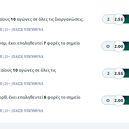
αίους
10
αγώνες σε όλες τις διοργανώσεις.
2
2.55
Π | 21+ | ΠΑΙΞΕ ΥΠΕΥΘΥΝΑ
αμ, έχει επαληθευτεί
7
φορές το σημείο
O
2.00
Π | 21+ | ΠΑΙΞΕ ΥΠΕΥΘΥΝΑ
ταίους
10
αγώνες σε όλες τις
2
2.55
Π | 21+ | ΠΑΙΞΕ ΥΠΕΥΘΥΝΑ
ρθ, έχει επαληθευτεί
8
φορές το σημείο
O
2.00
Π | 21+ | ΠΑΙΞΕ ΥΠΕΥΘΥΝΑ