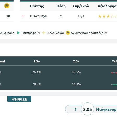
Παίχτης
Θέση
Συμ/Γκολ
Αξιολόγησ
☆☆☆☆
★★★★
10
B. Acquaye
Μ
12/1
Αμφίβολοι
Επιστρέφουν
Άλλοι λόγοι
Αγώνες που απουσιάζουν
oal
1.5+
2.5+
Τελ
%
76.1%
43.5%
%
78.3%
54.3%
ΨΗΦΙΣΕ
3.05
1
Ντάγκεναμ