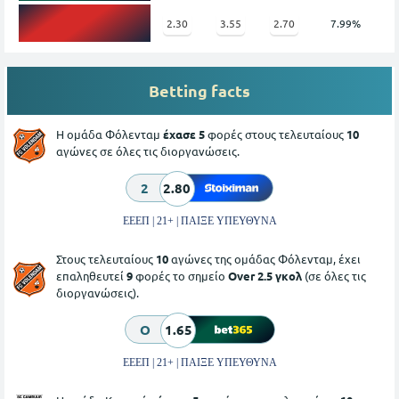
2.30
3.55
2.70
7.99%
Betting facts
Η ομάδα Φόλενταμ
έχασε 5
φορές στους τελευταίους
10
αγώνες σε όλες τις διοργανώσεις.
2
2.80
ΕΕΕΠ | 21+ | ΠΑΙΞΕ ΥΠΕΥΘΥΝΑ
Στους τελευταίους
10
αγώνες της ομάδας Φόλενταμ, έχει
επαληθευτεί
9
φορές το σημείο
Over 2.5 γκολ
(σε όλες τις
διοργανώσεις).
O
1.65
ΕΕΕΠ | 21+ | ΠΑΙΞΕ ΥΠΕΥΘΥΝΑ