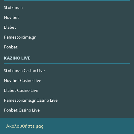
Stoiximan
Novibet
Elabet
Pamestoixima.gr
Fonbet
ΚΑΖΙΝΟ LIVE
Stoiximan Casino Live
Novibet Casino Live
Elabet Casino Live
Pamestoixima.gr Casino Live
Fonbet Casino Live
Ακολουθήστε μας