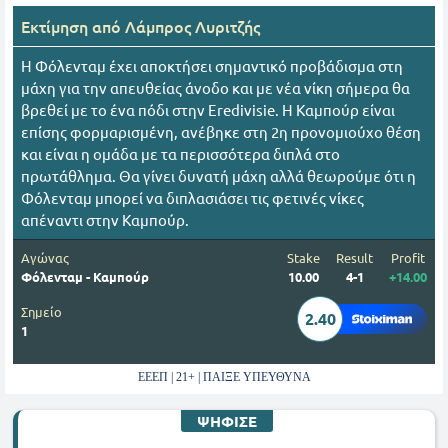
Εκτίμηση από
Λάμπρος Λυριτζής
Η Φόλενταμ έχει αποκτήσει σημαντικό προβάδισμα στη
μάχη για την απευθείας άνοδο και με νέα νίκη σήμερα θα
βρεθεί με το ένα πόδι στην Eredivisie. Η Καμπούρ είναι
επίσης φορμαρισμένη, ανέβηκε στη 2η προνομιούχο θέση
και είναι η ομάδα με τα περισσότερα διπλά στο
πρωτάθλημα. Θα γίνει δυνατή μάχη αλλά θεωρούμε ότι η
Φόλενταμ μπορεί να διπλασιάσει τις φετινές νίκες
απέναντι στην Καμπούρ.
Αγώνας
Stake
Result
Profit
Φόλενταμ - Καμπούρ
10.00
4-1
+14.00
Σημείο
2.40
1
ΕΕΕΠ | 21+ | ΠΑΙΞΕ ΥΠΕΥΘΥΝΑ
ΨΗΦΙΣΕ