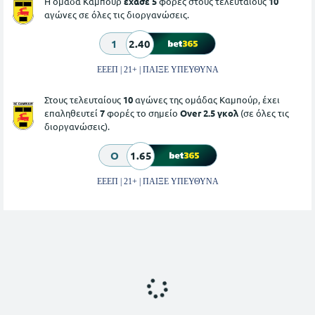
Η ομάδα Καμπούρ
έχασε 5
φορές στους τελευταίους
10
αγώνες σε όλες τις διοργανώσεις.
1
2.40
ΕΕΕΠ | 21+ | ΠΑΙΞΕ ΥΠΕΥΘΥΝΑ
Στους τελευταίους
10
αγώνες της ομάδας Καμπούρ, έχει
επαληθευτεί
7
φορές το σημείο
Over 2.5 γκολ
(σε όλες τις
διοργανώσεις).
O
1.65
ΕΕΕΠ | 21+ | ΠΑΙΞΕ ΥΠΕΥΘΥΝΑ