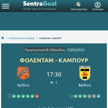
Το Νο1 site για το στοίχημα
ΠΡΟΓΝΩΣΤΙΚΑ
ΕΓΓΡΑΦΗ
ΠΡΟΓΝΩΣΤΙΚΑ Β ΟΛΛΑΝΔΙΑΣ
ΦΟΛΕΝΤΑΜ - ΚΑΜΠΟΥΡ
Προγνωστικά Β Ολλανδίας
15/03/2025
ΦΟΛΕΝΤΑΜ - ΚΑΜΠΟΥΡ
17:30
4
:
1
1η
θέση
3η
θέση
i
Ν
Ν
Ν
Ν
Ν
Η
i
Ν
Ν
Ν
Ι
Ι
Ν