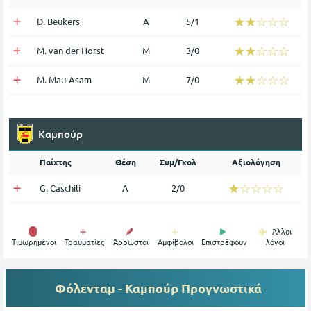
☆☆☆☆☆
★★★★★
D. Beukers
Α
5/1
☆☆☆☆☆
★★★★★
M. van der Horst
Μ
3/0
☆☆☆☆☆
★★★★★
M. Mau-Asam
Μ
7/0
Καμπούρ
Παίχτης
Θέση
Συμ/Γκολ
Αξιολόγηση
☆☆☆☆☆
★★★★★
G. Caschili
Α
2/0
Άλλοι
Tιμωρημένοι
Τραυματίες
Άρρωστοι
Αμφίβολοι
Επιστρέφουν
λόγοι
Φόλενταμ - Καμπούρ
Προγνωστικά