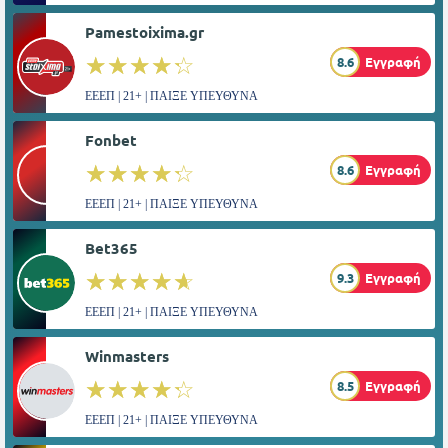
Pamestoixima.gr
☆☆☆☆☆
★★★★★
8.6
Εγγραφή
ΕΕΕΠ | 21+ | ΠΑΙΞΕ ΥΠΕΥΘΥΝΑ
Fonbet
☆☆☆☆☆
★★★★★
8.6
Εγγραφή
ΕΕΕΠ | 21+ | ΠΑΙΞΕ ΥΠΕΥΘΥΝΑ
Bet365
☆☆☆☆☆
★★★★★
9.3
Εγγραφή
ΕΕΕΠ | 21+ | ΠΑΙΞΕ ΥΠΕΥΘΥΝΑ
Winmasters
☆☆☆☆☆
★★★★★
8.5
Εγγραφή
ΕΕΕΠ | 21+ | ΠΑΙΞΕ ΥΠΕΥΘΥΝΑ