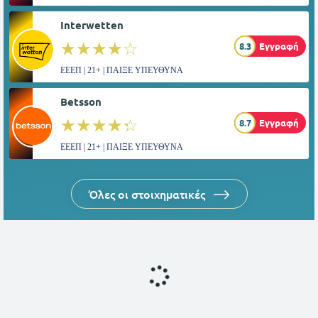
Interwetten
☆☆☆☆☆
★★★★★
8.3
Εγγραφή
ΕΕΕΠ | 21+ | ΠΑΙΞΕ ΥΠΕΥΘΥΝΑ
Betsson
☆☆☆☆☆
★★★★★
8.7
Εγγραφή
ΕΕΕΠ | 21+ | ΠΑΙΞΕ ΥΠΕΥΘΥΝΑ
Όλες οι στοιχηματικές