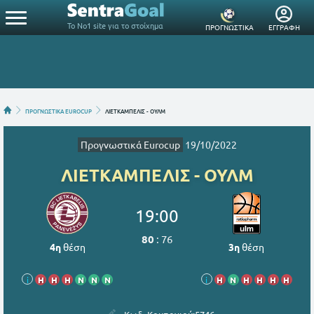
Το Νο1 site για το στοίχημα
ΠΡΟΓΝΩΣΤΙΚΑ
ΕΓΓΡΑΦΗ
ΠΡΟΓΝΩΣΤΙΚΑ EUROCUP
ΛΙΕΤΚΑΜΠΕΛΙΣ - ΟΥΛΜ
Προγνωστικά Eurocup
19/10/2022
ΛΙΕΤΚΑΜΠΕΛΙΣ - ΟΥΛΜ
19:00
80
:
76
4η
θέση
3η
θέση
i
Η
Η
Η
Ν
Ν
Ν
i
Η
Ν
Η
Η
Η
Η