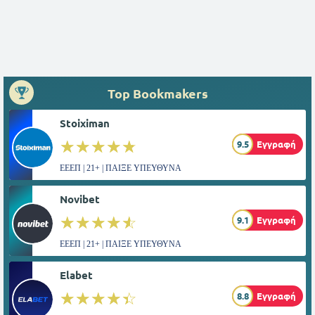
Top Bookmakers
Stoiximan
☆☆☆☆☆
★★★★★
9.5
Εγγραφή
ΕΕΕΠ | 21+ | ΠΑΙΞΕ ΥΠΕΥΘΥΝΑ
Novibet
☆☆☆☆☆
★★★★★
9.1
Εγγραφή
ΕΕΕΠ | 21+ | ΠΑΙΞΕ ΥΠΕΥΘΥΝΑ
Elabet
☆☆☆☆☆
★★★★★
8.8
Εγγραφή