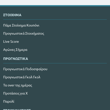
ΣΤΟΙΧΗΜΑ
Πάμε Στοίχημα Κουπόνι
Προγνωστικά Στοιχήματος
Live Score
Αγώνες Σήμερα
ΠΡΟΓΝΩΣΤΙΚΑ
Προγνωστικά Ποδοσφαίρου
Προγνωστικά Γκολ Γκολ
Τα over της ημέρας
Προτάσεις για Χ
Παρολί