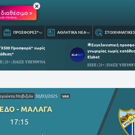
 διαθέσιμο »
 ΠΑΙΞΕ ΥΠΕΥΘΥΝΑ
ΠΡΟΣΦΟΡΕΣ*
ΑΘΛΗΤΙΚΑ ΝΕΑ
ΣΤΟΙΧΗΜΑΤΙΚΕ
🌟Συγκλονιστική προσφ
X500 Προσφορά* χωρίς
γνωριμίας χωρίς κατάθε
τάθεση*
Elabet
Π | 21+ | ΠΑΙΞΕ ΥΠΕΥΘΥΝΑ
ΕΕΕΠ | 21+ | ΠΑΙΞΕ ΥΠΕΥΘ
γούντα Ντιβιζιόν
30/03/2025
VAR
ΕΔΟ - ΜΑΛΑΓΑ
17:15