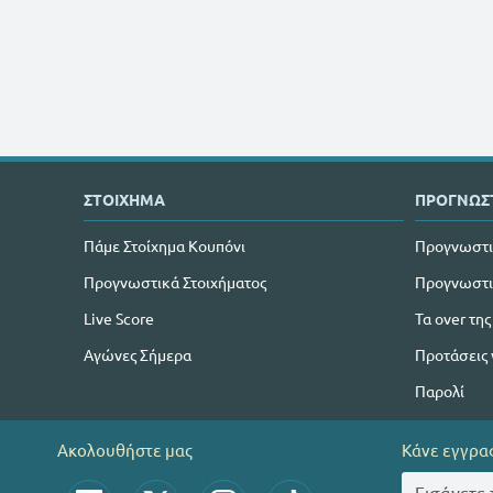
ΣΤΟΙΧΗΜΑ
ΠΡΟΓΝΩΣ
Πάμε Στοίχημα Κουπόνι
Προγνωστι
Προγνωστικά Στοιχήματος
Προγνωστι
Live Score
Τα over της
Αγώνες Σήμερα
Προτάσεις 
Παρολί
Ακολουθήστε μας
Κάνε εγγρα