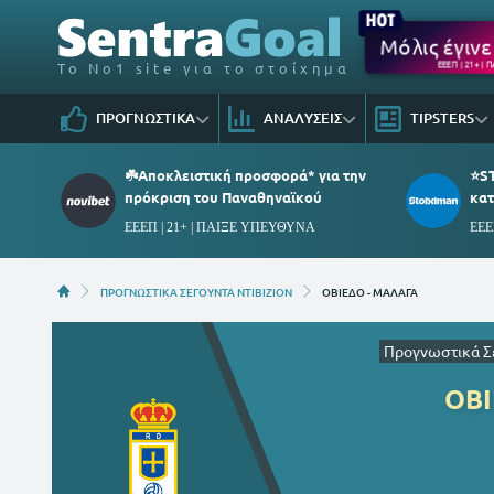
Μόλις έγινε
ΕΕΕΠ | 21+ |
Το Νο1 site για το στοίχημα
ΠΡΟΓΝΩΣΤΙΚΑ
ΑΝΑΛΥΣΕΙΣ
TIPSTERS
☘️Αποκλειστική προσφορά* για την
⭐ST
πρόκριση του Παναθηναϊκού
κα
ΕΕΕΠ | 21+ | ΠΑΙΞΕ ΥΠΕΥΘΥΝΑ
ΕΕΕ
ΠΡΟΓΝΩΣΤΙΚΑ ΣΕΓΟΥΝΤΑ ΝΤΙΒΙΖΙΟΝ
ΟΒΙΕΔΟ - ΜΑΛΑΓΑ
Προγνωστικά Σε
ΟΒΙ