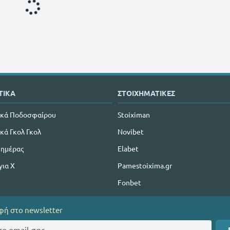
ΤΙΚΑ
ΣΤΟΙΧΗΜΑΤΙΚΕΣ
κά Ποδοσφαίρου
Stoiximan
κά Γκολ Γκολ
Novibet
 ημέρας
Elabet
για Χ
Pamestoixima.gr
Fonbet
φή στο newsletter