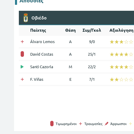
Απουσίες
Οβιέδο
Παίχτης
Θέση
Συμ/Γκολ
Αξιολόγηση
☆☆☆☆☆
★★★★★
Álvaro Lemos
Α
9/0
☆☆☆☆☆
★★★★★
David Costas
Α
25/1
☆☆☆☆☆
★★★★★
Santi Cazorla
Μ
22/2
☆☆☆☆☆
★★★★★
F. Viñas
Ε
7/1
Tιμωρημένοι
Τραυματίες
Άρρωστοι