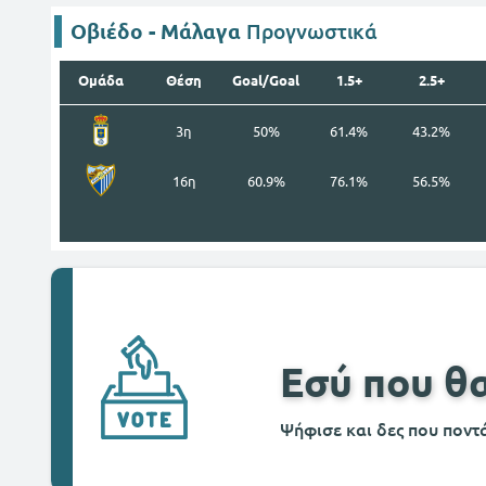
Οβιέδο - Μάλαγα
Προγνωστικά
Ομάδα
Θέση
Goal/Goal
1.5+
2.5+
3η
50%
61.4%
43.2%
16η
60.9%
76.1%
56.5%
Εσύ που θα
Ψήφισε και δες που ποντ