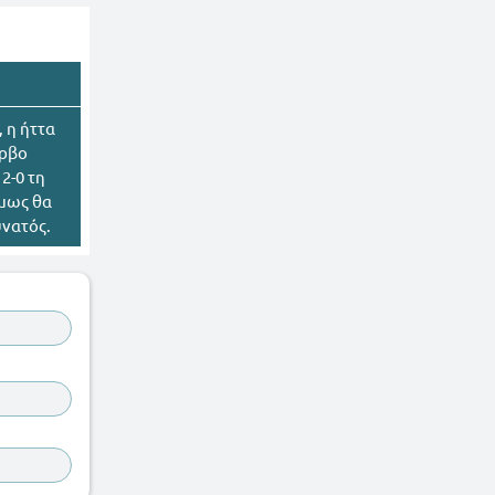
, η ήττα
έρβο
2-0 τη
όμως θα
υνατός.