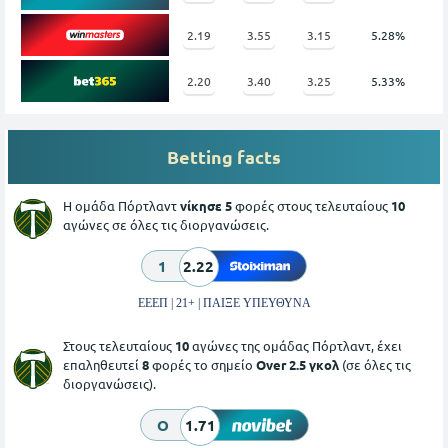
2.19
3.55
3.15
5.28%
2.20
3.40
3.25
5.33%
Betting facts
Η ομάδα Πόρτλαντ
νίκησε 5
φορές στους τελευταίους
10
αγώνες σε όλες τις διοργανώσεις.
1
2.22
ΕΕΕΠ | 21+ | ΠΑΙΞΕ ΥΠΕΥΘΥΝΑ
Στους τελευταίους
10
αγώνες της ομάδας Πόρτλαντ, έχει
επαληθευτεί
8
φορές το σημείο
Over 2.5 γκολ
(σε όλες τις
διοργανώσεις).
O
1.71