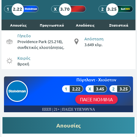
2.22
3.70
3.25
1
X
2
Απουσίες
Προγνωστικό
Αποδόσεις
Στατιστικά
Γήπεδο
Απόσταση
Providence Park (25.218),
3.649 χλμ.
συνθετικός χλοοτάπητας.
Καιρός
Βροχή
Πόρτλαντ - Χιούστον
1
2.22
X
3.45
2
3.25
ΠΑΙΞΕ ΝΟΜΙΜΑ
ΕΕΕΠ | 21+ | ΠΑΙΞΕ ΥΠΕΥΘΥΝΑ
Απουσίες