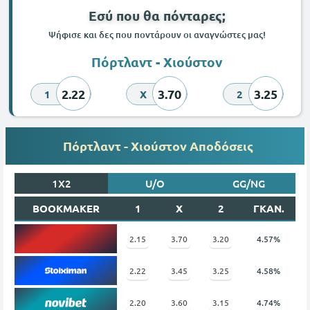
Εσύ που θα πόνταρες;
Ψήφισε και δες που ποντάρουν οι αναγνώστες μας!
Πόρτλαντ - Χιούστον
2.22
3.70
3.25
1
X
2
Πόρτλαντ - Χιούστον Αποδόσεις
1X2
U/O
GG/NG
BOOKMAKER
1
X
2
ΓΚΑΝ.
2.15
3.70
3.20
4.57%
2.22
3.45
3.25
4.58%
2.20
3.60
3.15
4.74%