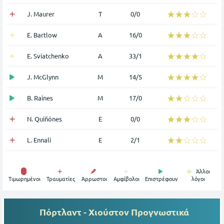
☆☆☆☆☆
★★★★★
J. Maurer
Τ
0/0
☆☆☆☆☆
★★★★★
E. Bartlow
Α
16/0
☆☆☆☆☆
★★★★★
E. Sviatchenko
Α
33/1
☆☆☆☆☆
★★★★★
J. McGlynn
Μ
14/5
☆☆☆☆☆
★★★★★
B. Raines
Μ
17/0
☆☆☆☆☆
★★★★★
N. Quiñónes
Ε
0/0
☆☆☆☆☆
★★★★★
L. Ennali
Ε
2/1
Άλλοι
Tιμωρημένοι
Τραυματίες
Άρρωστοι
Αμφίβολοι
Επιστρέφουν
λόγοι
Πόρτλαντ - Χιούστον
Προγνωστικά