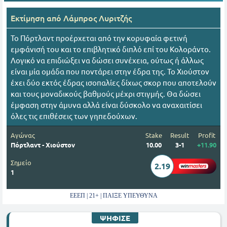
Εκτίμηση από
Λάμπρος Λυριτζής
Το Πόρτλαντ προέρχεται από την κορυφαία φετινή
εμφάνισή του και το επιβλητικό διπλό επί του Κολοράντο.
Λογικό να επιδιώξει να δώσει συνέχεια, ούτως ή άλλως
είναι μία ομάδα που ποντάρει στην έδρα της. Το Χιούστον
έχει δύο εκτός έδρας ισοπαλίες δίχως σκορ που αποτελούν
και τους μοναδικούς βαθμούς μέχρι στιγμής. Θα δώσει
έμφαση στην άμυνα αλλά είναι δύσκολο να αναχαιτίσει
όλες τις επιθέσεις των γηπεδούχων.
Αγώνας
Stake
Result
Profit
Πόρτλαντ - Χιούστον
10.00
3-1
+11.90
Σημείο
2.19
1
ΕΕΕΠ | 21+ | ΠΑΙΞΕ ΥΠΕΥΘΥΝΑ
ΨΗΦΙΣΕ