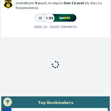
επαληθευτεί
9
φορές το σημείο
Over 2.5 γκολ
(σε όλες τις
διοργανώσεις).
O
1.95
ΕΕΕΠ | 21+ | ΠΑΙΞΕ ΥΠΕΥΘΥΝΑ
Top Bookmakers