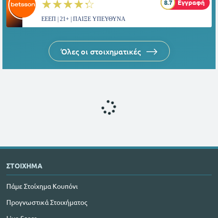
☆☆☆☆☆
★★★★★
8.7
Εγγραφή
ΕΕΕΠ | 21+ | ΠΑΙΞΕ ΥΠΕΥΘΥΝΑ
Όλες οι στοιχηματικές
ΣΤΟΙΧΗΜΑ
Πάμε Στοίχημα Κουπόνι
Προγνωστικά Στοιχήματος