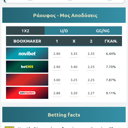
Ράουφος - Μος Αποδόσεις
1X2
U/O
GG/NG
BOOKMAKER
1
X
2
ΓΚΑΝ.
2.90
3.35
2.35
6.44%
2.90
3.40
2.25
7.70%
3.00
3.25
2.25
7.87%
2.88
3.20
2.27
9.11%
Betting facts