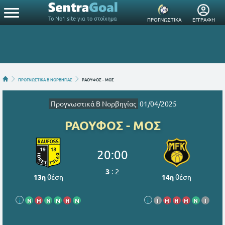
Το Νο1 site για το στοίχημα
ΠΡΟΓΝΩΣΤΙΚΑ
ΕΓΓΡΑΦΗ
ΠΡΟΓΝΩΣΤΙΚΑ Β ΝΟΡΒΗΓΙΑΣ
ΡΑΟΥΦΟΣ - ΜΟΣ
Προγνωστικά Β Νορβηγίας
01/04/2025
ΡΑΟΥΦΟΣ - ΜΟΣ
20:00
3
:
2
13η
θέση
14η
θέση
i
Ν
Η
Ν
Ν
Η
Ν
i
Ι
Η
Η
Η
Ν
Ι