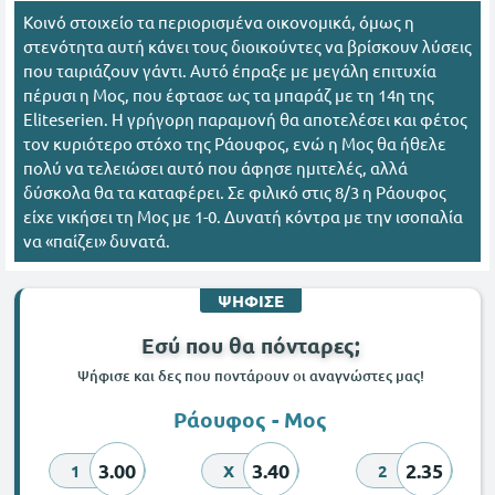
Κοινό στοιχείο τα περιορισμένα οικονομικά, όμως η
στενότητα αυτή κάνει τους διοικούντες να βρίσκουν λύσεις
που ταιριάζουν γάντι. Αυτό έπραξε με μεγάλη επιτυχία
πέρυσι η Μος, που έφτασε ως τα μπαράζ με τη 14η της
Eliteserien. Η γρήγορη παραμονή θα αποτελέσει και φέτος
τον κυριότερο στόχο της Ράουφος, ενώ η Μος θα ήθελε
πολύ να τελειώσει αυτό που άφησε ημιτελές, αλλά
δύσκολα θα τα καταφέρει. Σε φιλικό στις 8/3 η Ράουφος
είχε νικήσει τη Μος με 1-0. Δυνατή κόντρα με την ισοπαλία
να «παίζει» δυνατά.
ΨΗΦΙΣΕ
Εσύ που θα πόνταρες;
Ψήφισε και δες που ποντάρουν οι αναγνώστες μας!
Ράουφος - Μος
3.00
3.40
2.35
1
X
2