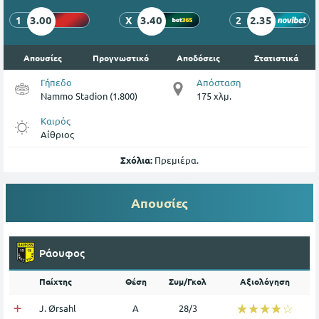
3.00
3.40
2.35
1
X
2
Απουσίες
Προγνωστικό
Αποδόσεις
Στατιστικά
Γήπεδο
Απόσταση
Nammo Stadion (1.800)
175 χλμ.
Καιρός
Αίθριος
Σχόλια:
Πρεμιέρα.
Απουσίες
Ράουφος
Παίχτης
Θέση
Συμ/Γκολ
Αξιολόγηση
☆☆☆☆☆
★★★★★
J. Ørsahl
Α
28/3