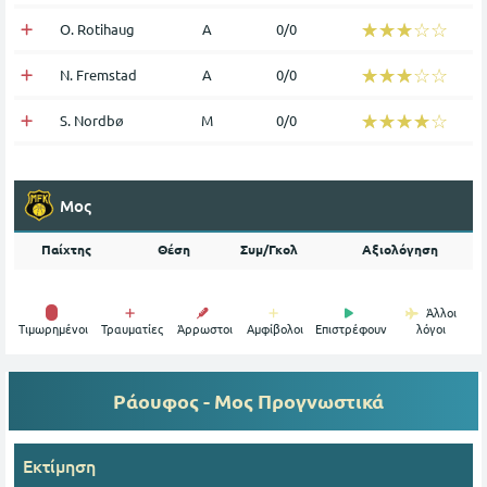
☆☆☆☆☆
★★★★★
O. Rotihaug
Α
0/0
☆☆☆☆☆
★★★★★
N. Fremstad
Α
0/0
☆☆☆☆☆
★★★★★
S. Nordbø
Μ
0/0
Μος
Παίχτης
Θέση
Συμ/Γκολ
Αξιολόγηση
Άλλοι
Tιμωρημένοι
Τραυματίες
Άρρωστοι
Αμφίβολοι
Επιστρέφουν
λόγοι
Ράουφος - Μος
Προγνωστικά
Εκτίμηση