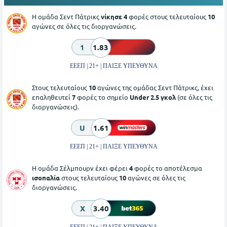
Η ομάδα Σεντ Πάτρικς
νίκησε 4
φορές στους τελευταίους
10
αγώνες σε όλες τις διοργανώσεις.
1
1.83
ΕΕΕΠ | 21+ | ΠΑΙΞΕ ΥΠΕΥΘΥΝΑ
Στους τελευταίους
10
αγώνες της ομάδας Σεντ Πάτρικς, έχει
επαληθευτεί
7
φορές το σημείο
Under 2.5 γκολ
(σε όλες τις
διοργανώσεις).
U
1.61
ΕΕΕΠ | 21+ | ΠΑΙΞΕ ΥΠΕΥΘΥΝΑ
Η ομάδα Σέλμπουρν έχει φέρει
4
φορές το αποτέλεσμα
ισοπαλία
στους τελευταίους
10
αγώνες σε όλες τις
διοργανώσεις.
X
3.40