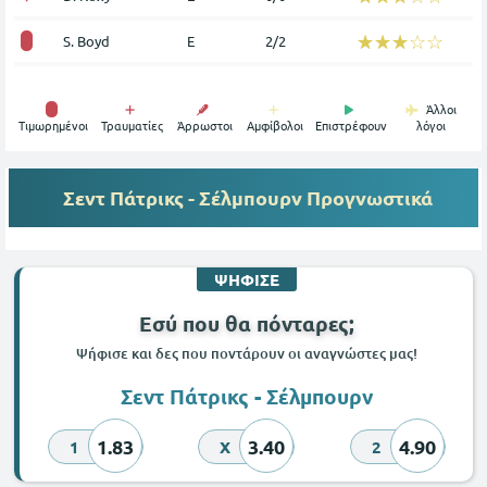
☆☆☆☆☆
★★★★★
S. Boyd
Ε
2/2
Άλλοι
Tιμωρημένοι
Τραυματίες
Άρρωστοι
Αμφίβολοι
Επιστρέφουν
λόγοι
Σεντ Πάτρικς - Σέλμπουρν
Προγνωστικά
ΨΗΦΙΣΕ
Εσύ που θα πόνταρες;
Ψήφισε και δες που ποντάρουν οι αναγνώστες μας!
Σεντ Πάτρικς - Σέλμπουρν
1.83
3.40
4.90
1
X
2