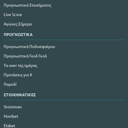
Προγνωστικά Στοιχήματος
Live Score
Αγώνες Σήμερα
ΠΡΟΓΝΩΣΤΙΚΑ
Προγνωστικά Ποδοσφαίρου
Προγνωστικά Γκολ Γκολ
Τα over της ημέρας
Προτάσεις για Χ
Παρολί
ΣΤΟΙΧΗΜΑΤΙΚΕΣ
Stoiximan
Novibet
Elabet