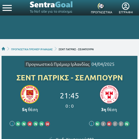
Το Νο1 site για το στοίχημα
ΠΡΟΓΝΩΣΤΙΚΑ
ΕΓΓΡΑΦΗ
ΠΡΟΓΝΩΣΤΙΚΑ ΠΡΕΜΙΕΡ ΙΡΛΑΝΔΙΑΣ
ΣΕΝΤ ΠΑΤΡΙΚΣ - ΣΕΛΜΠΟΥΡΝ
Προγνωστικά Πρέμιερ Ιρλανδίας
04/04/2025
ΣΕΝΤ ΠΑΤΡΙΚΣ - ΣΕΛΜΠΟΥΡΝ
21:45
0
:
0
5η
θέση
3η
θέση
i
Ν
Ν
Η
Ν
Ν
Η
i
Ν
Ι
Η
Ι
Ι
Ν