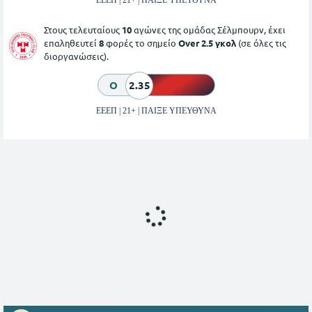
ΕΕΕΠ | 21+ | ΠΑΙΞΕ ΥΠΕΥΘΥΝΑ
Στους τελευταίους
10
αγώνες της ομάδας Σέλμπουρν, έχει
επαληθευτεί
8
φορές το σημείο
Over 2.5 γκολ
(σε όλες τις
διοργανώσεις).
O
2.35
ΕΕΕΠ | 21+ | ΠΑΙΞΕ ΥΠΕΥΘΥΝΑ