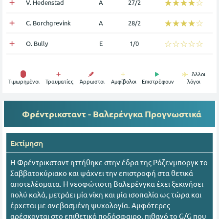
☆☆☆☆☆
★★★★★
V. Hedenstad
Α
27/2
☆☆☆☆☆
★★★★★
C. Borchgrevink
Α
28/2
☆☆☆☆☆
★★★★★
O. Bully
Ε
1/0
Άλλοι
Tιμωρημένοι
Τραυματίες
Άρρωστοι
Αμφίβολοι
Επιστρέφουν
λόγοι
Φρέντρικσταντ - Βαλερένγκα
Προγνωστικά
Εκτίμηση
Η Φρέντρικσταντ ηττήθηκε στην έδρα της Ρόζενμποργκ το
Σαββατοκύριακο και ψάχνει την επιστροφή στα θετικά
αποτελέσματα. Η νεοφώτιστη Βαλερένγκα έχει ξεκινήσει
πολύ καλά, μετράει μία νίκη και μία ισοπαλία ως τώρα και
έρχεται με ανεβασμένη ψυχολογία. Αμφότερες
αρέσκονται στο επιθετικό ποδόσφαιρο, πιθανό το G/G που