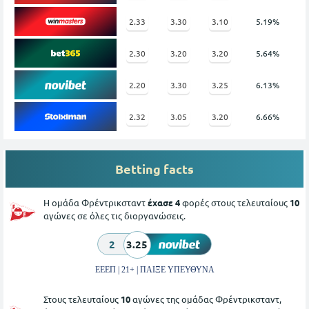
2.33
3.30
3.10
5.19%
2.30
3.20
3.20
5.64%
2.20
3.30
3.25
6.13%
2.32
3.05
3.20
6.66%
Betting facts
Η ομάδα Φρέντρικσταντ
έχασε 4
φορές στους τελευταίους
10
αγώνες σε όλες τις διοργανώσεις.
2
3.25
ΕΕΕΠ | 21+ | ΠΑΙΞΕ ΥΠΕΥΘΥΝΑ
Στους τελευταίους
10
αγώνες της ομάδας Φρέντρικσταντ,