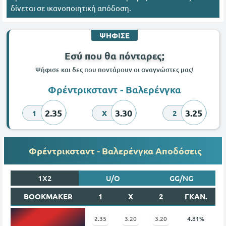
δίνεται σε ικανοποιητική απόδοση.
ΨΗΦΙΣΕ
Εσύ που θα πόνταρες;
Ψήφισε και δες που ποντάρουν οι αναγνώστες μας!
Φρέντρικσταντ - Βαλερένγκα
2.35
3.30
3.25
1
X
2
Φρέντρικσταντ - Βαλερένγκα Αποδόσεις
1X2
U/O
GG/NG
BOOKMAKER
1
X
2
ΓΚΑΝ.
2.35
3.20
3.20
4.81%