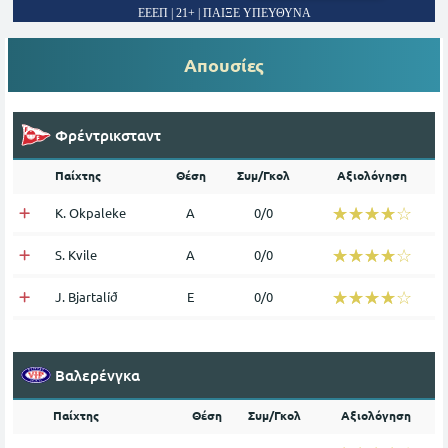
ΕΕΕΠ | 21+ | ΠΑΙΞΕ ΥΠΕΥΘΥΝΑ
Απουσίες
Φρέντρικσταντ
Παίχτης
Θέση
Συμ/Γκολ
Αξιολόγηση
☆☆☆☆☆
★★★★★
K. Okpaleke
Α
0/0
☆☆☆☆☆
★★★★★
S. Kvile
Α
0/0
☆☆☆☆☆
★★★★★
J. Bjartalíð
Ε
0/0
Βαλερένγκα
Παίχτης
Θέση
Συμ/Γκολ
Αξιολόγηση