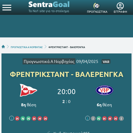
Το Νο1 site για το στοίχημα
ΠΡΟΓΝΩΣΤΙΚΑ
ΕΓΓΡΑΦΗ
ΠΡΟΓΝΩΣΤΙΚΑ Α ΝΟΡΒΗΓΙΑΣ
ΦΡΕΝΤΡΙΚΣΤΑΝΤ - ΒΑΛΕΡΕΝΓΚΑ
Προγνωστικά Α Νορβηγίας
09/04/2025
VAR
ΦΡΕΝΤΡΙΚΣΤΑΝΤ - ΒΑΛΕΡΕΝΓΚΑ
20:00
2
:
0
8η
θέση
6η
θέση
i
Η
Ν
Ν
Η
Η
Η
i
Ι
Ν
Η
Η
Η
Ι