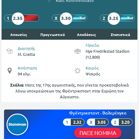
Κωδ. Κουπονιού:
855
2.35
3.30
3.25
1
X
2
Απουσίες
Προγνωστικό
Αποδόσεις
Στατιστικά
Γήπεδο
Διαιτητής
Nye Fredrikstad Stadion
M. Grøtta
(12.800)
Απόσταση
Καιρός
94 χλμ.
Ψυχρός
Σχόλια:
Ματς της 17ης αγωνιστικής, που γίνεται προκαταβολικά
λόγω υποχρεώσεων της Φρέντρικσταντ στην Ευρώπη τον
Αύγουστο.
Φρέντρικσταντ - Βαλερένγκα
1
2.32
X
3.05
2
3.20
ΠΑΙΞΕ ΝΟΜΙΜΑ