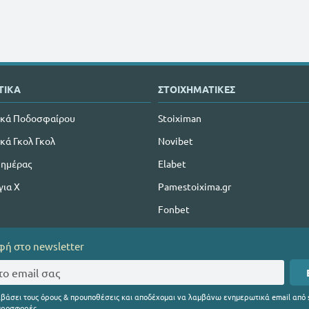
ΤΙΚΑ
ΣΤΟΙΧΗΜΑΤΙΚΕΣ
κά Ποδοσφαίρου
Stoiximan
κά Γκολ Γκολ
Novibet
 ημέρας
Elabet
για Χ
Pamestoixima.gr
Fonbet
φή στο newsletter
αβάσει τους όρους & προυποθέσεις και αποδέχομαι να λαμβάνω ενημερωτικά email από s
προσφορές.