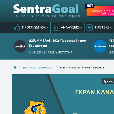
Μπαίνεις, παίρ
ΕΕΕΠ | 21+ |
Το Νο1 site για το στοίχημα
ΠΡΟΓΝΩΣΤΙΚΑ
ΑΝΑΛΥΣΕΙΣ
TIPSTERS
🌊SUMMERAKI2026 Προσφορά* που
⭐ST
δεν χάνεται
κα
ΕΕΕΠ | 21+ | ΠΑΙΞΕ ΥΠΕΥΘΥΝΑ
ΕΕΕ
ΠΡΟΓΝΩΣΤΙΚΑ EUROCUP
ΓΚΡΑΝ ΚΑΝΑΡΙΑ - ΧΑΠΟΕΛ ΤΕΛ ΑΒΙΒ
Προγνω
ΓΚΡΑΝ ΚΑΝΑ