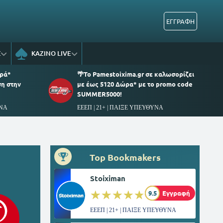
ΕΓΓΡΑΦΗ
Σ
ΚΑΖΙΝΟ LIVE
ορά*
🌴To Pamestoixima.gr σε καλωσορίζει
ση στην
με έως 5120 Δώρα* με το promo code
SUMMER5000!
ΥΝΑ
ΕΕΕΠ | 21+ | ΠΑΙΞΕ ΥΠΕΥΘΥΝΑ
Top Bookmakers
Stoiximan
☆☆☆☆☆
★★★★★
9.5
Εγγραφή
ΕΕΕΠ | 21+ | ΠΑΙΞΕ ΥΠΕΥΘΥΝΑ