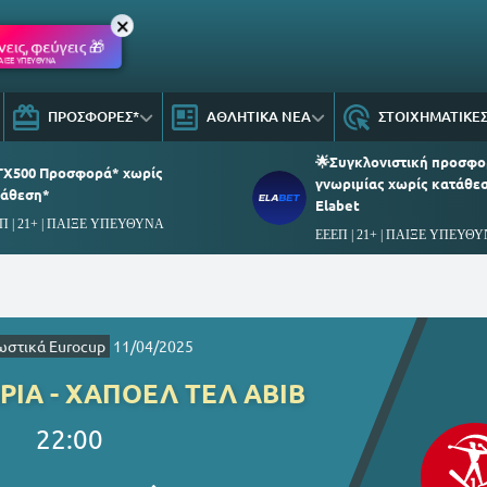
νεις, φεύγεις 🎁
 ΠΑΙΞΕ ΥΠΕΥΘΥΝΑ
ΠΡΟΣΦΟΡΕΣ*
ΑΘΛΗΤΙΚΑ ΝΕΑ
ΣΤΟΙΧΗΜΑΤΙΚΕ
🌟Συγκλονιστική προσφ
X500 Προσφορά* χωρίς
γνωριμίας χωρίς κατάθε
τάθεση*
Elabet
Π | 21+ | ΠΑΙΞΕ ΥΠΕΥΘΥΝΑ
ΕΕΕΠ | 21+ | ΠΑΙΞΕ ΥΠΕΥΘ
στικά Eurocup
11/04/2025
ΡΙΑ - ΧΑΠΟΕΛ ΤΕΛ ΑΒΙΒ
22:00