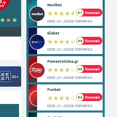
Novibet
☆☆☆☆☆
★★★★★
9.1
Εγγραφή
Ν
Η
Ν
ΕΕΕΠ | 21+ | ΠΑΙΞΕ ΥΠΕΥΘΥΝΑ
Elabet
☆☆☆☆☆
★★★★★
8.8
Εγγραφή
ΕΕΕΠ | 21+ | ΠΑΙΞΕ ΥΠΕΥΘΥΝΑ
Pamestoixima.gr
☆☆☆☆☆
★★★★★
8.6
Εγγραφή
ΕΕΕΠ | 21+ | ΠΑΙΞΕ ΥΠΕΥΘΥΝΑ
Fonbet
☆☆☆☆☆
★★★★★
8.6
Εγγραφή
ΕΕΕΠ | 21+ | ΠΑΙΞΕ ΥΠΕΥΘΥΝΑ