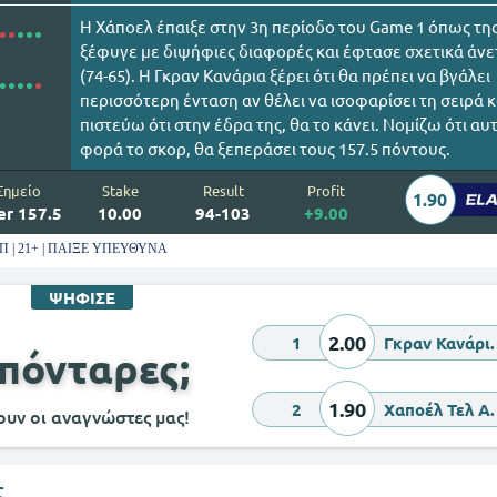
H Χάποελ έπαιξε στην 3η περίοδο του Game 1 όπως της
ξέφυγε με διψήφιες διαφορές και έφτασε σχετικά άνετ
(74-65). Η Γκραν Κανάρια ξέρει ότι θα πρέπει να βγάλει
περισσότερη ένταση αν θέλει να ισοφαρίσει τη σειρά κ
πιστεύω ότι στην έδρα της, θα το κάνει. Νομίζω ότι αυ
φορά το σκορ, θα ξεπεράσει τους 157.5 πόντους.
Σημείο
Stake
Result
Profit
1.90
er 157.5
10.00
94-103
+9.00
Π | 21+ | ΠΑΙΞΕ ΥΠΕΥΘΥΝΑ
ΨΗΦΙΣΕ
2.00
1
Γκραν Κανάρι.
πόνταρες;
1.90
2
Χαποέλ Τελ Α.
ουν οι αναγνώστες μας!
ς