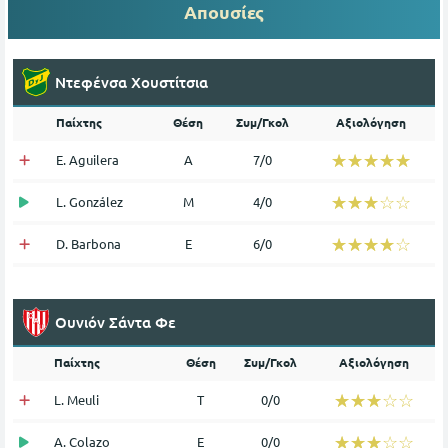
Απουσίες
Ντεφένσα Xουστίτσια
Παίχτης
Θέση
Συμ/Γκολ
Αξιολόγηση
☆☆☆☆☆
★★★★★
E. Aguilera
Α
7/0
☆☆☆☆☆
★★★★★
L. González
Μ
4/0
☆☆☆☆☆
★★★★★
D. Barbona
Ε
6/0
Ουνιόν Σάντα Φε
Παίχτης
Θέση
Συμ/Γκολ
Αξιολόγηση
☆☆☆☆☆
★★★★★
L. Meuli
Τ
0/0
☆☆☆☆☆
★★★★★
A. Colazo
Ε
0/0