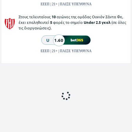
ΕΕΕΠ | 21+ | ΠΑΙΞΕ ΥΠΕΥΘΥΝΑ
Στους τελευταίους
10
αγώνες της ομάδας Ουνιόν Σάντα Φε,
έχει επαληθευτεί
5
φορές το σημείο
Under 2.5 γκολ
(σε όλες
τις διοργανώσεις).
U
1.60
ΕΕΕΠ | 21+ | ΠΑΙΞΕ ΥΠΕΥΘΥΝΑ