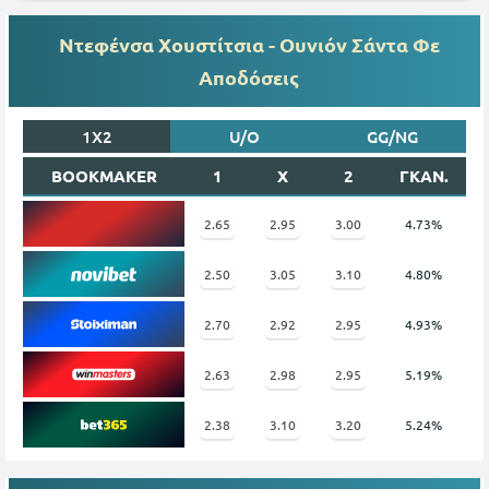
Ντεφένσα Xουστίτσια - Ουνιόν Σάντα Φε
Αποδόσεις
1X2
U/O
GG/NG
BOOKMAKER
1
X
2
ΓΚΑΝ.
2.65
2.95
3.00
4.73%
2.50
3.05
3.10
4.80%
2.70
2.92
2.95
4.93%
2.63
2.98
2.95
5.19%
2.38
3.10
3.20
5.24%