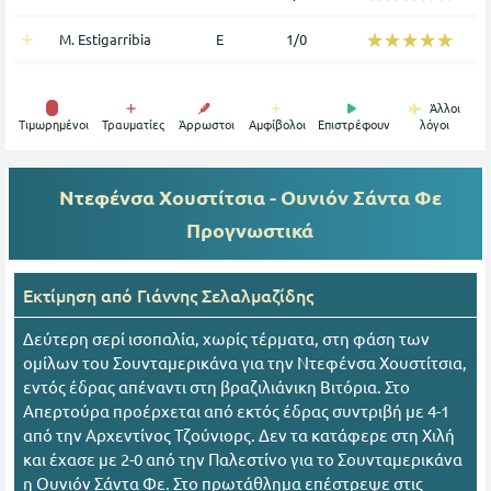
☆☆☆☆☆
★★★★★
M. Estigarribia
Ε
1/0
Άλλοι
Tιμωρημένοι
Τραυματίες
Άρρωστοι
Αμφίβολοι
Επιστρέφουν
λόγοι
Ντεφένσα Xουστίτσια - Ουνιόν Σάντα Φε
Προγνωστικά
Εκτίμηση από
Γιάννης Σελαλμαζίδης
Δεύτερη σερί ισοπαλία, χωρίς τέρματα, στη φάση των
ομίλων του Σουνταμερικάνα για την Ντεφένσα Χουστίτσια,
εντός έδρας απέναντι στη βραζιλιάνικη Βιτόρια. Στο
Απερτούρα προέρχεται από εκτός έδρας συντριβή με 4-1
από την Αρχεντίνος Τζούνιορς. Δεν τα κατάφερε στη Χιλή
και έχασε με 2-0 από την Παλεστίνο για το Σουνταμερικάνα
η Ουνιόν Σάντα Φε. Στο πρωτάθλημα επέστρεψε στις