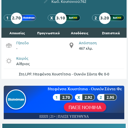
Κωδ. Κουπονιού:
762
2.70
3.10
3.20
1
X
2
Απουσίες
Προγνωστικό
Αποδόσεις
Στατιστικά
Γήπεδο
Απόσταση
-
467 χλμ.
Καιρός
Αίθριος
Στη LPF: Ντεφένσα Χουστίτσια - Ουνιόν Σάντα Φε 0-0
Ντεφένσα Xουστίτσια - Ουνιόν Σάντα Φε
1
2.70
X
2.92
2
2.95
ΠΑΙΞΕ ΝΟΜΙΜΑ
ΕΕΕΠ | 21+ | ΠΑΙΞΕ ΥΠΕΥΘΥΝΑ