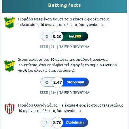
Betting facts
Η ομάδα Ντεφένσα Xουστίτσια
έχασε 6
φορές στους
τελευταίους
10
αγώνες σε όλες τις διοργανώσεις.
2
3.20
ΕΕΕΠ | 21+ | ΠΑΙΞΕ ΥΠΕΥΘΥΝΑ
Στους τελευταίους
10
αγώνες της ομάδας Ντεφένσα
Xουστίτσια, έχει επαληθευτεί
7
φορές το σημείο
Over 2.5
γκολ
(σε όλες τις διοργανώσεις).
O
2.47
ΕΕΕΠ | 21+ | ΠΑΙΞΕ ΥΠΕΥΘΥΝΑ
Η ομάδα Ουνιόν Σάντα Φε
έχασε 4
φορές στους τελευταίους
10
αγώνες σε όλες τις διοργανώσεις.
1
2.70