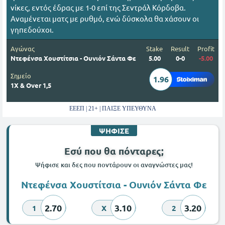
νίκες, εντός έδρας με 1-0 επί της Σεντράλ Κόρδοβα.
Αναμένεται ματς με ρυθμό, ενώ δύσκολα θα χάσουν οι
γηπεδούχοι.
Αγώνας
Stake
Result
Profit
Ντεφένσα Xουστίτσια - Ουνιόν Σάντα Φε
5.00
0-0
-5.00
Σημείο
1.96
1Χ & Over 1,5
ΕΕΕΠ | 21+ | ΠΑΙΞΕ ΥΠΕΥΘΥΝΑ
ΨΗΦΙΣΕ
Εσύ που θα πόνταρες;
Ψήφισε και δες που ποντάρουν οι αναγνώστες μας!
Ντεφένσα Xουστίτσια - Ουνιόν Σάντα Φε
2.70
3.10
3.20
1
X
2