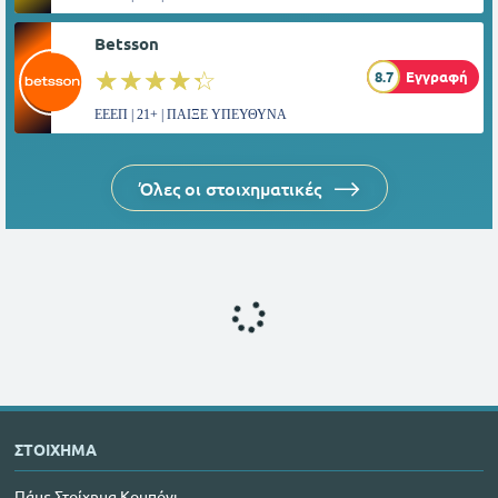
Betsson
☆☆☆☆☆
★★★★★
8.7
Εγγραφή
ΕΕΕΠ | 21+ | ΠΑΙΞΕ ΥΠΕΥΘΥΝΑ
Όλες οι στοιχηματικές
ΣΤΟΙΧΗΜΑ
Πάμε Στοίχημα Κουπόνι