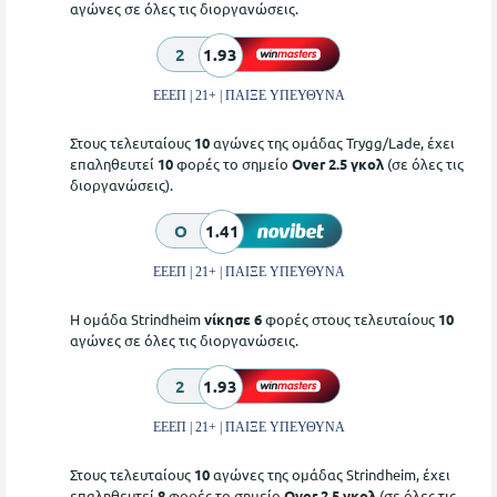
αγώνες σε όλες τις διοργανώσεις.
2
1.93
ΕΕΕΠ | 21+ | ΠΑΙΞΕ ΥΠΕΥΘΥΝΑ
Στους τελευταίους
10
αγώνες της ομάδας Trygg/Lade, έχει
επαληθευτεί
10
φορές το σημείο
Over 2.5 γκολ
(σε όλες τις
διοργανώσεις).
O
1.41
ΕΕΕΠ | 21+ | ΠΑΙΞΕ ΥΠΕΥΘΥΝΑ
Η ομάδα Strindheim
νίκησε 6
φορές στους τελευταίους
10
αγώνες σε όλες τις διοργανώσεις.
2
1.93
ΕΕΕΠ | 21+ | ΠΑΙΞΕ ΥΠΕΥΘΥΝΑ
Στους τελευταίους
10
αγώνες της ομάδας Strindheim, έχει
επαληθευτεί
8
φορές το σημείο
Over 2.5 γκολ
(σε όλες τις