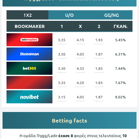
1X2
U/O
GG/NG
BOOKMAKER
1
X
2
ΓΚΑΝ.
3.35
4.15
1.93
5.45%
3.50
4.05
1.87
6.31%
3.30
4.33
1.83
7.44%
3.35
4.20
1.83
7.67%
3.15
4.05
1.87
9.02%
Betting facts
Η ομάδα Trygg/Lade
έχασε 8
φορές στους τελευταίους
10