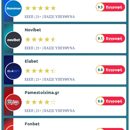
☆☆☆☆☆
★★★★★
9.5
Εγγραφή
ΕΕΕΠ | 21+ | ΠΑΙΞΕ ΥΠΕΥΘΥΝΑ
Novibet
☆☆☆☆☆
★★★★★
9.1
Εγγραφή
ΕΕΕΠ | 21+ | ΠΑΙΞΕ ΥΠΕΥΘΥΝΑ
Elabet
☆☆☆☆☆
★★★★★
8.8
Εγγραφή
ΕΕΕΠ | 21+ | ΠΑΙΞΕ ΥΠΕΥΘΥΝΑ
Pamestoixima.gr
☆☆☆☆☆
★★★★★
8.6
Εγγραφή
ΕΕΕΠ | 21+ | ΠΑΙΞΕ ΥΠΕΥΘΥΝΑ
Fonbet