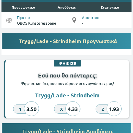
Προγνωστικό
Αποδόσεις
Στατιστικά
Γήπεδο
Απόσταση
OBOS Kunstgressbane
-
Trygg/Lade - Strindheim
Προγνωστικά
ΨΗΦΙΣΕ
Εσύ που θα πόνταρες;
Ψήφισε και δες που ποντάρουν οι αναγνώστες μας!
Trygg/Lade - Strindheim
3.50
4.33
1.93
1
X
2
Trygg/Lade - Strindheim Αποδόσεις