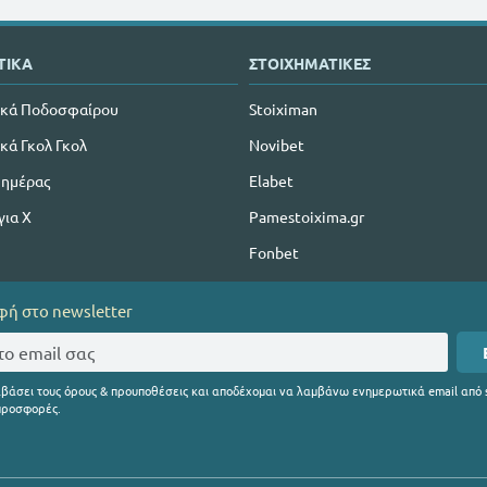
ΤΙΚΑ
ΣΤΟΙΧΗΜΑΤΙΚΕΣ
κά Ποδοσφαίρου
Stoiximan
κά Γκολ Γκολ
Novibet
 ημέρας
Elabet
για Χ
Pamestoixima.gr
Fonbet
φή στο newsletter
αβάσει τους όρους & προυποθέσεις και αποδέχομαι να λαμβάνω ενημερωτικά email από s
προσφορές.