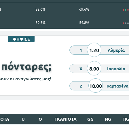
%
82.6%
69.6%
%
59.5%
54.8%
ΨΗΦΙΣΕ
1.20
1
Αλμερία
 πόνταρες;
8.00
X
Ισοπαλία
ρουν οι αναγνώστες μας!
18.00
2
Καρταχένα
ΙΟΤΑ
U
O
ΓΚΑΝΙΟΤΑ
GG
NG
ΓΚ