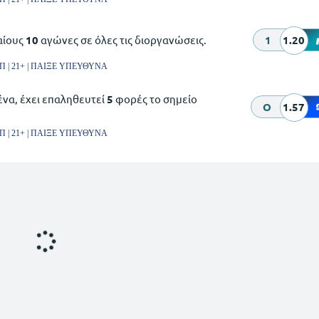
αίους
10
αγώνες σε όλες τις διοργανώσεις.
1
1.20
Π | 21+ | ΠΑΙΞΕ ΥΠΕΥΘΥΝΑ
να, έχει επαληθευτεί
5
φορές το σημείο
O
1.57
Π | 21+ | ΠΑΙΞΕ ΥΠΕΥΘΥΝΑ