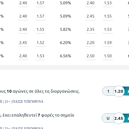
3%
2.40
1.57
5.09%
2.40
1.53
7%
2.40
1.57
5.09%
2.45
1.55
3%
2.40
1.55
5.82%
2.35
1.53
6%
2.45
1.52
6.20%
2.20
1.59
6%
2.40
1.53
6.56%
2.50
1.50
ους
10
αγώνες σε όλες τις διοργανώσεις.
1
1.20
Π | 21+ | ΠΑΙΞΕ ΥΠΕΥΘΥΝΑ
, έχει επαληθευτεί
7
φορές το σημείο
U
2.45
Π | 21+ | ΠΑΙΞΕ ΥΠΕΥΘΥΝΑ