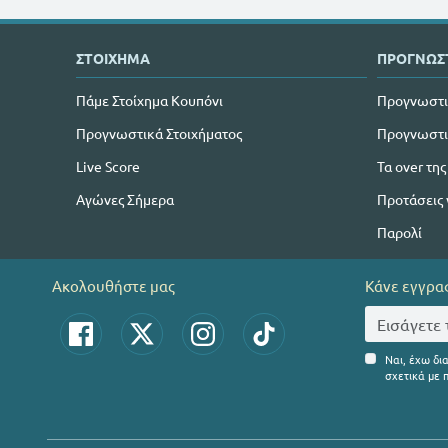
ΣΤΟΙΧΗΜΑ
ΠΡΟΓΝΩΣ
Πάμε Στοίχημα Κουπόνι
Προγνωστι
Προγνωστικά Στοιχήματος
Προγνωστι
Live Score
Τα over της
Αγώνες Σήμερα
Προτάσεις 
Παρολί
Ακολουθήστε μας
Κάνε εγγρα
Ναι, έχω δι
σχετικά με 