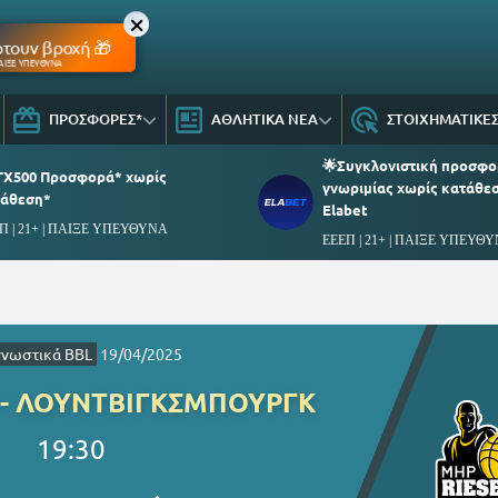
τουν βροχή 🎁
 ΠΑΙΞΕ ΥΠΕΥΘΥΝΑ
ΠΡΟΣΦΟΡΕΣ*
ΑΘΛΗΤΙΚΑ ΝΕΑ
ΣΤΟΙΧΗΜΑΤΙΚΕ
🌟Συγκλονιστική προσφ
X500 Προσφορά* χωρίς
γνωριμίας χωρίς κατάθε
τάθεση*
Elabet
Π | 21+ | ΠΑΙΞΕ ΥΠΕΥΘΥΝΑ
ΕΕΕΠ | 21+ | ΠΑΙΞΕ ΥΠΕΥΘ
νωστικά BBL
19/04/2025
 - ΛΟΥΝΤΒΙΓΚΣΜΠΟΥΡΓΚ
19:30