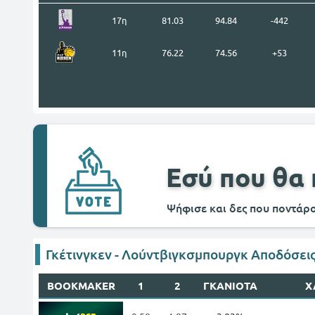
17η
81.03
94.84
-442
11η
76.22
74.56
+53
Εσύ που θα 
Ψήφισε και δες που ποντάρο
Γκέτινγκεν - Λούντβιγκσμπουργκ Αποδόσει
BOOKMAKER
1
2
ΓΚΑΝΙΟΤΑ
Χ