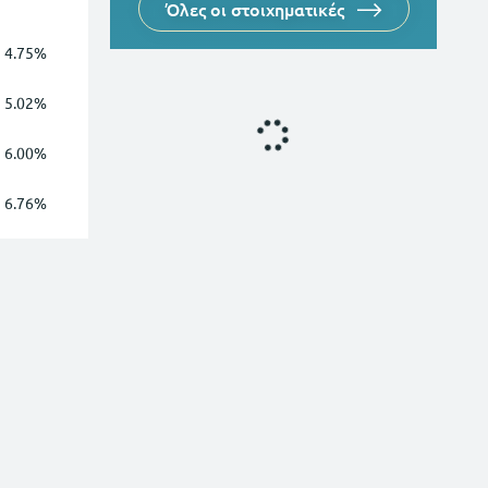
Όλες οι στοιχηματικές
4.75%
5.02%
6.00%
6.76%