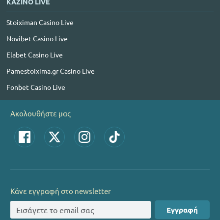
ΚΑΖΙΝΟ LIVE
Stoiximan Casino Live
Novibet Casino Live
Elabet Casino Live
Pamestoixima.gr Casino Live
Fonbet Casino Live
Ακολουθήστε μας
Κάνε εγγραφή στο newsletter
Εγγραφή