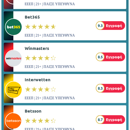
ΕΕΕΠ | 21+ | ΠΑΙΞΕ ΥΠΕΥΘΥΝΑ
Bet365
☆☆☆☆☆
★★★★★
9.3
Εγγραφή
ΕΕΕΠ | 21+ | ΠΑΙΞΕ ΥΠΕΥΘΥΝΑ
Winmasters
☆☆☆☆☆
★★★★★
8.5
Εγγραφή
ΕΕΕΠ | 21+ | ΠΑΙΞΕ ΥΠΕΥΘΥΝΑ
Interwetten
☆☆☆☆☆
★★★★★
8.3
Εγγραφή
ΕΕΕΠ | 21+ | ΠΑΙΞΕ ΥΠΕΥΘΥΝΑ
Betsson
☆☆☆☆☆
★★★★★
8.7
Εγγραφή
ΕΕΕΠ | 21+ | ΠΑΙΞΕ ΥΠΕΥΘΥΝΑ