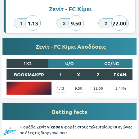
Ζενίτ - FC Κίμκι
1.13
9.50
22.00
1
X
2
Ζενίτ - FC Κίμκι Αποδόσεις
1X2
U/O
GG/NG
BOOKMAKER
1
X
2
ΓΚΑΝ.
1.13
9.50
22.00
3.44%
Betting facts
Η ομάδα Ζενίτ
νίκησε 8
φορές στους τελευταίους
10
αγώνες
σε όλες τις διοργανώσεις.