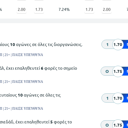
%
2.00
1.73
7.24%
1.73
2.00
αίους
10
αγώνες σε όλες τις διοργανώσεις.
1
1.70
Π | 21+ | ΠΑΙΞΕ ΥΠΕΥΘΥΝΑ
άλ, έχει επαληθευτεί
6
φορές το σημείο
O
1.75
Π | 21+ | ΠΑΙΞΕ ΥΠΕΥΘΥΝΑ
ευταίους
10
αγώνες σε όλες τις
1
1.70
Π | 21+ | ΠΑΙΞΕ ΥΠΕΥΘΥΝΑ
σιεδάδ, έχει επαληθευτεί
5
φορές το
O
1.75