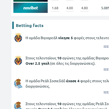
1.68
4.00
4.80
5.08
Betting facts
Η ομάδα Βιγιαρεάλ
νίκησε 5
φορές στους τελευτ
ΕΕΕ
Στους τελευταίους
10
αγώνες της ομάδας Βιγιαρε
Over 2.5 γκολ
(σε όλες τις διοργανώσεις).
ΕΕΕ
Η ομάδα Ρεάλ Σοσιεδάδ
έχασε 4
φορές στους τελ
διοργανώσεις.
ΕΕΕ
Στους τελευταίους
10
αγώνες της ομάδας Ρεάλ Σο
σημείο
(σε όλες τις διοργανώσεις).