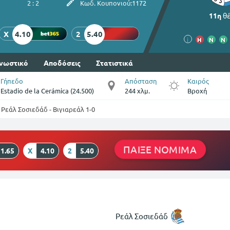
2
:
2
Κωδ. Κουπονιού:
1172
11η
θ
X
4.10
2
5.40
i
Η
Ν
Ν
νωστικό
Αποδόσεις
Στατιστικά
Γήπεδο
Απόσταση
Καιρός
Estadio de la Cerámica (24.500)
244 χλμ.
Βροχή
:
Ρεάλ Σοσιεδάδ - Βιγιαρεάλ 1-0
ΠΑΙΞΕ ΝΟΜΙΜΑ
1.65
X
4.10
2
5.40
Ρεάλ Σοσιεδάδ