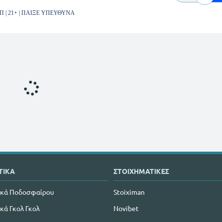
Π | 21+ | ΠΑΙΞΕ ΥΠΕΥΘΥΝΑ
ΤΙΚΑ
ΣΤΟΙΧΗΜΑΤΙΚΕΣ
κά Ποδοσφαίρου
Stoiximan
κά Γκολ Γκολ
Novibet