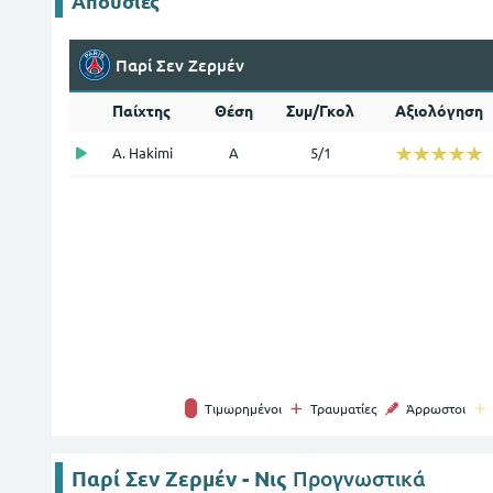
Απουσίες
Παρί Σεν Ζερμέν
Παίχτης
Θέση
Συμ/Γκολ
Αξιολόγηση
☆☆☆☆☆
★★★★★
A. Hakimi
Α
5/1
Tιμωρημένοι
Τραυματίες
Άρρωστοι
Παρί Σεν Ζερμέν - Νις
Προγνωστικά