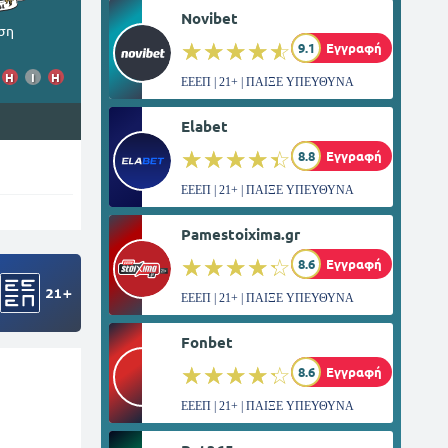
Novibet
ση
☆☆☆☆☆
★★★★★
9.1
Εγγραφή
Η
Ι
Η
ΕΕΕΠ | 21+ | ΠΑΙΞΕ ΥΠΕΥΘΥΝΑ
Elabet
☆☆☆☆☆
★★★★★
8.8
Εγγραφή
ΕΕΕΠ | 21+ | ΠΑΙΞΕ ΥΠΕΥΘΥΝΑ
Pamestoixima.gr
☆☆☆☆☆
★★★★★
8.6
Εγγραφή
ΕΕΕΠ | 21+ | ΠΑΙΞΕ ΥΠΕΥΘΥΝΑ
Fonbet
☆☆☆☆☆
★★★★★
8.6
Εγγραφή
ΕΕΕΠ | 21+ | ΠΑΙΞΕ ΥΠΕΥΘΥΝΑ