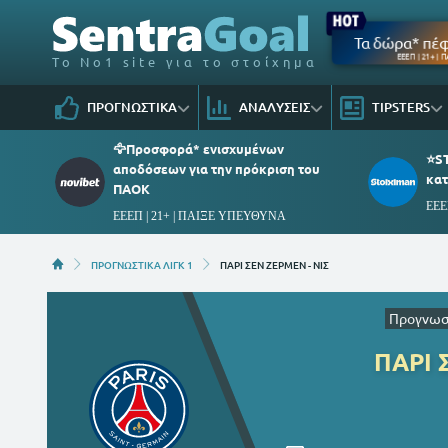
Τα δώρα* πέφ
ΕΕΕΠ | 21+ |
Το Νο1 site για το στοίχημα
ΠΡΟΓΝΩΣΤΙΚΑ
ΑΝΑΛΥΣΕΙΣ
TIPSTERS
🦅Προσφορά* ενισχυμένων
⭐ST
αποδόσεων για την πρόκριση του
κα
ΠΑΟΚ
ΕΕΕ
ΕΕΕΠ | 21+ | ΠΑΙΞΕ ΥΠΕΥΘΥΝΑ
ΠΡΟΓΝΩΣΤΙΚΑ ΛΙΓΚ 1
ΠΑΡΙ ΣΕΝ ΖΕΡΜΕΝ - ΝΙΣ
Προγνωστ
ΠΑΡΙ 