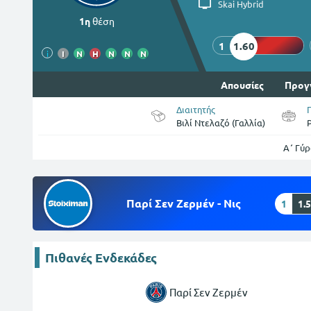
Skai Hybrid
1η
θέση
1
1.60
i
Ι
Ν
Η
Ν
Ν
Ν
Απουσίες
Προγ
Διαιτητής
Βιλί Ντελαζό (Γαλλία)
P
Α΄ Γύρ
Παρί Σεν Ζερμέν - Νις
1
1.
Πιθανές Ενδεκάδες
Παρί Σεν Ζερμέν