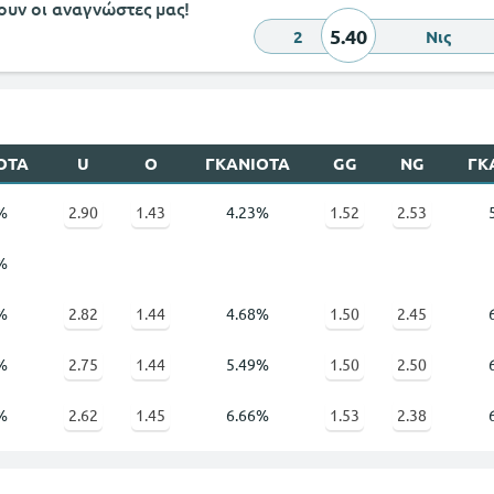
ουν οι αναγνώστες μας!
5.40
2
Νις
ΟΤΑ
U
O
ΓΚΑΝΙΟΤΑ
GG
NG
ΓΚ
%
2.90
1.43
4.23%
1.52
2.53
%
%
2.82
1.44
4.68%
1.50
2.45
%
2.75
1.44
5.49%
1.50
2.50
%
2.62
1.45
6.66%
1.53
2.38