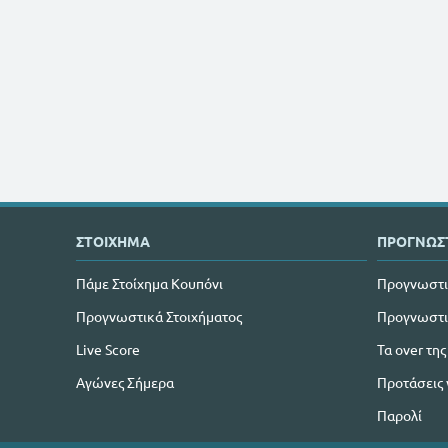
ΣΤΟΙΧΗΜΑ
ΠΡΟΓΝΩΣ
Πάμε Στοίχημα Κουπόνι
Προγνωστι
Προγνωστικά Στοιχήματος
Προγνωστι
Live Score
Τα over της
Αγώνες Σήμερα
Προτάσεις 
Παρολί