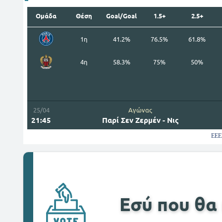
Ομάδα
Θέση
Goal/Goal
1.5+
2.5+
1η
41.2%
76.5%
61.8%
4η
58.3%
75%
50%
25/04
Αγώνας
21:45
Παρί Σεν Ζερμέν - Νις
ΕΕΕ
Εσύ που θα