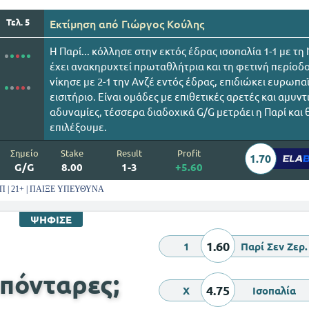
Τελ. 5
Εκτίμηση από
Γιώργος Κούλης
Η Παρί... κόλλησε στην εκτός έδρας ισοπαλία 1-1 με τη
έχει ανακηρυχτεί πρωταθλήτρια και τη φετινή περίοδο
νίκησε με 2-1 την Ανζέ εντός έδρας, επιδιώκει ευρωπα
εισιτήριο. Είναι ομάδες με επιθετικές αρετές και αμυντ
αδυναμίες, τέσσερα διαδοχικά G/G μετράει η Παρί και 
επιλέξουμε.
Σημείο
Stake
Result
Profit
1.70
G/G
8.00
1-3
+5.60
Π | 21+ | ΠΑΙΞΕ ΥΠΕΥΘΥΝΑ
ΨΗΦΙΣΕ
1.60
1
Παρί Σεν Ζερ.
 πόνταρες;
4.75
X
Ισοπαλία