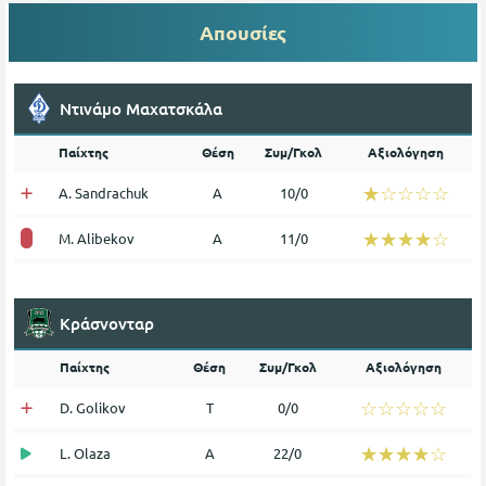
Απουσίες
Ντινάμο Μαχατσκάλα
Παίχτης
Θέση
Συμ/Γκολ
Αξιολόγηση
☆☆☆☆☆
★★★★★
A. Sandrachuk
Α
10/0
☆☆☆☆☆
★★★★★
M. Alibekov
Α
11/0
Κράσνονταρ
Παίχτης
Θέση
Συμ/Γκολ
Αξιολόγηση
☆☆☆☆☆
★★★★★
D. Golikov
Τ
0/0
☆☆☆☆☆
★★★★★
L. Olaza
Α
22/0