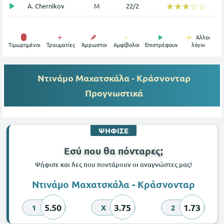
☆☆☆☆☆
★★★★★
A. Chernikov
Μ
22/2
Άλλοι
Tιμωρημένοι
Τραυματίες
Άρρωστοι
Αμφίβολοι
Επιστρέφουν
λόγοι
Ντινάμο Μαχατσκάλα - Κράσνονταρ
Προγνωστικά
ΨΗΦΙΣΕ
Εσύ που θα πόνταρες;
Ψήφισε και δες που ποντάρουν οι αναγνώστες μας!
Ντινάμο Μαχατσκάλα - Κράσνονταρ
5.50
3.75
1.73
1
X
2