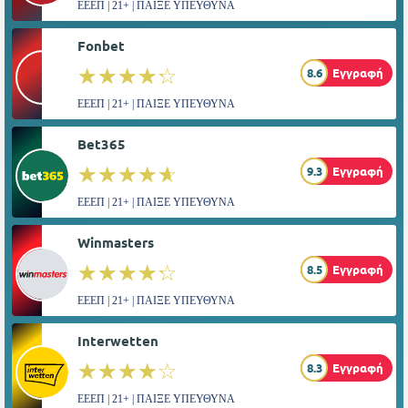
ΕΕΕΠ | 21+ | ΠΑΙΞΕ ΥΠΕΥΘΥΝΑ
Fonbet
☆☆☆☆☆
★★★★★
8.6
Εγγραφή
ΕΕΕΠ | 21+ | ΠΑΙΞΕ ΥΠΕΥΘΥΝΑ
Bet365
☆☆☆☆☆
★★★★★
9.3
Εγγραφή
ΕΕΕΠ | 21+ | ΠΑΙΞΕ ΥΠΕΥΘΥΝΑ
Winmasters
☆☆☆☆☆
★★★★★
8.5
Εγγραφή
ΕΕΕΠ | 21+ | ΠΑΙΞΕ ΥΠΕΥΘΥΝΑ
Interwetten
☆☆☆☆☆
★★★★★
8.3
Εγγραφή
ΕΕΕΠ | 21+ | ΠΑΙΞΕ ΥΠΕΥΘΥΝΑ