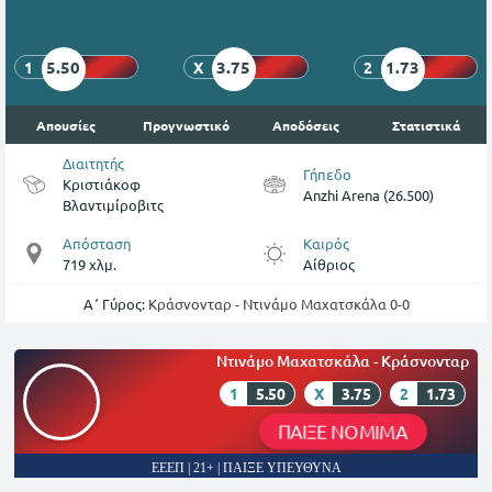
5.50
3.75
1.73
1
X
2
Απουσίες
Προγνωστικό
Αποδόσεις
Στατιστικά
Διαιτητής
Γήπεδο
Κριστιάκοφ
Anzhi Arena (26.500)
Βλαντιμίροβιτς
Απόσταση
Καιρός
719 χλμ.
Αίθριος
Α΄ Γύρος:
Κράσνονταρ - Ντινάμο Μαχατσκάλα 0-0
Ντινάμο Μαχατσκάλα - Κράσνονταρ
1
5.50
X
3.75
2
1.73
ΠΑΙΞΕ ΝΟΜΙΜΑ
ΕΕΕΠ | 21+ | ΠΑΙΞΕ ΥΠΕΥΘΥΝΑ