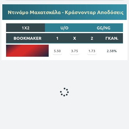
Ντινάμο Μαχατσκάλα - Κράσνονταρ Αποδόσεις
1X2
U/O
GG/NG
BOOKMAKER
1
X
2
ΓΚΑΝ.
5.50
3.75
1.73
2.58%