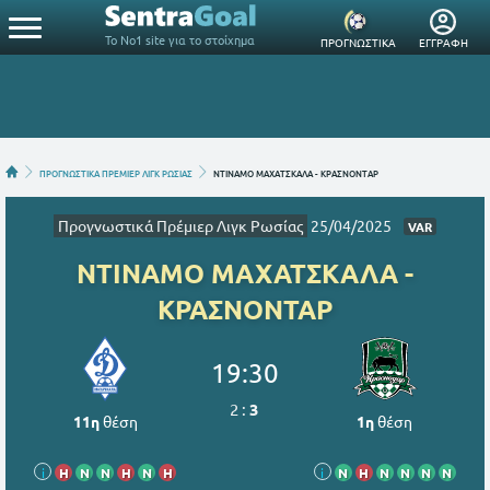
Το Νο1 site για το στοίχημα
ΠΡΟΓΝΩΣΤΙΚΑ
ΕΓΓΡΑΦΗ
ΠΡΟΓΝΩΣΤΙΚΑ ΠΡΕΜΙΕΡ ΛΙΓΚ ΡΩΣΙΑΣ
ΝΤΙΝΑΜΟ ΜΑΧΑΤΣΚΑΛΑ - ΚΡΑΣΝΟΝΤΑΡ
Προγνωστικά Πρέμιερ Λιγκ Ρωσίας
25/04/2025
VAR
ΝΤΙΝΑΜΟ ΜΑΧΑΤΣΚΑΛΑ -
ΚΡΑΣΝΟΝΤΑΡ
19:30
2
:
3
11η
θέση
1η
θέση
i
Η
Ν
Ν
Η
Ν
Η
i
Ν
Η
Ν
Ν
Ν
Ν