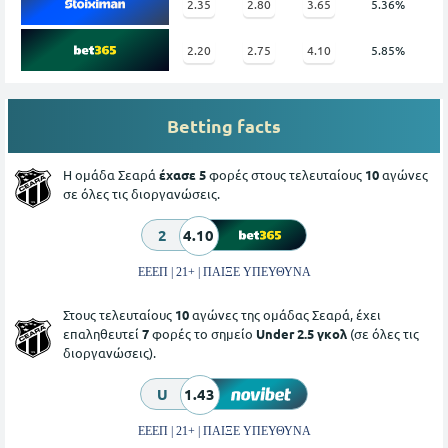
2.35
2.80
3.65
5.36%
2.20
2.75
4.10
5.85%
Betting facts
Η ομάδα Σεαρά
έχασε 5
φορές στους τελευταίους
10
αγώνες
σε όλες τις διοργανώσεις.
2
4.10
ΕΕΕΠ | 21+ | ΠΑΙΞΕ ΥΠΕΥΘΥΝΑ
Στους τελευταίους
10
αγώνες της ομάδας Σεαρά, έχει
επαληθευτεί
7
φορές το σημείο
Under 2.5 γκολ
(σε όλες τις
διοργανώσεις).
U
1.43
ΕΕΕΠ | 21+ | ΠΑΙΞΕ ΥΠΕΥΘΥΝΑ