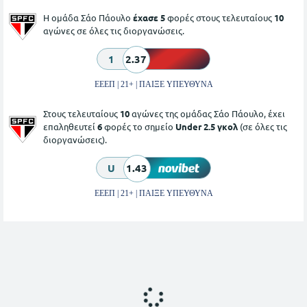
Η ομάδα Σάο Πάουλο
έχασε 5
φορές στους τελευταίους
10
αγώνες σε όλες τις διοργανώσεις.
1
2.37
ΕΕΕΠ | 21+ | ΠΑΙΞΕ ΥΠΕΥΘΥΝΑ
Στους τελευταίους
10
αγώνες της ομάδας Σάο Πάουλο, έχει
επαληθευτεί
6
φορές το σημείο
Under 2.5 γκολ
(σε όλες τις
διοργανώσεις).
U
1.43
ΕΕΕΠ | 21+ | ΠΑΙΞΕ ΥΠΕΥΘΥΝΑ