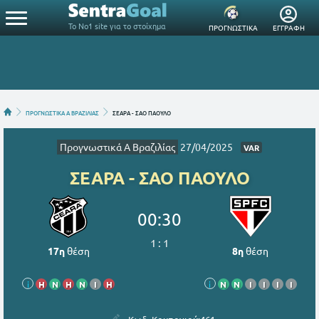
Το Νο1 site για το στοίχημα
ΠΡΟΓΝΩΣΤΙΚΑ
ΕΓΓΡΑΦΗ
ΠΡΟΓΝΩΣΤΙΚΑ Α ΒΡΑΖΙΛΙΑΣ
ΣΕΑΡΑ - ΣΑΟ ΠΑΟΥΛΟ
Προγνωστικά Α Βραζιλίας
27/04/2025
VAR
ΣΕΑΡΑ - ΣΑΟ ΠΑΟΥΛΟ
00:30
1
:
1
17η
θέση
8η
θέση
i
Η
Ν
Η
Ν
Ι
Η
i
Ν
Ν
Ι
Ι
Ι
Ι