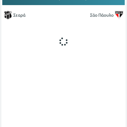
Σεαρά
Σάο Πάουλο