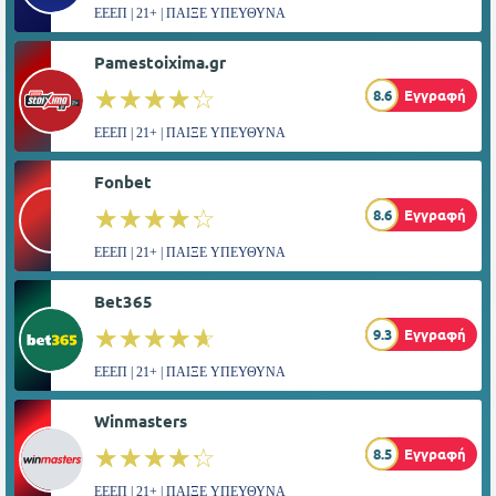
ΕΕΕΠ | 21+ | ΠΑΙΞΕ ΥΠΕΥΘΥΝΑ
Pamestoixima.gr
☆☆☆☆☆
★★★★★
8.6
Εγγραφή
ΕΕΕΠ | 21+ | ΠΑΙΞΕ ΥΠΕΥΘΥΝΑ
Fonbet
☆☆☆☆☆
★★★★★
8.6
Εγγραφή
ΕΕΕΠ | 21+ | ΠΑΙΞΕ ΥΠΕΥΘΥΝΑ
Bet365
☆☆☆☆☆
★★★★★
9.3
Εγγραφή
ΕΕΕΠ | 21+ | ΠΑΙΞΕ ΥΠΕΥΘΥΝΑ
Winmasters
☆☆☆☆☆
★★★★★
8.5
Εγγραφή
ΕΕΕΠ | 21+ | ΠΑΙΞΕ ΥΠΕΥΘΥΝΑ