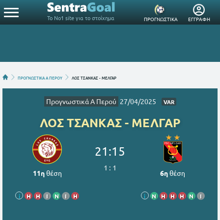
Το Νο1 site για το στοίχημα
ΠΡΟΓΝΩΣΤΙΚΑ
ΕΓΓΡΑΦΗ
ΠΡΟΓΝΩΣΤΙΚΑ Α ΠΕΡΟΥ
ΛΟΣ ΤΣΑΝΚΑΣ - ΜΕΛΓΑΡ
Προγνωστικά Α Περού
27/04/2025
VAR
ΛΟΣ ΤΣΑΝΚΑΣ - ΜΕΛΓΑΡ
21:15
1
:
1
11η
θέση
6η
θέση
i
Η
Η
Ι
Ν
Ι
Η
i
Ν
Η
Η
Η
Ν
Ι