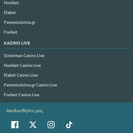
Novibet
Elabet
Pamestoixima.gr
Fonbet
ΚΑΖΙΝΟ LIVE
Stoiximan Casino Live
Novibet Casino Live
Elabet Casino Live
Pamestoixima.gr Casino Live
Fonbet Casino Live
Ακολουθήστε μας