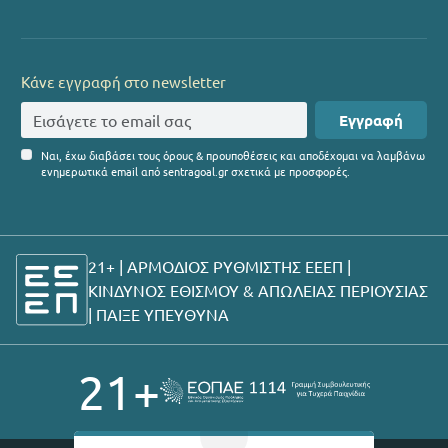
Κάνε εγγραφή στο newsletter
Εγγραφή
Ναι, έχω διαβάσει τους όρους & προυποθέσεις και αποδέχομαι να λαμβάνω
ενημερωτικά email από sentragoal.gr σχετικά με προσφορές.
21+ | ΑΡΜΟΔΙΟΣ ΡΥΘΜΙΣΤΗΣ ΕΕΕΠ |
ΚΙΝΔΥΝΟΣ ΕΘΙΣΜΟΥ & ΑΠΩΛΕΙΑΣ ΠΕΡΙΟΥΣΙΑΣ
|
ΠΑΙΞΕ ΥΠΕΥΘΥΝΑ
21+