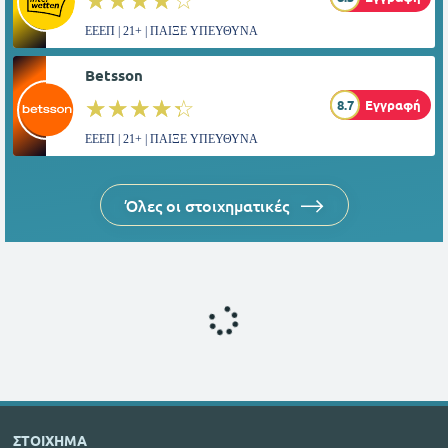
ΕΕΕΠ | 21+ | ΠΑΙΞΕ ΥΠΕΥΘΥΝΑ
Betsson
☆☆☆☆☆
★★★★★
8.7
Εγγραφή
ΕΕΕΠ | 21+ | ΠΑΙΞΕ ΥΠΕΥΘΥΝΑ
Όλες οι στοιχηματικές
ΣΤΟΙΧΗΜΑ