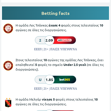
Betting facts
Η ομάδα Λος Τσάνκας
έχασε 4
φορές στους τελευταίους
10
αγώνες σε όλες τις διοργανώσεις.
2
2.09
ΕΕΕΠ | 21+ | ΠΑΙΞΕ ΥΠΕΥΘΥΝΑ
Στους τελευταίους
10
αγώνες της ομάδας Λος Τσάνκας, έχει
επαληθευτεί
5
φορές το σημείο
Under 2.5 γκολ
(σε όλες τις
διοργανώσεις).
U
1.85
ΕΕΕΠ | 21+ | ΠΑΙΞΕ ΥΠΕΥΘΥΝΑ
Η ομάδα Μελγάρ
νίκησε 5
φορές στους τελευταίους
10
αγώνες σε όλες τις διοργανώσεις.