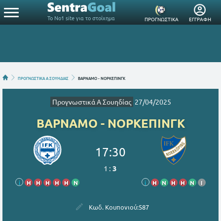
Το Νο1 site για το στοίχημα
ΠΡΟΓΝΩΣΤΙΚΑ
ΕΓΓΡΑΦΗ
ΠΡΟΓΝΩΣΤΙΚΑ A ΣΟΥΗΔΙΑΣ
ΒΑΡΝΑΜΟ - ΝΟΡΚΕΠΙΝΓΚ
Προγνωστικά A Σουηδίας
27/04/2025
ΒΑΡΝΑΜΟ - ΝΟΡΚΕΠΙΝΓΚ
17:30
1
:
3
i
Η
Η
Η
Η
Η
Ν
i
Η
Ν
Η
Η
Ν
Ι
Κωδ. Κουπονιού:
587