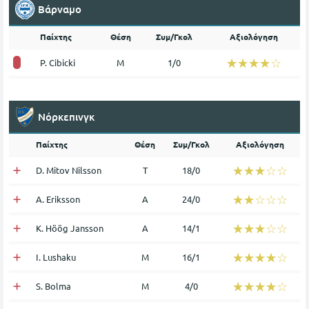
Βάρναμο
Παίχτης
Θέση
Συμ/Γκολ
Αξιολόγηση
☆☆☆☆☆
★★★★★
P. Cibicki
Μ
1/0
Νόρκεπινγκ
Παίχτης
Θέση
Συμ/Γκολ
Αξιολόγηση
☆☆☆☆☆
★★★★★
D. Mitov Nilsson
Τ
18/0
☆☆☆☆☆
★★★★★
A. Eriksson
Α
24/0
☆☆☆☆☆
★★★★★
K. Höög Jansson
Α
14/1
☆☆☆☆☆
★★★★★
I. Lushaku
Μ
16/1
☆☆☆☆☆
★★★★★
S. Bolma
Μ
4/0