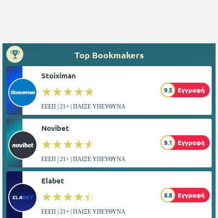
Top Bookmakers
Stoiximan
☆☆☆☆☆
★★★★★
9.5
Εγγραφή
ΕΕΕΠ | 21+ | ΠΑΙΞΕ ΥΠΕΥΘΥΝΑ
Novibet
☆☆☆☆☆
★★★★★
9.1
Εγγραφή
ΕΕΕΠ | 21+ | ΠΑΙΞΕ ΥΠΕΥΘΥΝΑ
Elabet
☆☆☆☆☆
★★★★★
8.8
Εγγραφή
ΕΕΕΠ | 21+ | ΠΑΙΞΕ ΥΠΕΥΘΥΝΑ