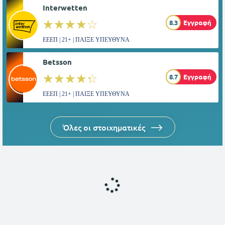
Interwetten
☆☆☆☆☆
★★★★★
8.3
Εγγραφή
ΕΕΕΠ | 21+ | ΠΑΙΞΕ ΥΠΕΥΘΥΝΑ
Betsson
☆☆☆☆☆
★★★★★
8.7
Εγγραφή
ΕΕΕΠ | 21+ | ΠΑΙΞΕ ΥΠΕΥΘΥΝΑ
Όλες οι στοιχηματικές