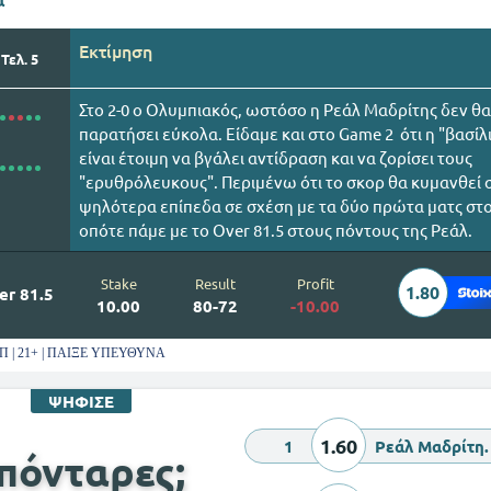
Εκτίμηση
Τελ. 5
Στο 2-0 ο Ολυμπιακός, ωστόσο η Ρεάλ Μαδρίτης δεν θα
παρατήσει εύκολα. Είδαμε και στο Game 2 ότι η "βασίλ
είναι έτοιμη να βγάλει αντίδραση και να ζορίσει τους
"ερυθρόλευκους". Περιμένω ότι το σκορ θα κυμανθεί 
ψηλότερα επίπεδα σε σχέση με τα δύο πρώτα ματς στ
οπότε πάμε με το Over 81.5 στους πόντους της Ρεάλ.
Stake
Result
Profit
1.80
er 81.5
10.00
80-72
-10.00
Π | 21+ | ΠΑΙΞΕ ΥΠΕΥΘΥΝΑ
ΨΗΦΙΣΕ
1.60
1
Ρεάλ Μαδρίτη.
πόνταρες;