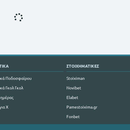
ΤΙΚΑ
ΣΤΟΙΧΗΜΑΤΙΚΕΣ
κά Ποδοσφαίρου
Stoiximan
κά Γκολ Γκολ
Novibet
 ημέρας
Elabet
για Χ
Pamestoixima.gr
Fonbet