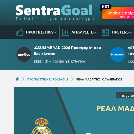
Μπαίνεις, παίρ
ΕΕΕΠ | 21+ |
Το Νο1 site για το στοίχημα
ΠΡΟΓΝΩΣΤΙΚΑ
ΑΝΑΛΥΣΕΙΣ
TIPSTERS
🌊SUMMERAKI2026 Προσφορά* που
⭐ST
δεν χάνεται
κα
ΕΕΕΠ | 21+ | ΠΑΙΞΕ ΥΠΕΥΘΥΝΑ
ΕΕΕ
ΠΡΟΓΝΩΣΤΙΚΑ EUROLEAGUE
ΡΕΑΛ ΜΑΔΡΙΤΗΣ - ΟΛΥΜΠΙΑΚΟΣ
Προγνωσ
ΡΕΑΛ ΜΑΔ