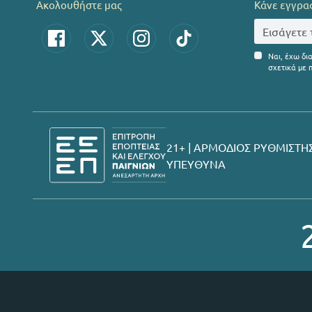
Ακολουθήστε μας
Κάνε εγγρα
Ναι, έχω δι
σχετικά με 
21+ | ΑΡΜΟΔΙΟΣ ΡΥΘΜΙΣΤΗΣ
ΥΠΕΥΘΥΝΑ