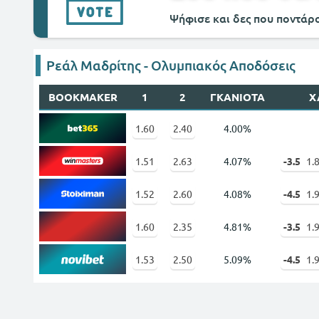
Ψήφισε και δες που ποντάρο
Ρεάλ Μαδρίτης - Ολυμπιακός Αποδόσεις
BOOKMAKER
1
2
ΓΚΑΝΙΟΤΑ
Χ
1.60
2.40
4.00%
1.51
2.63
4.07%
-3.5
1.
1.52
2.60
4.08%
-4.5
1.
1.60
2.35
4.81%
-3.5
1.
1.53
2.50
5.09%
-4.5
1.