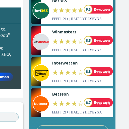
Bet365
☆☆☆☆☆
★★★★★
9.3
Εγγραφή
ΕΕΕΠ | 21+ | ΠΑΙΞΕ ΥΠΕΥΘΥΝΑ
 τα
Winmasters
ισσα"
☆☆☆☆☆
★★★★★
8.5
Εγγραφή
σε
ΕΕΕΠ | 21+ | ΠΑΙΞΕ ΥΠΕΥΘΥΝΑ
ο ΣΕΦ,
Interwetten
☆☆☆☆☆
★★★★★
8.3
Εγγραφή
ΕΕΕΠ | 21+ | ΠΑΙΞΕ ΥΠΕΥΘΥΝΑ
Betsson
☆☆☆☆☆
★★★★★
8.7
Εγγραφή
ΕΕΕΠ | 21+ | ΠΑΙΞΕ ΥΠΕΥΘΥΝΑ