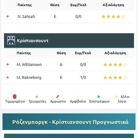
Παίχτης
Θέση
Συμ/Γκολ
Αξιολόγηση
☆☆☆☆☆
★★★★★
N. Sahsah
Ε
0/0
Κρίστιανσουντ
Παίχτης
Θέση
Συμ/Γκολ
Αξιολόγηση
☆☆☆☆☆
★★★★★
M. Williamsen
Α
0/0
☆☆☆☆☆
★★★★★
M. Rakneberg
Ε
1/0
Άλλοι
Tιμωρημένοι
Τραυματίες
Άρρωστοι
Αμφίβολοι
Επιστρέφουν
λόγοι
Ρόζενμποργκ - Κρίστιανσουντ
Προγνωστικά