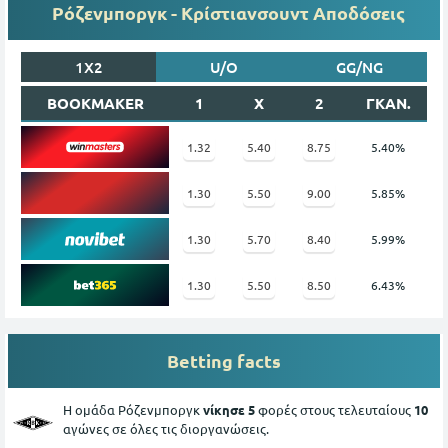
Ρόζενμποργκ - Κρίστιανσουντ Αποδόσεις
1X2
U/O
GG/NG
BOOKMAKER
1
X
2
ΓΚΑΝ.
1.32
5.40
8.75
5.40%
1.30
5.50
9.00
5.85%
1.30
5.70
8.40
5.99%
1.30
5.50
8.50
6.43%
Betting facts
Η ομάδα Ρόζενμποργκ
νίκησε 5
φορές στους τελευταίους
10
αγώνες σε όλες τις διοργανώσεις.