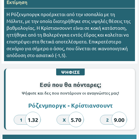
Εκτίμηση
Η Ρόζενμποργκ προέρχεται από την ισοπαλία με τη
Μόλντε, με την οποία διατηρήθηκε στις υψηλές θέσεις της
βαθμολογίας. Η Κρίστιανσουντ είναι σε κακή κατάσταση,
ηττήθηκε από τη Βαλερένγκα εντός έδρας και καλείται να
επιστρέψει στα θετικά αποτελέσματα. Επικρατέστερο
σενάριο για σήμερα ο άσος, που δίνεται σε ικανοποιητική
απόδοση στο ασιατικό (-1,5).
ΨΗΦΙΣΕ
Εσύ που θα πόνταρες;
Ψήφισε και δες που ποντάρουν οι αναγνώστες μας!
Ρόζενμποργκ - Κρίστιανσουντ
1.32
5.70
9.00
1
X
2