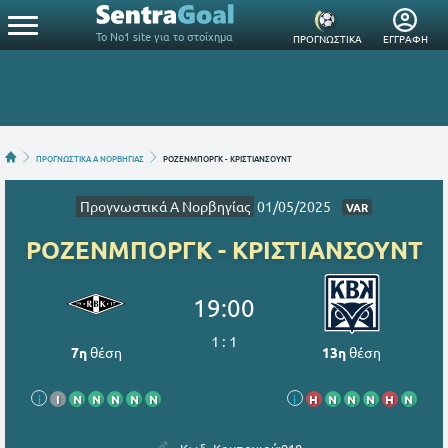
Το Νο1 site για το στοίχημα
ΠΡΟΓΝΩΣΤΙΚΑ
ΕΓΓΡΑΦΗ
ΠΡΟΓΝΩΣΤΙΚΑ Α ΝΟΡΒΗΓΙΑΣ
ΡΟΖΕΝΜΠΟΡΓΚ - ΚΡΙΣΤΙΑΝΣΟΥΝΤ
Προγνωστικά Α Νορβηγίας
01/05/2025
VAR
ΡΟΖΕΝΜΠΟΡΓΚ - ΚΡΙΣΤΙΑΝΣΟΥΝΤ
19:00
1
:
1
7η
θέση
13η
θέση
i
Ι
Ν
Ν
Ν
Ν
Ν
i
Η
Ν
Ν
Ν
Η
Ν