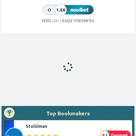
O
1.50
ΕΕΕΠ | 21+ | ΠΑΙΞΕ ΥΠΕΥΘΥΝΑ
Top Bookmakers
Stoiximan
☆☆☆☆☆
★★★★★
9.5
Εγγραφή