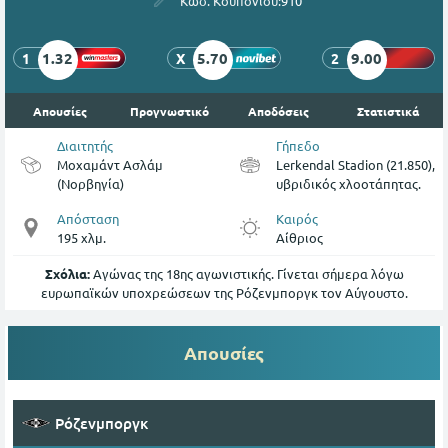
Κωδ. Κουπονιού:
910
1.32
5.70
9.00
1
X
2
Απουσίες
Προγνωστικό
Αποδόσεις
Στατιστικά
Διαιτητής
Γήπεδο
Μοχαμάντ Ασλάμ
Lerkendal Stadion (21.850),
(Νορβηγία)
υβριδικός χλοοτάπητας.
Απόσταση
Καιρός
195 χλμ.
Αίθριος
Σχόλια:
Αγώνας της 18ης αγωνιστικής. Γίνεται σήμερα λόγω
ευρωπαϊκών υποχρεώσεων της Ρόζενμποργκ τον Αύγουστο.
Απουσίες
Ρόζενμποργκ