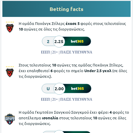
Betting facts
Η ομάδα Ποχάνγκ Στίλερς
έχασε 5
φορές στους τελευταίους
10
αγώνες σε όλες τις διοργανώσεις.
2
2.25
ΕΕΕΠ | 21+ | ΠΑΙΞΕ ΥΠΕΥΘΥΝΑ
Στους τελευταίους
10
αγώνες της ομάδας Ποχάνγκ Στίλερς,
έχει επαληθευτεί
6
φορές το σημείο
Under 2.5 γκολ
(σε όλες
τις διοργανώσεις).
U
2.00
ΕΕΕΠ | 21+ | ΠΑΙΞΕ ΥΠΕΥΘΥΝΑ
Η ομάδα Γκιμτσέον Σανγκιού Σανγκμού έχει φέρει
4
φορές το
αποτέλεσμα
ισοπαλία
στους τελευταίους
10
αγώνες σε όλες
τις διοργανώσεις.