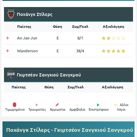
Ποχάνγκ Στίλερς
Παίχτης
Θέση
Συμ/Γκολ
Αξιολόγηση
☆☆☆☆☆
★★★★★
An Jae-Jun
Ε
8/1
☆☆☆☆☆
★★★★★
Wanderson
Ε
38/4
Γκιμτσέον Σανγκιού Σανγκμού
Παίχτης
Θέση
Συμ/Γκολ
Αξιολόγηση
Άλλοι
Tιμωρημένοι
Τραυματίες
Άρρωστοι
Αμφίβολοι
Επιστρέφουν
λόγοι
Ποχάνγκ Στίλερς - Γκιμτσέον Σανγκιού Σανγκμού