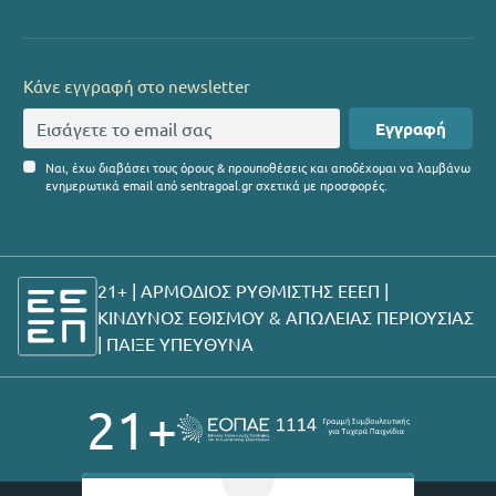
Κάνε εγγραφή στο newsletter
Εγγραφή
Ναι, έχω διαβάσει τους όρους & προυποθέσεις και αποδέχομαι να λαμβάνω
ενημερωτικά email από sentragoal.gr σχετικά με προσφορές.
21+ | ΑΡΜΟΔΙΟΣ ΡΥΘΜΙΣΤΗΣ ΕΕΕΠ |
ΚΙΝΔΥΝΟΣ ΕΘΙΣΜΟΥ & ΑΠΩΛΕΙΑΣ ΠΕΡΙΟΥΣΙΑΣ
|
ΠΑΙΞΕ ΥΠΕΥΘΥΝΑ
21+