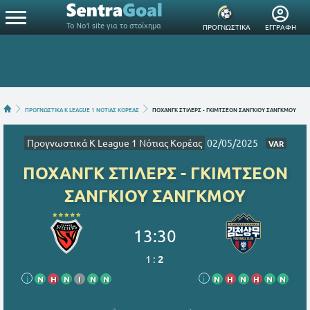
Το Νο1 site για το στοίχημα
ΠΡΟΓΝΩΣΤΙΚΑ
ΕΓΓΡΑΦΗ
ΠΡΟΓΝΩΣΤΙΚΑ K LEAGUE 1 ΝΟΤΙΑΣ ΚΟΡΕΑΣ
ΠΟΧΑΝΓΚ ΣΤΙΛΕΡΣ - ΓΚΙΜΤΣΕΟΝ ΣΑΝΓΚΙΟΥ ΣΑΝΓΚΜΟΥ
Προγνωστικά K League 1 Νότιας Κορέας
02/05/2025
VAR
ΠΟΧΑΝΓΚ ΣΤΙΛΕΡΣ - ΓΚΙΜΤΣΕΟΝ
ΣΑΝΓΚΙΟΥ ΣΑΝΓΚΜΟΥ
13:30
1
:
2
i
Ν
Η
Ν
Ι
Ν
Ν
i
Ν
Η
Ν
Η
Ν
Ν