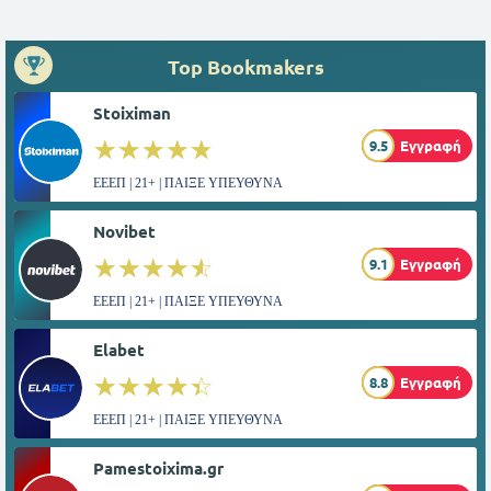
Top Bookmakers
Stoiximan
☆☆☆☆☆
★★★★★
9.5
Εγγραφή
ΕΕΕΠ | 21+ | ΠΑΙΞΕ ΥΠΕΥΘΥΝΑ
Novibet
☆☆☆☆☆
★★★★★
9.1
Εγγραφή
ΕΕΕΠ | 21+ | ΠΑΙΞΕ ΥΠΕΥΘΥΝΑ
Elabet
☆☆☆☆☆
★★★★★
8.8
Εγγραφή
ΕΕΕΠ | 21+ | ΠΑΙΞΕ ΥΠΕΥΘΥΝΑ
Pamestoixima.gr