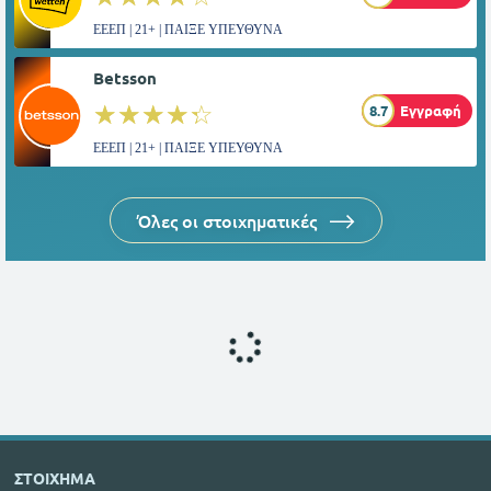
ΕΕΕΠ | 21+ | ΠΑΙΞΕ ΥΠΕΥΘΥΝΑ
Betsson
☆☆☆☆☆
★★★★★
8.7
Εγγραφή
ΕΕΕΠ | 21+ | ΠΑΙΞΕ ΥΠΕΥΘΥΝΑ
Όλες οι στοιχηματικές
ΣΤΟΙΧΗΜΑ