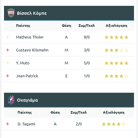
Βίσσελ Κόμπε
Παίχτης
Θέση
Συμ/Γκολ
Αξιολόγηση
☆☆☆☆☆
★★★★★
Matheus Thuler
Α
9/0
☆☆☆☆☆
★★★★★
Gustavo Klismahn
Μ
3/0
☆☆☆☆☆
★★★★★
Y. Muto
Μ
5/0
☆☆☆☆☆
★★★★★
Jean Patrick
Ε
1/0
Οκαγιάμα
Παίχτης
Θέση
Συμ/Γκολ
Αξιολόγηση
☆☆☆☆☆
★★★★★
D. Tagami
Α
2/0