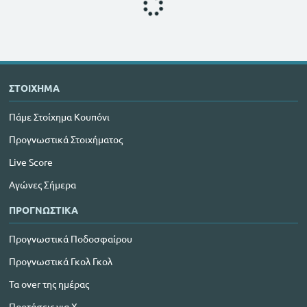
ΣΤΟΙΧΗΜΑ
Πάμε Στοίχημα Κουπόνι
Προγνωστικά Στοιχήματος
Live Score
Αγώνες Σήμερα
ΠΡΟΓΝΩΣΤΙΚΑ
Προγνωστικά Ποδοσφαίρου
Προγνωστικά Γκολ Γκολ
Τα over της ημέρας
Προτάσεις για Χ