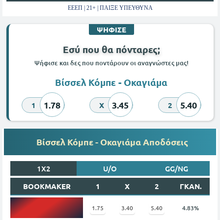
ΕΕΕΠ | 21+ | ΠΑΙΞΕ ΥΠΕΥΘΥΝΑ
ΨΗΦΙΣΕ
Εσύ που θα πόνταρες;
Ψήφισε και δες που ποντάρουν οι αναγνώστες μας!
Βίσσελ Κόμπε - Οκαγιάμα
1.78
3.45
5.40
1
X
2
Βίσσελ Κόμπε - Οκαγιάμα Αποδόσεις
1X2
U/O
GG/NG
BOOKMAKER
1
X
2
ΓΚΑΝ.
1.75
3.40
5.40
4.83%