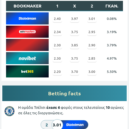
BOOKMAKER
1
X
2
ΓΚΑΝ.
2.40
3.97
3.01
0.08%
2.34
3.75
2.95
3.19%
2.30
3.85
2.90
3.79%
2.30
3.75
2.85
4.97%
2.20
3.70
3.00
5.50%
Betting facts
Η ομάδα Τσέλσι
έχασε 6
φορές στους τελευταίους
10
αγώνες
σε όλες τις διοργανώσεις.
2
3.01