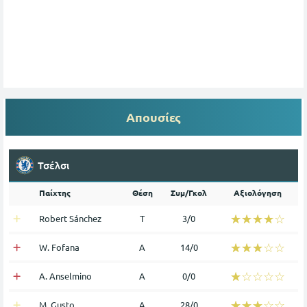
Απουσίες
Τσέλσι
Παίχτης
Θέση
Συμ/Γκολ
Αξιολόγηση
☆☆☆☆☆
★★★★★
Robert Sánchez
Τ
3/0
☆☆☆☆☆
★★★★★
W. Fofana
Α
14/0
☆☆☆☆☆
★★★★★
A. Anselmino
Α
0/0
☆☆☆☆☆
★★★★★
M. Gusto
Α
28/0