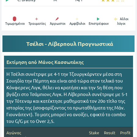
Άλλοι
Tιμωρημένοι
Τραυματίες
Άρρωστοι
Αμφίβολοι
Επιστρέφουν
λόγοι
Τσέλσι - Λίβερπουλ
Προγνωστικά
Εκτίμηση από
Mάνος Κασσωτάκης
Η Τσέλσι συνέτρψε με 4-1 την Τζουργκάρντεν μέσα στη
Σουηδία την Πέμπτη και είναι από τώρα στον τελικό του
Κόνφερενς Λιγκ, θέλει να κρατήσει και την 5η θέση που
βγάζει στο Τσάμπιονς Λιγκ. Η Λίβερπουλ συνέτριψε με 5-1
την Τότεναμ και κατέκτησε μαθηματικά τον 20ο τίτλο της
ιστορίας της (ισοφαρίζοντας τα πρωταθλήματα της Μάν.
Γιουνάιτεντ). Το ματς μπορεί να ανοίξει, εφικτό το combo
του G/G με το Over 2,5.
Αγώνας
Stake
Result
Profit