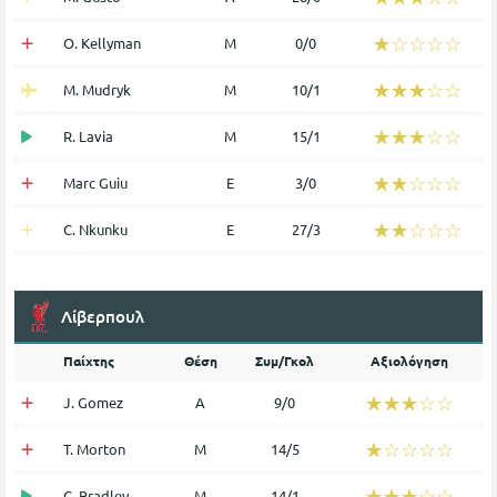
☆☆☆☆☆
★★★★★
O. Kellyman
Μ
0/0
☆☆☆☆☆
★★★★★
M. Mudryk
Μ
10/1
☆☆☆☆☆
★★★★★
R. Lavia
Μ
15/1
☆☆☆☆☆
★★★★★
Marc Guiu
Ε
3/0
☆☆☆☆☆
★★★★★
C. Nkunku
Ε
27/3
Λίβερπουλ
Παίχτης
Θέση
Συμ/Γκολ
Αξιολόγηση
☆☆☆☆☆
★★★★★
J. Gomez
Α
9/0
☆☆☆☆☆
★★★★★
T. Morton
Μ
14/5
☆☆☆☆☆
★★★★★
C. Bradley
Μ
14/1