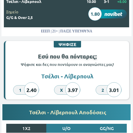
Τσέλσι - Λίβερπουλ
10.00
3-1
+8.00
Σημείο
1.80
G/G & Over 2,5
ΕΕΕΠ | 21+ | ΠΑΙΞΕ ΥΠΕΥΘΥΝΑ
ΨΗΦΙΣΕ
Εσύ που θα πόνταρες;
Ψήφισε και δες που ποντάρουν οι αναγνώστες μας!
Τσέλσι - Λίβερπουλ
2.40
3.97
3.01
1
X
2
Τσέλσι - Λίβερπουλ Αποδόσεις
1X2
U/O
GG/NG