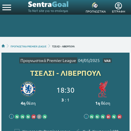
Το Νο1 site για το στοίχημα
ΠΡΟΓΝΩΣΤΙΚΑ
ΕΓΓΡΑΦΗ
ΠΡΟΓΝΩΣΤΙΚΑ PREMIER LEAGUE
ΤΣΕΛΣΙ - ΛΙΒΕΡΠΟΥΛ
Προγνωστικά Premier League
04/05/2025
VAR
ΤΣΕΛΣΙ - ΛΙΒΕΡΠΟΥΛ
18:30
3
:
1
4η
θέση
1η
θέση
i
Ν
Ν
Ν
Η
Ι
Ν
i
Ν
Ν
Ν
Η
Ν
Η