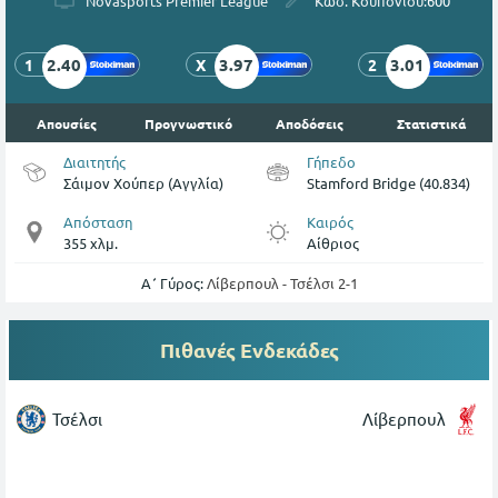
Nοvasports Premier League
Κωδ. Κουπονιού:
600
2.40
3.97
3.01
1
X
2
Απουσίες
Προγνωστικό
Αποδόσεις
Στατιστικά
Διαιτητής
Γήπεδο
Σάιμον Χούπερ (Αγγλία)
Stamford Bridge (40.834)
Απόσταση
Καιρός
355 χλμ.
Αίθριος
Α΄ Γύρος:
Λίβερπουλ - Τσέλσι 2-1
Πιθανές Ενδεκάδες
Τσέλσι
Λίβερπουλ