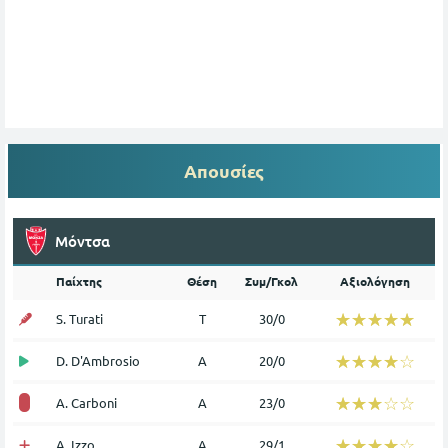
Απουσίες
Μόντσα
Παίχτης
Θέση
Συμ/Γκολ
Αξιολόγηση
☆☆☆☆☆
★★★★★
S. Turati
Τ
30/0
☆☆☆☆☆
★★★★★
D. D'Ambrosio
Α
20/0
☆☆☆☆☆
★★★★★
A. Carboni
Α
23/0
☆☆☆☆☆
★★★★★
A. Izzo
Α
29/1