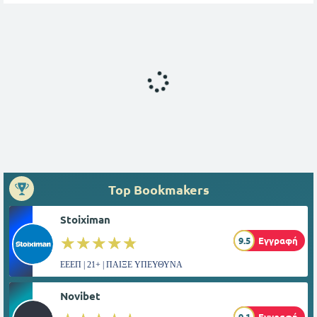
Top Bookmakers
Stoiximan
☆☆☆☆☆
★★★★★
9.5
Εγγραφή
ΕΕΕΠ | 21+ | ΠΑΙΞΕ ΥΠΕΥΘΥΝΑ
Novibet
9.1
Εγγραφή