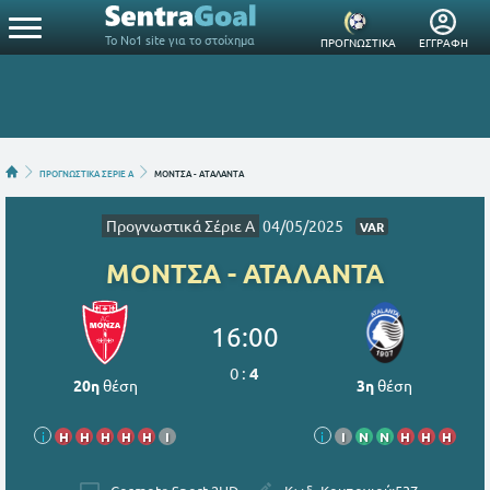
Το Νο1 site για το στοίχημα
ΠΡΟΓΝΩΣΤΙΚΑ
ΕΓΓΡΑΦΗ
ΠΡΟΓΝΩΣΤΙΚΑ ΣΕΡΙΕ Α
ΜΟΝΤΣΑ - ΑΤΑΛΑΝΤΑ
Προγνωστικά Σέριε Α
04/05/2025
VAR
ΜΟΝΤΣΑ - ΑΤΑΛΑΝΤΑ
16:00
0
:
4
20η
θέση
3η
θέση
i
Η
Η
Η
Η
Η
Ι
i
Ι
Ν
Ν
Η
Η
Η