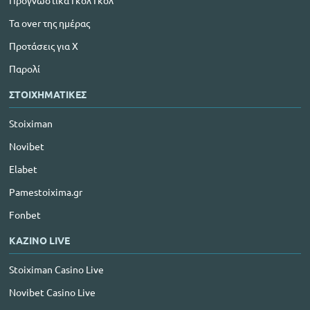
Προγνωστικά Γκολ Γκολ
Τα over της ημέρας
Προτάσεις για Χ
Παρολί
ΣΤΟΙΧΗΜΑΤΙΚΕΣ
Stoiximan
Novibet
Elabet
Pamestoixima.gr
Fonbet
ΚΑΖΙΝΟ LIVE
Stoiximan Casino Live
Novibet Casino Live