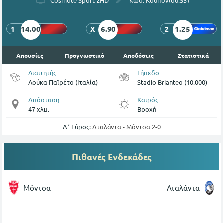
Cosmote Sport 2HD
Κωδ. Κουπονιού:
537
14.00
6.90
1.25
1
X
2
Απουσίες
Προγνωστικό
Αποδόσεις
Στατιστικά
Διαιτητής
Γήπεδο
Λούκα Παϊρέτο (Ιταλία)
Stadio Brianteo (10.000)
Απόσταση
Καιρός
47 χλμ.
Βροχή
Α΄ Γύρος:
Αταλάντα - Μόντσα 2-0
Πιθανές Ενδεκάδες
Μόντσα
Αταλάντα