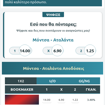
πολύ καλύτερο πρόσωπο.
ΨΗΦΙΣΕ
Εσύ που θα πόνταρες;
Ψήφισε και δες που ποντάρουν οι αναγνώστες μας!
Μόντσα - Αταλάντα
14.00
6.90
1.25
1
X
2
Μόντσα - Αταλάντα Αποδόσεις
1X2
U/O
GG/NG
BOOKMAKER
1
X
2
ΓΚΑΝ.
14.00
6.90
1.22
3.48%