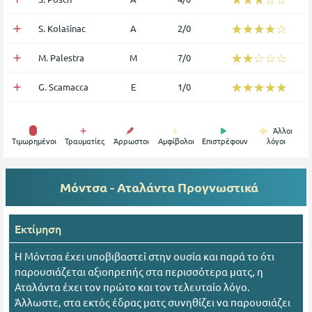
☆☆☆☆☆
★★★★★
S. Kolašinac
Α
2/0
☆☆☆☆☆
★★★★★
M. Palestra
Μ
7/0
☆☆☆☆☆
★★★★★
G. Scamacca
Ε
1/0
Άλλοι
Tιμωρημένοι
Τραυματίες
Άρρωστοι
Αμφίβολοι
Επιστρέφουν
λόγοι
Μόντσα - Αταλάντα
Προγνωστικά
Εκτίμηση
Η Μόντσα έχει υποβιβαστεί στην ουσία και παρά το ότι
παρουσιάζεται αξιοπρεπής στα περισσότερα ματς, η
Αταλάντα έχει τον πρώτο και τον τελευταίο λόγο.
Άλλωστε, στα εκτός έδρας ματς συνηθίζει να παρουσιάζει