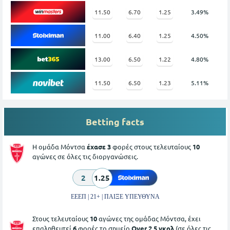
11.50
6.70
1.25
3.49%
11.00
6.40
1.25
4.50%
13.00
6.50
1.22
4.80%
11.50
6.50
1.23
5.11%
Betting facts
Η ομάδα Μόντσα
έχασε 3
φορές στους τελευταίους
10
αγώνες σε όλες τις διοργανώσεις.
2
1.25
ΕΕΕΠ | 21+ | ΠΑΙΞΕ ΥΠΕΥΘΥΝΑ
Στους τελευταίους
10
αγώνες της ομάδας Μόντσα, έχει
επαληθευτεί
6
φορές το σημείο
Over 2.5 γκολ
(σε όλες τις