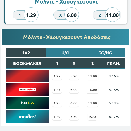
Μόλντε - Χάουγκεσουντ
1.29
6.00
11.00
1
X
2
Μόλντε - Χάουγκεσουντ Αποδόσεις
1X2
U/O
GG/NG
BOOKMAKER
1
X
2
ΓΚΑΝ.
1.27
5.90
11.00
4.56%
1.27
6.00
10.00
5.13%
1.25
6.00
11.00
5.44%
1.29
5.50
9.20
6.17%