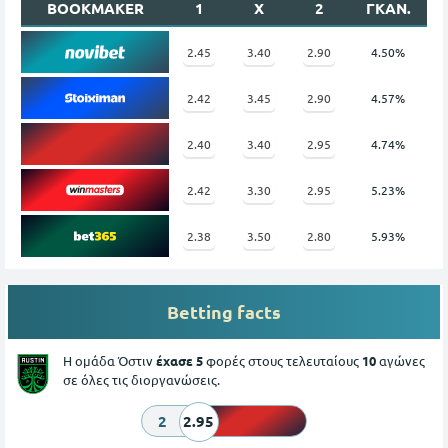
BOOKMAKER
1
X
2
ΓΚΑΝ.
2.45
3.40
2.90
4.50%
2.42
3.45
2.90
4.57%
2.40
3.40
2.95
4.74%
2.42
3.30
2.95
5.23%
2.38
3.50
2.80
5.93%
Betting facts
Η ομάδα Όστιν
έχασε 5
φορές στους τελευταίους
10
αγώνες
σε όλες τις διοργανώσεις.
2
2.95