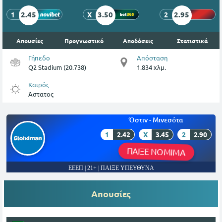
2.45
3.50
2.95
1
X
2
Απουσίες
Προγνωστικό
Αποδόσεις
Στατιστικά
Γήπεδο
Απόσταση
Q2 Stadium (20.738)
1.834 χλμ.
Καιρός
Άστατος
Όστιν - Μινεσότα
1
2.42
X
3.45
2
2.90
ΠΑΙΞΕ ΝΟΜΙΜΑ
ΕΕΕΠ | 21+ | ΠΑΙΞΕ ΥΠΕΥΘΥΝΑ
Απουσίες