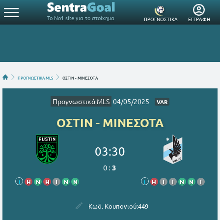
Το Νο1 site για το στοίχημα
ΠΡΟΓΝΩΣΤΙΚΑ
ΕΓΓΡΑΦΗ
ΠΡΟΓΝΩΣΤΙΚΑ MLS
ΟΣΤΙΝ - ΜΙΝΕΣΟΤΑ
Προγνωστικά MLS
04/05/2025
VAR
ΟΣΤΙΝ - ΜΙΝΕΣΟΤΑ
03:30
0
:
3
i
Η
Ν
Η
Ι
Ν
Ν
i
Η
Ι
Ι
Ν
Ν
Ι
Κωδ. Κουπονιού:
449