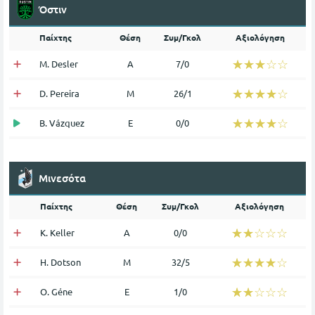
Όστιν
Παίχτης
Θέση
Συμ/Γκολ
Αξιολόγηση
☆☆☆☆☆
★★★★★
M. Desler
Α
7/0
☆☆☆☆☆
★★★★★
D. Pereira
Μ
26/1
☆☆☆☆☆
★★★★★
B. Vázquez
Ε
0/0
Μινεσότα
Παίχτης
Θέση
Συμ/Γκολ
Αξιολόγηση
☆☆☆☆☆
★★★★★
K. Keller
Α
0/0
☆☆☆☆☆
★★★★★
H. Dotson
Μ
32/5
☆☆☆☆☆
★★★★★
O. Géne
Ε
1/0