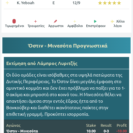
☆☆☆☆☆
★★★★★
K. Yeboah
Ε
12/9
Άλλοι
Tιμωρημένοι
Τραυματίες
Άρρωστοι
Αμφίβολοι
Επιστρέφουν
λόγοι
Όστιν - Μινεσότα
Προγνωστικά
Εκτίμηση από
Λάμπρος Λυριτζής
Οι δύο ομάδες είναι ισόβαθμες στα υψηλά πατώματα της
Δυτικής Περιφέρειας. Το Όστιν δίνει μεγάλη έμφαση στο
αμυντικό κομμάτι και δεν έχει πρόβλημα να παίξει για το 1-
0 ακόμα και μπροστά στο κοινό του. Η Μινεσότα θέλει να
απαντήσει άμεσα στην εντός έδρας ήττα από το
Βανκούβερ και διαθέτει ικανότατους παίκτες στην
επιθετική γραμμή. Προκύπτει ισορροπία.
Αγώνας
Stake
Result
Profit
Όστιν - Μινεσότα
10.00
0-3
-10.00