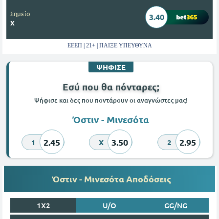
Σημείο
3.40
Χ
ΕΕΕΠ | 21+ | ΠΑΙΞΕ ΥΠΕΥΘΥΝΑ
ΨΗΦΙΣΕ
Εσύ που θα πόνταρες;
Ψήφισε και δες που ποντάρουν οι αναγνώστες μας!
Όστιν - Μινεσότα
2.45
3.50
2.95
1
X
2
Όστιν - Μινεσότα Αποδόσεις
1X2
U/O
GG/NG