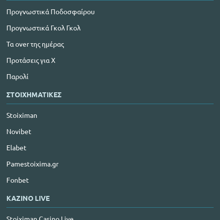
Προγνωστικά Ποδοσφαίρου
Προγνωστικά Γκολ Γκολ
Τα over της ημέρας
Προτάσεις για Χ
Παρολί
ΣΤΟΙΧΗΜΑΤΙΚΕΣ
Stoiximan
Novibet
Elabet
Pamestoixima.gr
Fonbet
ΚΑΖΙΝΟ LIVE
Stoiximan Casino Live