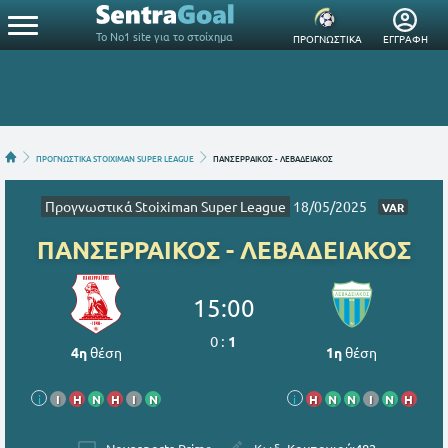
Το Νο1 site για το στοίχημα
ΠΡΟΓΝΩΣΤΙΚΑ
ΕΓΓΡΑΦΗ
ΠΡΟΓΝΩΣΤΙΚΑ STOIXIMAN SUPER LEAGUE
ΠΑΝΣΕΡΡΑΙΚΟΣ - ΛΕΒΑΔΕΙΑΚΟΣ
Προγνωστικά Stoiximan Super League
18/05/2025
VAR
ΠΑΝΣΕΡΡΑΙΚΟΣ - ΛΕΒΑΔΕΙΑΚΟΣ
15:00
0
:
1
4η
θέση
1η
θέση
i
Ι
Η
Ν
Η
Ι
Ν
i
Η
Ν
Ν
Ι
Ν
Η