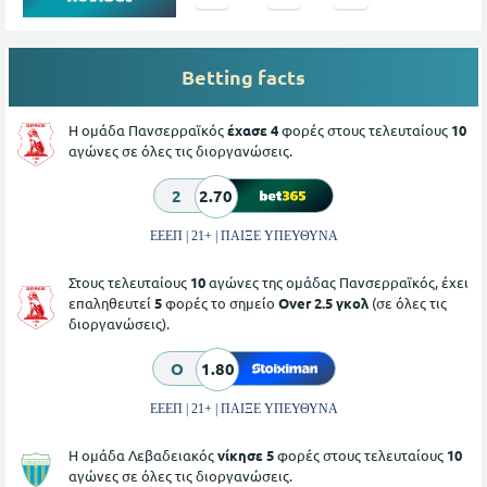
Betting facts
Η ομάδα Πανσερραϊκός
έχασε 4
φορές στους τελευταίους
10
αγώνες σε όλες τις διοργανώσεις.
2
2.70
ΕΕΕΠ | 21+ | ΠΑΙΞΕ ΥΠΕΥΘΥΝΑ
Στους τελευταίους
10
αγώνες της ομάδας Πανσερραϊκός, έχει
επαληθευτεί
5
φορές το σημείο
Over 2.5 γκολ
(σε όλες τις
διοργανώσεις).
O
1.80
ΕΕΕΠ | 21+ | ΠΑΙΞΕ ΥΠΕΥΘΥΝΑ
Η ομάδα Λεβαδειακός
νίκησε 5
φορές στους τελευταίους
10
αγώνες σε όλες τις διοργανώσεις.