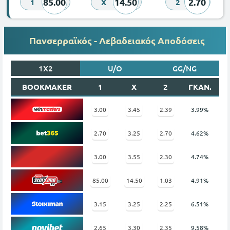
85.00
14.50
2.70
1
X
2
Πανσερραϊκός - Λεβαδειακός Αποδόσεις
1X2
U/O
GG/NG
BOOKMAKER
1
X
2
ΓΚΑΝ.
3.00
3.45
2.39
3.99%
2.70
3.25
2.70
4.62%
3.00
3.55
2.30
4.74%
85.00
14.50
1.03
4.91%
3.15
3.25
2.25
6.51%
2.65
3.30
2.35
9.58%