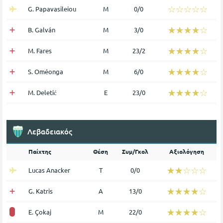
☆☆☆☆☆
★★★★★
G. Papavasileiou
Μ
0/0
☆☆☆☆☆
★★★★★
B. Galván
Μ
3/0
☆☆☆☆☆
★★★★★
M. Fares
Μ
23/2
☆☆☆☆☆
★★★★★
S. Oméonga
Μ
6/0
☆☆☆☆☆
★★★★★
M. Deletić
Ε
23/0
Λεβαδειακός
Παίχτης
Θέση
Συμ/Γκολ
Αξιολόγηση
☆☆☆☆☆
★★★★★
Lucas Anacker
Τ
0/0
☆☆☆☆☆
★★★★★
G. Katris
Α
13/0
☆☆☆☆☆
★★★★★
E. Çokaj
Μ
22/0