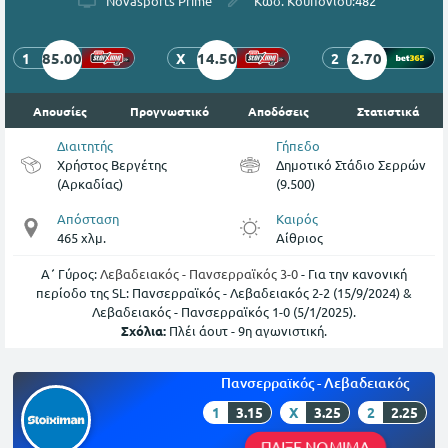
Novasports Prime
Κωδ. Κουπονιού:
482
85.00
14.50
2.70
1
X
2
Απουσίες
Προγνωστικό
Αποδόσεις
Στατιστικά
Διαιτητής
Γήπεδο
Χρήστος Βεργέτης
Δημoτικό Στάδιο Σερρών
(Αρκαδίας)
(9.500)
Απόσταση
Καιρός
465 χλμ.
Αίθριος
Α΄ Γύρος:
Λεβαδειακός - Πανσερραϊκός 3-0
- Για την κανονική
περίοδο της SL: Πανσερραϊκός - Λεβαδειακός 2-2 (15/9/2024) &
Λεβαδειακός - Πανσερραϊκός 1-0 (5/1/2025).
Σχόλια:
Πλέι άουτ - 9η αγωνιστική.
Πανσερραϊκός - Λεβαδειακός
1
3.15
X
3.25
2
2.25
ΠΑΙΞΕ ΝΟΜΙΜΑ