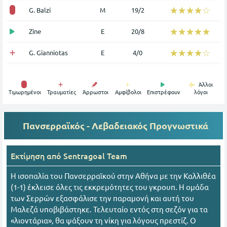
☆☆☆☆☆
★★★★★
G. Balzi
Μ
19/2
☆☆☆☆☆
★★★★★
Zine
Ε
20/8
☆☆☆☆☆
★★★★★
G. Gianniotas
Ε
4/0
Άλλοι
Tιμωρημένοι
Τραυματίες
Άρρωστοι
Αμφίβολοι
Επιστρέφουν
λόγοι
Πανσερραϊκός - Λεβαδειακός
Προγνωστικά
Εκτίμηση από
Sentragoal Team
Η ισοπαλία του Πανσερραϊκού στην Αθήνα με την Καλλιθέα
(1-1) έκλεισε όλες τις εκκρεμότητες του γκρουπ. Η ομάδα
των Σερρών εξασφάλισε την παραμονή και αυτή του
Μαλεζά υποβιβάστηκε. Τελευταίο εντός στη σεζόν για τα
«λιοντάρια», θα ψάξουν τη νίκη για λόγους πρεστίζ. Ο