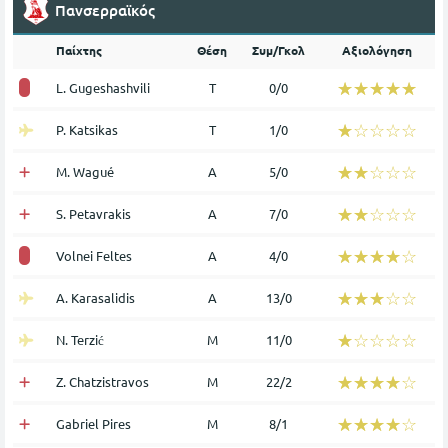
Πανσερραϊκός
Παίχτης
Θέση
Συμ/Γκολ
Αξιολόγηση
☆☆☆☆☆
★★★★★
L. Gugeshashvili
Τ
0/0
☆☆☆☆☆
★★★★★
P. Katsikas
Τ
1/0
☆☆☆☆☆
★★★★★
M. Wagué
Α
5/0
☆☆☆☆☆
★★★★★
S. Petavrakis
Α
7/0
☆☆☆☆☆
★★★★★
Volnei Feltes
Α
4/0
☆☆☆☆☆
★★★★★
A. Karasalidis
Α
13/0
☆☆☆☆☆
★★★★★
N. Terzić
Μ
11/0
☆☆☆☆☆
★★★★★
Z. Chatzistravos
Μ
22/2
☆☆☆☆☆
★★★★★
Gabriel Pires
Μ
8/1