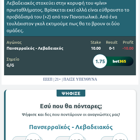
Λεβαδειακός στοχεύει στην κορυφή του «μίνι»
πρωταθλήματος. Βρίσκεται εκεί αλλά είναι εύθραυστο το
προβάδισμά του (+2) από τον Παναιτωλικό. Από ένα
τουλάχιστον γκολ εκτιμούμε πως θα το βρουν οι δύο
ομάδες.
Αγώνας
Stake
Result
Profit
Πανσερραϊκός - Λεβαδειακός
10.00
0-1
-10.00
Σημείο
1.75
G/G
ΕΕΕΠ | 21+ | ΠΑΙΞΕ ΥΠΕΥΘΥΝΑ
ΨΗΦΙΣΕ
Εσύ που θα πόνταρες;
Ψήφισε και δες που ποντάρουν οι αναγνώστες μας!
Πανσερραϊκός - Λεβαδειακός