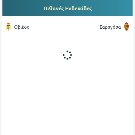
Πιθανές Ενδεκάδες
Οβιέδο
Σαραγόσα