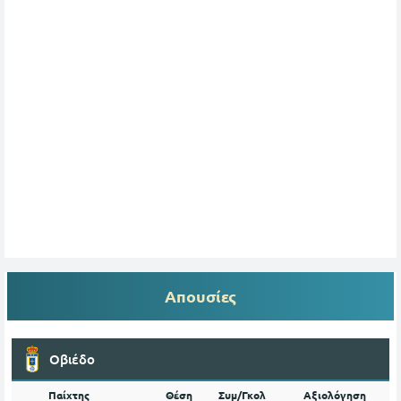
Απουσίες
Οβιέδο
Παίχτης
Θέση
Συμ/Γκολ
Αξιολόγηση