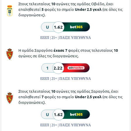
Στους τελευταίους
10
αγώνες της ομάδας Οβιέδο, έχει
επαληθευτεί
5
φορές το σημείο
Under 2.5 γκολ
(σε όλες τις
διοργανώσεις).
U
1.62
ΕΕΕΠ | 21+ | ΠΑΙΞΕ ΥΠΕΥΘΥΝΑ
Η ομάδα Σαραγόσα
έχασε 7
φορές στους τελευταίους
10
αγώνες σε όλες τις διοργανώσεις.
1
2.22
ΕΕΕΠ | 21+ | ΠΑΙΞΕ ΥΠΕΥΘΥΝΑ
Στους τελευταίους
10
αγώνες της ομάδας Σαραγόσα, έχει
επαληθευτεί
7
φορές το σημείο
Under 2.5 γκολ
(σε όλες τις
διοργανώσεις).
U
1.62
ΕΕΕΠ | 21+ | ΠΑΙΞΕ ΥΠΕΥΘΥΝΑ