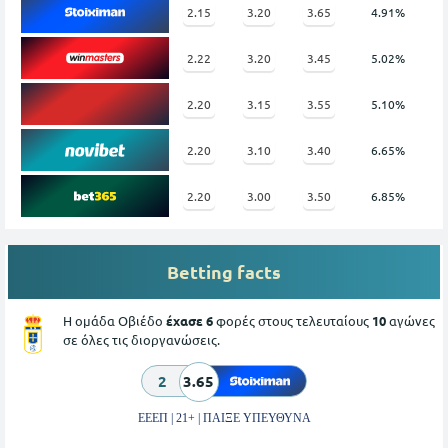
2.15
3.20
3.65
4.91%
2.22
3.20
3.45
5.02%
2.20
3.15
3.55
5.10%
2.20
3.10
3.40
6.65%
2.20
3.00
3.50
6.85%
Betting facts
Η ομάδα Οβιέδο
έχασε 6
φορές στους τελευταίους
10
αγώνες
σε όλες τις διοργανώσεις.
2
3.65
ΕΕΕΠ | 21+ | ΠΑΙΞΕ ΥΠΕΥΘΥΝΑ