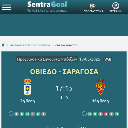
Το Νο1 site για το στοίχημα
ΠΡΟΓΝΩΣΤΙΚΑ
ΕΓΓΡΑΦΗ
ΠΡΟΓΝΩΣΤΙΚΑ ΣΕΓΟΥΝΤΑ ΝΤΙΒΙΖΙΟΝ
ΟΒΙΕΔΟ - ΣΑΡΑΓΟΣΑ
Προγνωστικά Σεγούντα Ντιβιζιόν
18/05/2025
VAR
ΟΒΙΕΔΟ - ΣΑΡΑΓΟΣΑ
17:15
1
:
0
3η
θέση
18η
θέση
i
Ι
Ν
Ν
Ι
Ν
Ι
i
Ν
Ν
Ι
Η
Ι
Ν