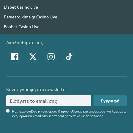
Elabet Casino Live
Pamestoixima.gr Casino Live
Fonbet Casino Live
Ακολουθήστε μας
Κάνε εγγραφή στο newsletter
Εγγραφή
Ναι, έχω διαβάσει τους όρους & προυποθέσεις και αποδέχομαι να λαμβάνω
ενημερωτικά email από sentragoal.gr σχετικά με προσφορές.