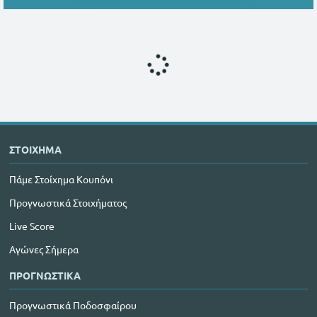
ΣΤΟΙΧΗΜΑ
Πάμε Στοίχημα Κουπόνι
Προγνωστικά Στοιχήματος
Live Score
Αγώνες Σήμερα
ΠΡΟΓΝΩΣΤΙΚΑ
Προγνωστικά Ποδοσφαίρου