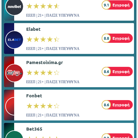
☆☆☆☆☆
★★★★★
9.1
Εγγραφή
ΕΕΕΠ | 21+ | ΠΑΙΞΕ ΥΠΕΥΘΥΝΑ
Elabet
☆☆☆☆☆
★★★★★
8.8
Εγγραφή
ΕΕΕΠ | 21+ | ΠΑΙΞΕ ΥΠΕΥΘΥΝΑ
Pamestoixima.gr
☆☆☆☆☆
★★★★★
8.6
Εγγραφή
ΕΕΕΠ | 21+ | ΠΑΙΞΕ ΥΠΕΥΘΥΝΑ
Fonbet
☆☆☆☆☆
★★★★★
8.6
Εγγραφή
ΕΕΕΠ | 21+ | ΠΑΙΞΕ ΥΠΕΥΘΥΝΑ
Bet365
9.3
Εγγραφή